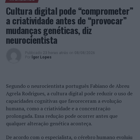
PRÓXIMO
Cultura digital pode “comprometer”
Braga: Detenção por posse de tráfico de estupefaciente
a criatividade antes de “provocar”
NÃO PERCA
Universidade do Minho apresenta maquetes de obras de
mudanças genéticas, diz
Le Corbusier
neurocientista
Publicado
23 horas atrás
on
08/08/2026
Por
Ígor Lopes
Segundo o neurocientista português Fabiano de Abreu
Agrela Rodrigues, a cultura digital pode reduzir o uso de
capacidades cognitivas que favoreceram a evolução
humana, como a criatividade e a concentração
prolongada. Essa redução pode ocorrer antes que
qualquer alteração genética aconteça.
De acordo com o especialista, o cérebro humano evoluiu