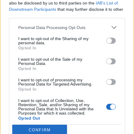
also be disclosed by us to third parties on the
IAB’s List of
afirma, ocorre por meio da neuroplasticidade, processo
Downstream Participants
that may further disclose it to other
pelo qual os circuitos neurais se reorganizam em
third parties.
resposta às experiências.
O “Millennium Estoril Open 2026” decorreu entre os
dias 18 e 26 de julho, no Clube de Ténis do Estoril, em
Personal Data Processing Opt Outs
“O principal desafio é preservar a capacidade de reflexão
Cascais, a oeste de Lisboa, assinalando o regresso da
profunda em um contexto marcado pela abundância de
I want to opt-out of the Sharing of my
competição ao circuito “ATP Tour” na categoria “ATP
personal data.
informações e pela rápida evolução tecnológica. O
250”, depois de, na edição anterior, ter integrado o
Opted In
potencial cognitivo humano permanece, mas o seu
circuito “Challenger”. O francês Luca Van Assche
I want to opt-out of the Sale of my
desenvolvimento depende de como o cérebro é
conquistou o primeiro título ATP da carreira ao
Personal Data.
exercitado no cotidiano”, finalizou Fabiano de Abreu
Opted In
derrotar o belga Alexander Blockx na final, encerrando
Agrela Rodrigues.
uma edição marcada pela elevada competitividade, pela
I want to opt-out of processing my
forte presença de tenistas portugueses e pela projeção
Personal Data for Targeted Advertising.
Ígor Lopes
Opted In
internacional do evento.
I want to opt-out of Collection, Use,
O torneio arrancou com a fase de qualificação, nos dias
Retention, Sale, and/or Sharing of my
Personal Data that Is Unrelated with the
18 e 19 de julho, reunindo dezenas de atletas em busca
Purposes for which it was collected.
de um lugar no quadro principal. A cerimónia de
Opted Out
CONTINUAR A LER
abertura contou com a presença do presidente da
CONFIRM
Câmara Municipal de Cascais, Nuno Piteira Lopes,