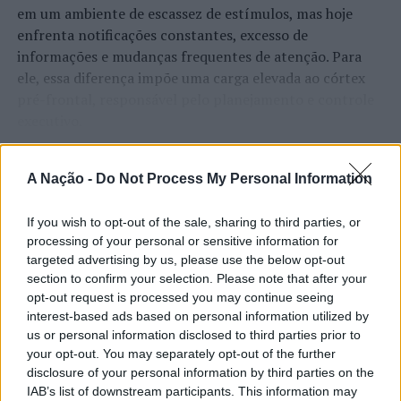
em um ambiente de escassez de estímulos, mas hoje
enfrenta notificações constantes, excesso de
informações e mudanças frequentes de atenção. Para
ele, essa diferença impõe uma carga elevada ao córtex
pré-frontal, responsável pelo planejamento e controle
executivo.
O pesquisador afirma que plataformas digitais também
CONTINUAR A LER
A Nação -
Do Not Process My Personal Information
estimulam continuamente o sistema de recompensa do
cérebro, favorecendo a fadiga mental, a dificuldade de
manter a atenção e a procrastinação. Na sua visão,
If you wish to opt-out of the sale, sharing to third parties, or
ATUALIDADE
processing of your personal or sensitive information for
tarefas inacabadas permanecem ativas na memória e
“Millennium Estoril Open 2026”
targeted advertising by us, please use the below opt-out
aumentam a sensação de sobrecarga, enquanto o stress
section to confirm your selection. Please note that after your
prolongado pode elevar os níveis de cortisol e
regressou ao circuito ATP com
opt-out request is processed you may continue seeing
prejudicar o desempenho cognitivo.
vitória do francês Luca Van Assche
interest-based ads based on personal information utilized by
us or personal information disclosed to third parties prior to
Fabiano de Abreu Agrela Rodrigues ressalta que não há
your opt-out. You may separately opt-out of the further
Publicado
2 dias atrás
on
07/08/2026
evidências de que o ambiente digital provoque mudanças
disclosure of your personal information by third parties on the
Por
Ígor Lopes
genéticas na espécie humana. A adaptação observada,
IAB’s list of downstream participants. This information may