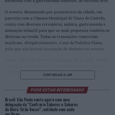
harmonia com a gastronomia vianense, de entrada livre.
O evento, dinamizado por promotores da cidade, em
parceria com a Câmara Municipal de Viana do Castelo,
conta com diversos cervejeiros, música, gastronomia e
animação infantil para que os mais pequenos também se
divirtam na tenda. Todas as transações comerciais
implicam, obrigatoriamente, o uso da Pulseira Viana,
pelo que não haverá circulação de dinheiro no evento.
Assim, o festival de cerveja inaugura, dia 6, pelas 16h00,
funcionando até às 2h00. Os
The Hurt Fingers
atuam às
22h00 e DJ Tony Brito dinamiza a festa pelas 00h00.
CONTINUAR A LER
Sábado, dia 7, o evento abre às 12h00 e encerra também
pelas 2h00, contando com
B.Band
às 17h00,
Red Rocks
PODE ESTAR INTERESSADO
Band
às 22h00 e DJ Joana Jusa à 00h00.
Brasil: São Paulo conta agora com uma
delegação da “Confraria Saberes e Sabores
Domingo, dia 8, a abertura acontece pelas 12h00, com
da Beira ‘Grão Vasco’”, entidade com sede
Youth Yard
a atuar às 22h00, encerrando o festival pela
em Viseu