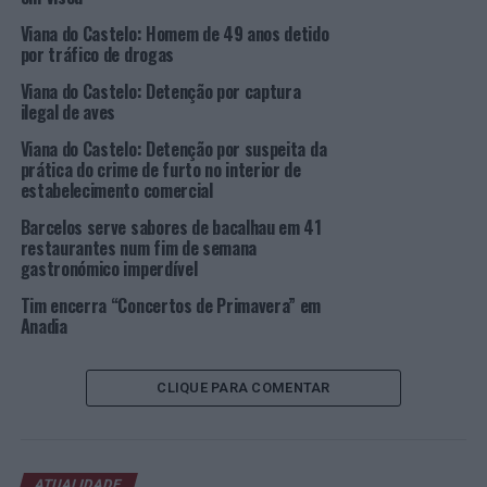
00h00.
Viana do Castelo: Homem de 49 anos detido
por tráfico de drogas
No que toca a cervejeiras, no 1º
Winter Beer Fest
Viana do Castelo: Detenção por captura
marcam presença a LUPUM, LINDINHA LUCAS, VADIA,
ilegal de aves
DCN BEERS, ALFA, RIBEIRO’S BREWERS e BEER FREAK.
Viana do Castelo: Detenção por suspeita da
Já na gastronomia, participam no evento O GARFO, IN
prática do crime de furto no interior de
estabelecimento comercial
FRANCESINHAS, NUNO GONÇALVES,
EXPRESSO ORIENTE, SUSHI, IRMÃOS FONTES,
Barcelos serve sabores de bacalhau em 41
PETINGA DOCE E RIBEIRO’S BREWERS.
restaurantes num fim de semana
gastronómico imperdível
As atividades infantis acontecem sábado e domingo,
Tim encerra “Concertos de Primavera” em
entre as 15h00 e as 19h00, na tenda gigante.
Anadia
Imagem: DR.
CLIQUE PARA COMENTAR
TÓPICOS RELACIONADOS:
CONCERTO
DESTAQUE
GASTRONOMIA
MÚSICA
VIANA DO CASTELO
WINTER BEER FEST
ATUALIDADE