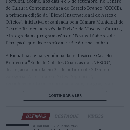
Portugal, acolhe, nos dias 4 e 5 de setembro, no Centro
realizado em território nacional. Nuno Borges, Jaime
de Cultura Contemporânea de Castelo Branco (CCCCB),
Faria, Henrique Rocha, Frederico Ferreira Silva, Tiago
a primeira edição da “Bienal Internacional de Artes e
Pereira e Tiago Torres integraram o quadro principal,
Ofícios”, iniciativa organizada pela Câmara Municipal de
beneficiando, de igual modo, da reorganização dos wild
Castelo Branco, através da Divisão de Museus e Cultura,
cards após as entradas diretas de alguns jogadores.
e integrada na programação do “Festival Sabores de
Perdição”, que decorrerá entre 3 e 6 de setembro.
Entre os portugueses, Tiago Torres e Jaime Faria
protagonizaram as melhores campanhas da edição,
A Bienal nasce na sequência da inclusão de Castelo
ambos alcançando os quartos de final. Torres assinou
Branco na “Rede de Cidades Criativas da UNESCO”,
um dos resultados mais marcantes do torneio ao
distinção atribuída em 31 de outubro de 2023, na
eliminar o chileno Alejandro Tabilo, terceiro cabeça de
categoria “Artesanato e Artes Populares”,
série e um dos principais favoritos à conquista do título,
reconhecimento internacional alcançado graças ao
antes de ser afastado pelo francês Hugo Gaston nos
“valor patrimonial, artístico e identitário” do “Bordado
quartos de final.
CONTINUAR A LER
de Castelo Branco”, uma das manifestações mais
emblemáticas da cultura portuguesa e elemento central
Já Jaime Faria venceu o peruano Gonzalo Bueno e o
da identidade albicastrense.
neerlandês Botic van de Zandschulp, alcançando
ÚLTIMAS
DESTAQUE
VIDEOS
também os quartos de final, onde acabou eliminado pelo
Ao longo de dois dias, especialistas nacionais e
ATUALIDADE
23 horas atrás
italiano Luciano Darderi, num encontro decidido em três