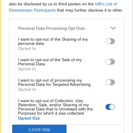
Interior
internacionalização, cooperação entre territórios,
also be disclosed by us to third parties on the
IAB’s List of
preservação dos saberes tradicionais, renovação
Downstream Participants
that may further disclose it to other
geracional e o papel das artes e dos ofícios enquanto
third parties.
Publicado
19 horas atrás
on
06/08/2026
Por
Ígor Lopes
“instrumentos de desenvolvimento económico,
Personal Data Processing Opt Outs
turístico e cultural”.
I want to opt-out of the Sharing of my
Além dos debates e conferências, a programação
personal data.
O consultor imobiliário português, António Carlos,
Opted In
integrará visitas ao Museu dos Têxteis, ao Centro de
defende que a Beira Interior, localizada na Região
Interpretação do Bordado de Castelo Branco, a
I want to opt-out of the Sale of my
Centro de Portugal, atravessa um período de “forte
Personal Data.
exposição “O Mundo Bordado à Mão” e iniciativas de
Opted In
crescimento económico e imobiliário”, sustentando que
demonstração artesanal ao vivo.
a região reúne atualmente “condições para atrair novos
I want to opt-out of processing my
investidores nacionais e estrangeiros, fixar população e
Personal Data for Targeted Advertising.
Uma Bienal que “consolida a estratégia de
Opted In
consolidar um modelo de desenvolvimento assente na
crescimento internacional” de Castelo Branco
qualidade de vida, na inovação e na valorização do
I want to opt-out of Collection, Use,
Em entrevista exclusiva à Agência Incomparáveis, Sónia
território”.
Retention, Sale, and/or Sharing of my
Personal Data that Is Unrelated with the
Abreu, chefe da Divisão de Museus e Cultura da Câmara
As declarações foram prestadas à Agência
Purposes for which it was collected.
Opted Out
Municipal de Castelo Branco, considera que a Bienal
Incomparáveis no âmbito de mais uma edição da Feira de
representa a evolução natural da estratégia que o
São Tiago, que decorreu entre os dias 16 e 26 de julho,
CONFIRM