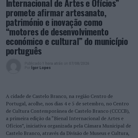
Internacional de Artes e Ofícios”
Distrito de Lisboa: PSP faz 30 detidos em 24 horas
promete afirmar artesanato,
NÃO PERCA
património e inovação como
Anadia: “Culturas no Mundo” no Museu do Vinho
Bairrada
“motores de desenvolvimento
económico e cultural” do município
português
Publicado
1 hora atrás
on
07/08/2026
Por
Ígor Lopes
A cidade de Castelo Branco, na região Centro de
Portugal, acolhe, nos dias 4 e 5 de setembro, no Centro
de Cultura Contemporânea de Castelo Branco (CCCCB),
a primeira edição da “Bienal Internacional de Artes e
Ofícios”, iniciativa organizada pela Câmara Municipal de
Castelo Branco, através da Divisão de Museus e Cultura,