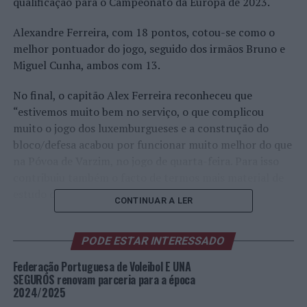
qualificação para o Campeonato da Europa de 2023.
Alexandre Ferreira, com 18 pontos, cotou-se como o
melhor pontuador do jogo, seguido dos irmãos Bruno e
Miguel Cunha, ambos com 13.
No final, o capitão Alex Ferreira reconheceu que
“estivemos muito bem no serviço, o que complicou
muito o jogo dos luxemburgueses e a construção do
bloco/defesa acabou por funcionar muito melhor do que
na Póvoa de Varzim, no jogo de quarta-feira. Para isso
contribuiu também o facto de termos mais material de
estudo do adversário do que no primeiro jogo.“
CONTINUAR A LER
João José: “Só a vitória interessa”
PODE ESTAR INTERESSADO
“Começámos um pouco tensos, também porque
Federação Portuguesa de Voleibol E UNA
quisemos dar jogo ao José Neves e decidimos que seria
SEGUROS renovam parceria para a época
importante começar logo de início. A equipa respondeu
2024/2025
bem, fomos melhorando com o jogo e todos