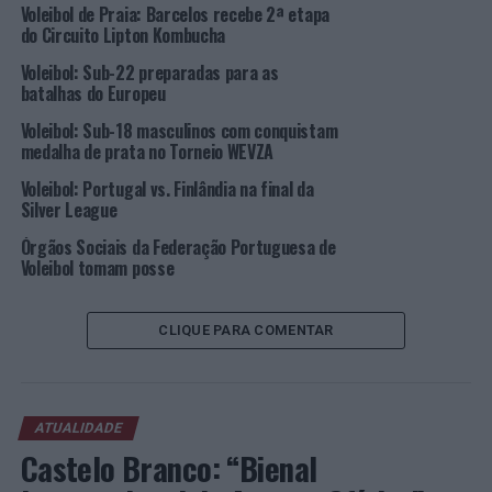
Voleibol de Praia: Barcelos recebe 2ª etapa
responderam bem àsalterações que fomos fazendo”,
do Circuito Lipton Kombucha
salientou o Selecionador Nacional, João José, adiantando
Voleibol: Sub-22 preparadas para as
que “o jogo com Montenegro será mais um jogo decisivo,
batalhas do Europeu
onde só interessa a vitória para nos qualificarmos em
primeiro do grupo“.
Voleibol: Sub-18 masculinos com conquistam
medalha de prata no Torneio WEVZA
Portugal recebe, no dia 17 de agosto, a seleção do
Voleibol: Portugal vs. Finlândia na final da
Montenegro (21h00/Sport TV) no Pavilhão Desportivo
Silver League
Municipal de Santo Tirso, num jogo que será decisivo na
Órgãos Sociais da Federação Portuguesa de
luta pelo apuramento direto para a fase final do
Voleibol tomam posse
EuroVolley 2023
.
Foto: FPV.
CLIQUE PARA COMENTAR
TÓPICOS RELACIONADOS:
ALEXANDRE FERREIRA
DESTAQUE
EUROVOLLEY
FEDERAÇÃO PORTUGUESA DE VOLEIBOL
JOÃO JOSÉ
LUXEMBURGO
SELEÇÃO NACIONAL
ATUALIDADE
VOLEIBOL
Castelo Branco: “Bienal
PRÓXIMO