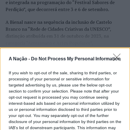
e integrada na programação do “Festival Sabores de
Perdição”, que decorrerá entre 3 e 6 de setembro.
A Bienal nasce na sequência da inclusão de Castelo
Branco na “Rede de Cidades Criativas da UNESCO”,
distinção atribuída em 31 de outubro de 2023, na
categoria “Artesanato e Artes Populares”,
reconhecimento internacional alcançado graças ao
“valor patrimonial, artístico e identitário” do “Bordado
A Nação -
Do Not Process My Personal Information
CONTINUAR A LER
de Castelo Branco”, uma das manifestações mais
emblemáticas da cultura portuguesa e elemento central
If you wish to opt-out of the sale, sharing to third parties, or
da identidade albicastrense.
processing of your personal or sensitive information for
targeted advertising by us, please use the below opt-out
ATUALIDADE
Ao longo de dois dias, especialistas nacionais e
section to confirm your selection. Please note that after your
Covilhã: Especialista aponta
internacionais, investigadores, artesãos, representantes
opt-out request is processed you may continue seeing
interest-based ads based on personal information utilized by
institucionais, organismos públicos, instituições de
investimento estrangeiro e
us or personal information disclosed to third parties prior to
ensino superior e cidades pertencentes à “Rede de
valorização imobiliária como
your opt-out. You may separately opt-out of the further
Cidades Criativas da UNESCO” discutirão políticas
disclosure of your personal information by third parties on the
motores do crescimento da Beira
públicas, inovação, empreendedorismo,
IAB’s list of downstream participants. This information may