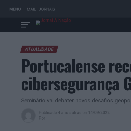
MENU
MAIL
JORNAIS
ATUALIDADE
Portucalense rec
cibersegurança G
Seminário vai debater novos desafios geopolí
Publicado
4 anos atrás
on
14/09/2022
Por