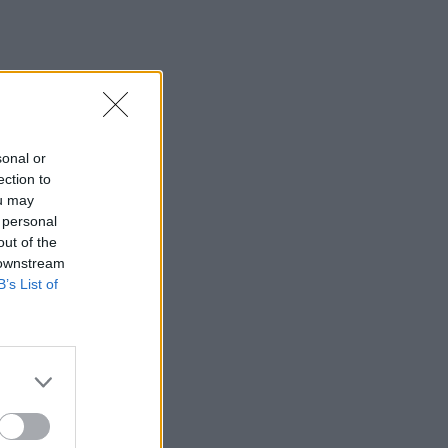
sonal or
ection to
ou may
 personal
out of the
 downstream
B’s List of