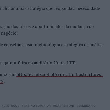
neficiar uma estratégia que responda à necessidade
gração dos riscos e oportunidades da mudança do
 negócio;
de conselho a usar metodologia estratégica de análise
a quinta-feira no auditório 201 da UPT.
zar-se em
http://events.upt.pt/critical-infrastructures-
t/
.
DESTAQUE
ENSINO SUPERIOR
GABI SIBONI
SEMINÁRIO