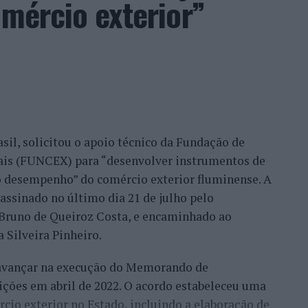
omércio exterior”
o que nós temos feito, no fundo, por uma
ilhã, Belmonte, Fundão, Manteigas, tenho feito um
eu este consultor, que acrescentou que esse
confiança demonstrada por clientes nacionais e
ade do país, mas inclusive outros países. Há
migo, já, com a minha equipa, para fazermos a
sil, solicitou o apoio técnico da Fundação de
móvel, para um desenvolvimento turístico”,
nais (FUNCEX) para “desenvolver instrumentos de
 desempenho” do comércio exterior fluminense. A
assinado no último dia 21 de julho pelo
rmação da habitação impulsionam o
, Bruno de Queiroz Costa, e encaminhado ao
 Silveira Pinheiro.
 avançar na execução do Memorando de
frisa que o mercado imobiliário da Beira Interior
ições em abril de 2022. O acordo estabeleceu uma
eiros, “nomeadamente do Brasil, França, Israel e
io exterior no Estado, incluindo a elaboração de