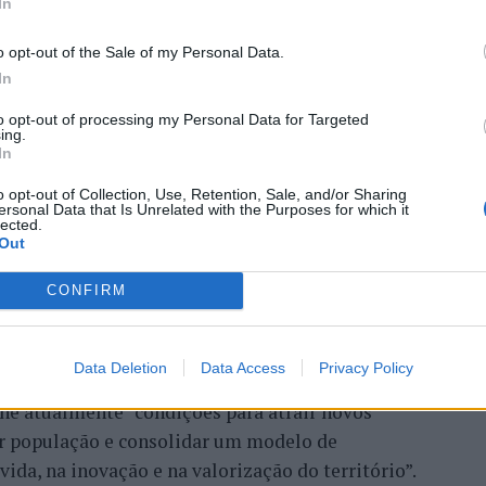
In
a aponta investimento
o opt-out of the Sale of my Personal Data.
zação imobiliária como
In
to opt-out of processing my Personal Data for Targeted
to da Beira Interior
ing.
In
o opt-out of Collection, Use, Retention, Sale, and/or Sharing
ersonal Data that Is Unrelated with the Purposes for which it
lected.
Out
CONFIRM
 Carlos, defende que a Beira Interior, localizada
Data Deletion
Data Access
Privacy Policy
um período de “forte crescimento económico e
úne atualmente “condições para atrair novos
xar população e consolidar um modelo de
ida, na inovação e na valorização do território”.