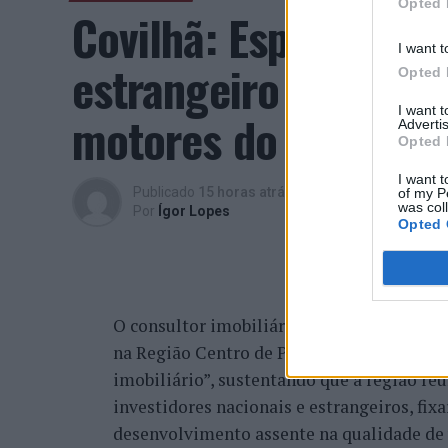
Opted 
Covilhã: Especialist
I want t
estrangeiro e valori
Opted 
I want 
motores do crescimen
Advertis
Opted 
I want t
Publicado
15 horas atrás
on
06/08/2026
of my P
was col
Por
Ígor Lopes
Opted 
O consultor imobiliário português, António
na Região Centro de Portugal, atravessa 
imobiliário”, sustentando que a região re
investidores nacionais e estrangeiros, fi
desenvolvimento assente na qualidade de v