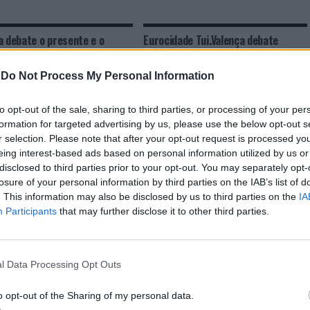
a debate o presente e o
Eurocidade Tui.Valença debate
 do Rio Minho
governação e liderança educativa
em Portugal e Espanha
-
Do Not Process My Personal Information
to opt-out of the sale, sharing to third parties, or processing of your per
formation for targeted advertising by us, please use the below opt-out s
r selection. Please note that after your opt-out request is processed y
eing interest-based ads based on personal information utilized by us or
disclosed to third parties prior to your opt-out. You may separately opt-
losure of your personal information by third parties on the IAB’s list of
. This information may also be disclosed by us to third parties on the
IA
Participants
that may further disclose it to other third parties.
CLIQUE PARA COMENTAR
l Data Processing Opt Outs
o opt-out of the Sharing of my personal data.