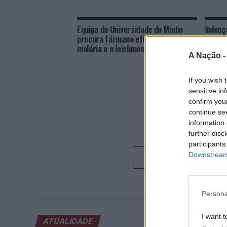
Equipa da Universidade do Minho
Valenç
procura fármaco eficaz contra a
futuro
malária e a leishmaniose
A Nação 
If you wish 
sensitive in
confirm you
continue se
information 
further disc
participants
Downstream 
Persona
I want t
ATUALIDADE