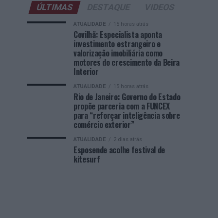
ÚLTIMAS
DESTAQUE
VIDEOS
ATUALIDADE
15 horas atrás
Covilhã: Especialista aponta
investimento estrangeiro e
valorização imobiliária como
motores do crescimento da Beira
Interior
ATUALIDADE
15 horas atrás
Rio de Janeiro: Governo do Estado
propõe parceria com a FUNCEX
para “reforçar inteligência sobre
comércio exterior”
ATUALIDADE
2 dias atrás
Esposende acolhe festival de
kitesurf