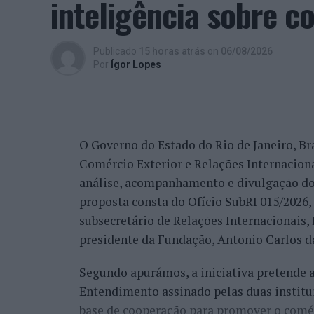
inteligência sobre c
satisfação, tal como eu, de todo o trabalh
comunidade que é grande, não só pela Cov
trabalho de divulgação e de ação”, descrev
Publicado
15 horas atrás
on
06/08/2026
reconhecimento se reflete igualmente na 
Por
Ígor Lopes
internacionais.
“Nós estamos a conquistar não só cada cid
muitos países que vêm diretamente ter co
O Governo do Estado do Rio de Janeiro, Bra
venda do imóvel deles, para comprar um i
Comércio Exterior e Relações Internacio
revelou.
análise, acompanhamento e divulgação do
proposta consta do Ofício SubRI 015/2026, 
A procura internacional e a transfo
subsecretário de Relações Internacionais
“crescimento da região”
presidente da Fundação, Antonio Carlos da
Segundo apurámos, a iniciativa pretende
Além da procura nacional, António Carlos 
Entendimento assinado pelas duas institu
está também a captar investidores estrang
base de cooperação para promover o comérc
espanhóis”.