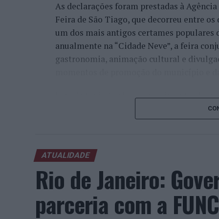
As declarações foram prestadas à Agênci
Feira de São Tiago, que decorreu entre os 
um dos mais antigos certames populares d
anualmente na “Cidade Neve”, a feira conj
gastronomia, animação cultural e divulga
momentos de promoção do município e da 
Para António Carlos, o crescimento alcan
cumprimento dos objetivos que traçou quan
CON
empresário considera que o reconhecimen
comunidade e da capacidade de apoiar n
iniciativas locais e projetos de desenvolv
ATUALIDADE
envolvimento tem permitido “consolidar a
Rio de Janeiro: Gove
Interior e alargar a atividade além-frontei
parceria com a FUNC
“O meu sentimento é de promessa cumprida
Aquilo que eu cumpro, para mim, é glorio