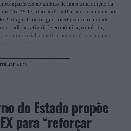
a Incomparáveis no âmbito de mais uma edição da
dias 16 e 26 de julho, na Covilhã, sendo considerada
e Portugal. Com origens medievais e realizada
uga tradição, atividade económica, comércio,
ção empresarial, constituindo um dos principais
Beira Interior.
çado ao longo dos últimos anos representa o
do iniciou o seu percurso no setor imobiliário. O
TINUAR A LER
to conquistado resulta da proximidade com a
ão apenas compradores e vendedores, mas também
imento regional. Segundo explicou, esse
 sua presença em vários concelhos da Beira
rno do Estado propõe
ras”.
EX para “reforçar
, promessa conquistada e é isto que eu faço.
so, na medida em que as pessoas sentem a