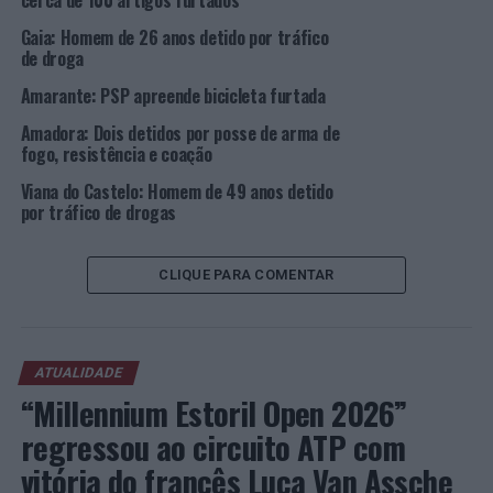
cerca de 100 artigos furtados
Foto: PSP.
Gaia: Homem de 26 anos detido por tráfico
de droga
TÓPICOS RELACIONADOS:
CRIMINALIDADE
DESTAQUE
PORTO
PSP
Amarante: PSP apreende bicicleta furtada
Amadora: Dois detidos por posse de arma de
PRÓXIMO
Porto: Detido por suspeita de crime de falsificação de
fogo, resistência e coação
matrículas
Viana do Castelo: Homem de 49 anos detido
por tráfico de drogas
NÃO PERCA
Porto: Detenção por tráfico de drogas no Bairro do
Cerco
CLIQUE PARA COMENTAR
ATUALIDADE
“Millennium Estoril Open 2026”
regressou ao circuito ATP com
vitória do francês Luca Van Assche