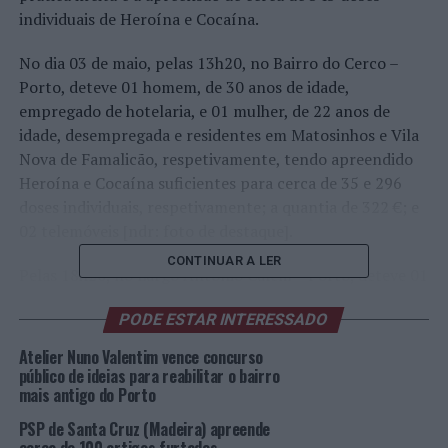
individuais de Heroína e Cocaína.
No dia 03 de maio, pelas 13h20, no Bairro do Cerco –
Porto, deteve 01 homem, de 30 anos de idade,
empregado de hotelaria, e 01 mulher, de 22 anos de
idade, desempregada e residentes em Matosinhos e Vila
Nova de Famalicão, respetivamente, tendo apreendido
Heroína e Cocaína suficientes para cerca de 35 e 296
doses individuais, respetivamente; a quantia de 322 €; e
02 telemóveis [ndr: foto de destaque].
CONTINUAR A LER
Pelas 18h20, no Largo António Calém – Porto, deteve 01
homem, de 37 anos, desempregado e residente no Porto,
PODE ESTAR INTERESSADO
apreendendo Heroína e Cocaína suficientes para cerca
de 10 e 02 doses individuais, respetivamente.
Atelier Nuno Valentim vence concurso
público de ideias para reabilitar o bairro
Os detidos vão ser presentes junto das Autoridades
mais antigo do Porto
Judiciárias.
PSP de Santa Cruz (Madeira) apreende