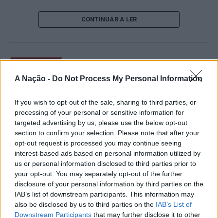
de um lugar no quadro principal. A cerimónia de
CONTINUAR A LER
abertura contou com a presença do presidente da
Câmara Municipal de Cascais, Nuno Piteira Lopes,
acompanhado pelo executivo municipal, assinalando o
início de uma competição que voltou a colocar o
ATUALIDADE
concelho no centro do calendário internacional do
Castelo Branco: “Bienal
A Nação -
Do Not Process My Personal Information
ténis.
Internacional de Artes e Ofícios”
Apesar das desistências de última hora de jogadores
If you wish to opt-out of the sale, sharing to third parties, or
promete afirmar artesanato,
como Casper Ruud (Noruega), Alejandro Davidovich
processing of your personal or sensitive information for
património e inovação como
targeted advertising by us, please use the below opt-out
Fokina (Espanha) e Matteo Arnaldi (Itália), a prova
section to confirm your selection. Please note that after your
“motores de desenvolvimento
apresentou um quadro competitivo de elevado nível,
opt-out request is processed you may continue seeing
liderado pelo russo Andrey Rublev, primeiro cabeça de
económico e cultural” do município
interest-based ads based on personal information utilized by
série, pelo italiano Luciano Darderi, pelo chileno
us or personal information disclosed to third parties prior to
português
Alejandro Tabilo e pelo belga Alexander Blockx.
your opt-out. You may separately opt-out of the further
Um dos momentos mais aguardados da semana foi
disclosure of your personal information by third parties on the
Publicado
18 horas atrás
on
07/08/2026
também o regresso do suíço Stan Wawrinka ao Estoril,
IAB’s list of downstream participants. This information may
Por
Ígor Lopes
also be disclosed by us to third parties on the
IAB’s List of
integrado na digressão de despedida do antigo vencedor
Downstream Participants
that may further disclose it to other