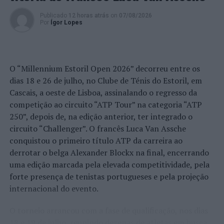
Publicado
12 horas atrás
on
07/08/2026
Por
Ígor Lopes
O “Millennium Estoril Open 2026” decorreu entre os
dias 18 e 26 de julho, no Clube de Ténis do Estoril, em
Cascais, a oeste de Lisboa, assinalando o regresso da
competição ao circuito “ATP Tour” na categoria “ATP
250”, depois de, na edição anterior, ter integrado o
circuito “Challenger”. O francês Luca Van Assche
conquistou o primeiro título ATP da carreira ao
derrotar o belga Alexander Blockx na final, encerrando
uma edição marcada pela elevada competitividade, pela
forte presença de tenistas portugueses e pela projeção
internacional do evento.
O torneio arrancou com a fase de qualificação, nos dias
18 e 19 de julho, reunindo dezenas de atletas em busca