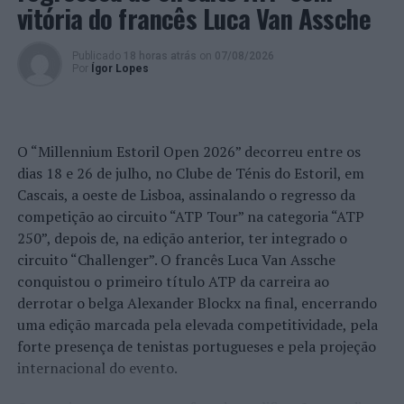
vitória do francês Luca Van Assche
Publicado
18 horas atrás
on
07/08/2026
Por
Ígor Lopes
O “Millennium Estoril Open 2026” decorreu entre os
dias 18 e 26 de julho, no Clube de Ténis do Estoril, em
Cascais, a oeste de Lisboa, assinalando o regresso da
competição ao circuito “ATP Tour” na categoria “ATP
250”, depois de, na edição anterior, ter integrado o
circuito “Challenger”. O francês Luca Van Assche
conquistou o primeiro título ATP da carreira ao
derrotar o belga Alexander Blockx na final, encerrando
uma edição marcada pela elevada competitividade, pela
forte presença de tenistas portugueses e pela projeção
internacional do evento.