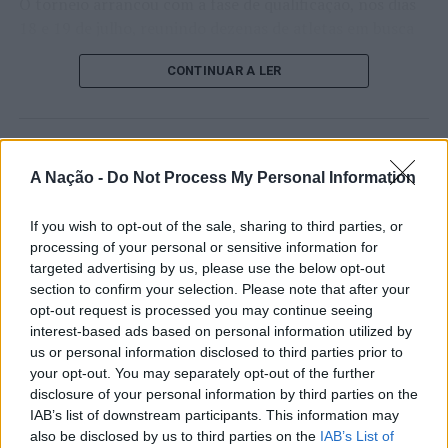
O torneio arrancou com a fase de qualificação, nos dias
18 e 19 de julho, reunindo dezenas de atletas em busca
de um lugar no quadro principal. A cerimónia de
CONTINUAR A LER
abertura contou com a presença do presidente da
Câmara Municipal de Cascais, Nuno Piteira Lopes,
acompanhado pelo executivo municipal, assinalando o
início de uma competição que voltou a colocar o
ATUALIDADE
concelho no centro do calendário internacional do
A Nação -
Do Not Process My Personal Information
Castelo Branco: “Bienal
ténis.
Internacional de Artes e Ofícios”
If you wish to opt-out of the sale, sharing to third parties, or
Apesar das desistências de última hora de jogadores
promete afirmar artesanato,
processing of your personal or sensitive information for
como Casper Ruud (Noruega), Alejandro Davidovich
targeted advertising by us, please use the below opt-out
património e inovação como
Fokina (Espanha) e Matteo Arnaldi (Itália), a prova
section to confirm your selection. Please note that after your
“motores de desenvolvimento
apresentou um quadro competitivo de elevado nível,
opt-out request is processed you may continue seeing
interest-based ads based on personal information utilized by
liderado pelo russo Andrey Rublev, primeiro cabeça de
económico e cultural” do município
us or personal information disclosed to third parties prior to
série, pelo italiano Luciano Darderi, pelo chileno
português
your opt-out. You may separately opt-out of the further
Alejandro Tabilo e pelo belga Alexander Blockx.
disclosure of your personal information by third parties on the
Um dos momentos mais aguardados da semana foi
IAB’s list of downstream participants. This information may
Publicado
24 horas atrás
on
07/08/2026
também o regresso do suíço Stan Wawrinka ao Estoril,
also be disclosed by us to third parties on the
IAB’s List of
Por
Ígor Lopes