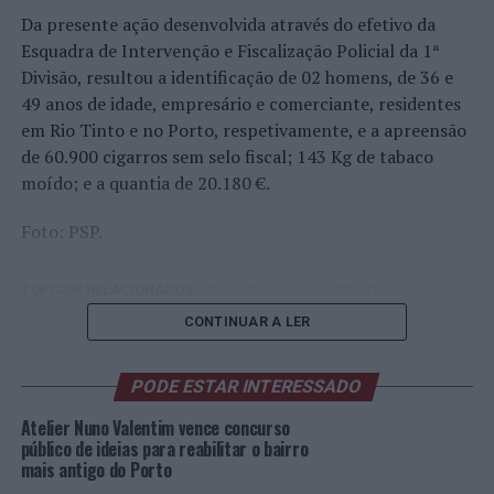
Da presente ação desenvolvida através do efetivo da
Esquadra de Intervenção e Fiscalização Policial da 1ª
Divisão, resultou a identificação de 02 homens, de 36 e
49 anos de idade, empresário e comerciante, residentes
em Rio Tinto e no Porto, respetivamente, e a apreensão
de 60.900 cigarros sem selo fiscal; 143 Kg de tabaco
moído; e a quantia de 20.180 €.
Foto: PSP.
TÓPICOS RELACIONADOS:
CRIMINALIDADE
DESTAQUE
PORTO
PSP
CONTINUAR A LER
PRÓXIMO
Porto: Homem de 23 anos detido por furto em interior
PODE ESTAR INTERESSADO
de estabelecimento
Atelier Nuno Valentim vence concurso
NÃO PERCA
público de ideias para reabilitar o bairro
Ermesinde: Detenção de suspeito por tráfico de
mais antigo do Porto
estupefacientes