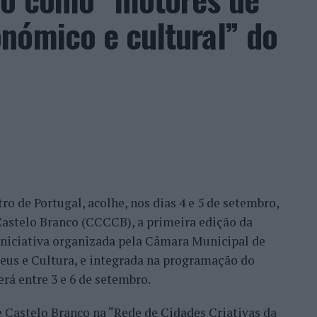
acional. Nuno Borges, Jaime Faria, Henrique
nómico e cultural” do
eira e Tiago Torres integraram o quadro principal,
ação dos wild cards após as entradas diretas de
me Faria protagonizaram as melhores campanhas da
nal. Torres assinou um dos resultados mais
 Alejandro Tabilo, terceiro cabeça de série e um
tulo, antes de ser afastado pelo francês Hugo Gaston
ro de Portugal, acolhe, nos dias 4 e 5 de setembro,
Bueno e o neerlandês Botic van de Zandschulp,
astelo Branco (CCCCB), a primeira edição da
nde acabou eliminado pelo italiano Luciano
, iniciativa organizada pela Câmara Municipal de
ts.
seus e Cultura, e integrada na programação do
onal no quadro principal, iniciou a participação
erá entre 3 e 6 de setembro.
o Luz, acabando, contudo, por ser eliminado na
e Castelo Branco na “Rede de Cidades Criativas da
és Burruchaga, num encontro disputado em três