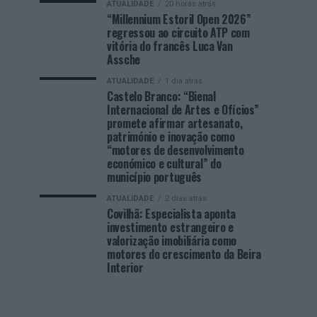
ATUALIDADE
20 horas atrás
“Millennium Estoril Open 2026”
regressou ao circuito ATP com
vitória do francês Luca Van
Assche
ATUALIDADE
1 dia atrás
Castelo Branco: “Bienal
Internacional de Artes e Ofícios”
promete afirmar artesanato,
património e inovação como
“motores de desenvolvimento
económico e cultural” do
município português
ATUALIDADE
2 dias atrás
Covilhã: Especialista aponta
investimento estrangeiro e
valorização imobiliária como
motores do crescimento da Beira
Interior