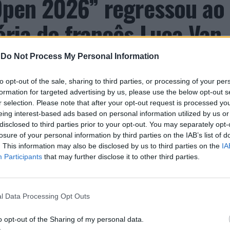
 Open 2026” regressou ao
ória do francês Luca Van
-
Do Not Process My Personal Information
to opt-out of the sale, sharing to third parties, or processing of your per
formation for targeted advertising by us, please use the below opt-out s
r selection. Please note that after your opt-out request is processed y
eing interest-based ads based on personal information utilized by us or
disclosed to third parties prior to your opt-out. You may separately opt-
losure of your personal information by third parties on the IAB’s list of
. This information may also be disclosed by us to third parties on the
IA
entre os dias 18 e 26 de julho, no Clube de Ténis
Participants
that may further disclose it to other third parties.
 assinalando o regresso da competição ao circuito
e, na edição anterior, ter integrado o circuito
onquistou o primeiro título ATP da carreira ao
l Data Processing Opt Outs
l, encerrando uma edição marcada pela elevada
o opt-out of the Sharing of my personal data.
enistas portugueses e pela projeção internacional