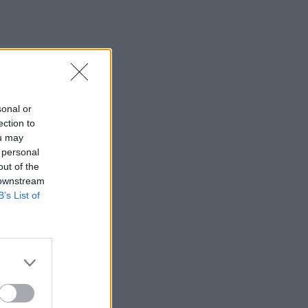
sonal or
ection to
ou may
 personal
out of the
 downstream
B’s List of