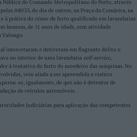
ça Pública do Comando Metropolitano do Porto, através
pelas 04H55, do dia de ontem, na Praça da Corujeira, na
e à prática do crime de furto qualificado em lavandarias
um homem, de 31 anos de idade, sem atividade
m Valongo.
ial intercetaram e detiveram em flagrante delito o
rava no interior de uma lavandaria
self-service,
ceder à tentativa do furto do moedeiro das máquinas. No
olvidas, veio ainda a ser apreendida a viatura
Apurou-se, igualmente, de que não é detentor de
ondução de veículos automóveis.
Autoridades Judiciárias para aplicação das competentes