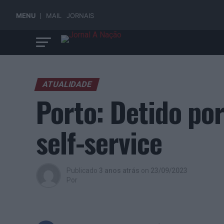
MENU
MAIL
JORNAIS
ATUALIDADE
Porto: Detido po
self-service
Publicado
3 anos atrás
on
23/09/2023
Por