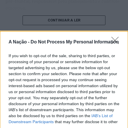
pré-frontal, responsável pelo planejamento e controle
executivo.
O pesquisador afirma que plataformas digitais também
CONTINUAR A LER
estimulam continuamente o sistema de recompensa do
cérebro, favorecendo a fadiga mental, a dificuldade de
manter a atenção e a procrastinação. Na sua visão,
A Nação -
Do Not Process My Personal Information
ATUALIDADE
tarefas inacabadas permanecem ativas na memória e
“Millennium Estoril Open 2026”
aumentam a sensação de sobrecarga, enquanto o stress
If you wish to opt-out of the sale, sharing to third parties, or
prolongado pode elevar os níveis de cortisol e
regressou ao circuito ATP com
processing of your personal or sensitive information for
targeted advertising by us, please use the below opt-out
prejudicar o desempenho cognitivo.
vitória do francês Luca Van Assche
section to confirm your selection. Please note that after your
opt-out request is processed you may continue seeing
Fabiano de Abreu Agrela Rodrigues ressalta que não há
interest-based ads based on personal information utilized by
Publicado
2 dias atrás
on
07/08/2026
evidências de que o ambiente digital provoque mudanças
Por
Ígor Lopes
us or personal information disclosed to third parties prior to
genéticas na espécie humana. A adaptação observada,
your opt-out. You may separately opt-out of the further
afirma, ocorre por meio da neuroplasticidade, processo
disclosure of your personal information by third parties on the
pelo qual os circuitos neurais se reorganizam em
IAB’s list of downstream participants. This information may
resposta às experiências.
O “Millennium Estoril Open 2026” decorreu entre os
also be disclosed by us to third parties on the
IAB’s List of
Downstream Participants
that may further disclose it to other
dias 18 e 26 de julho, no Clube de Ténis do Estoril, em
third parties.