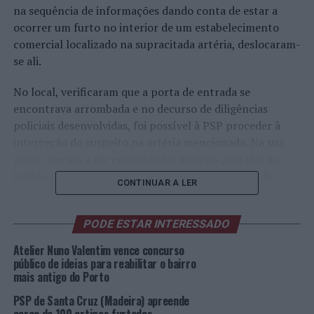
na sequência de informações dando conta de estar a
ocorrer um furto no interior de um estabelecimento
comercial localizado na supracitada artéria, deslocaram-
se ali.
No local, verificaram que a porta de entrada se
encontrava arrombada e no decurso de diligências
policiais desenvolvidas, foi possível à PSP proceder à
interceção do suspeito na artéria mencionada. Na sua
posse, vieram a ser encontradas diversas garrafas de
bebidas espirituosas, que haviam sido subtraídas do
CONTINUAR A LER
interior do referido estabelecimento comercial.
O proprietário deslocou-se junta da Esquadra Policial e
PODE ESTAR INTERESSADO
formalizou a respetiva denúncia.
Atelier Nuno Valentim vence concurso
público de ideias para reabilitar o bairro
O detido foi presente junto das Autoridades Judiciárias.
mais antigo do Porto
PSP de Santa Cruz (Madeira) apreende
Foto: DR.