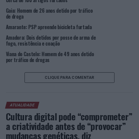
cerca de 100 artigos furtados
Gaia: Homem de 26 anos detido por tráfico
TÓPICOS RELACIONADOS:
CRIMINALIDADE
DESTAQUE
de droga
PORTO
PSP
Amarante: PSP apreende bicicleta furtada
PRÓXIMO
Porto: Novo detido por furto em estabelecimento
Amadora: Dois detidos por posse de arma de
comercial
fogo, resistência e coação
NÃO PERCA
Viana do Castelo: Homem de 49 anos detido
Vila Nova de Gaia: Detido por furto em interior de casa
por tráfico de drogas
CLIQUE PARA COMENTAR
ATUALIDADE
Cultura digital pode “comprometer”
a criatividade antes de “provocar”
mudanças genéticas, diz