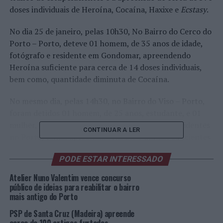
doses individuais de Heroína, Cocaína, Haxixe e
Ecstasy
.
No dia 25 de janeiro, pelas 10h30, No Bairro do Cerco do
Porto – Porto, deteve 01 homem, de 35 anos de idade,
fotógrafo e residente em Gondomar, apreendendo
Heroína suficiente para cerca de 14 doses individuais,
bem como, quantidade diminuta de Cocaína.
No mesmo dia, pelas 14h30, no Bairro do Viso – Porto,
foram detidos 01 homem, de 25 anos, estudante, e 01
mulher, de 25 anos de idade, desempregada e residentes
CONTINUAR A LER
no Porto, tendo apreendido Haxixe e
Ecstasy
suficientes
para cerca de 95 e 111 doses individuais,
PODE ESTAR INTERESSADO
respetivamente; e a quantia de 95 € [ndr: foto de
destaque].
Atelier Nuno Valentim vence concurso
público de ideias para reabilitar o bairro
Pelas 19h45, na Rua Diogo Botelho – Porto, deteve 01
mais antigo do Porto
homem, de 21 anos de idade, estudante e residente em
PSP de Santa Cruz (Madeira) apreende
Viana do Castelo, apreendendo Haxixe suficiente para