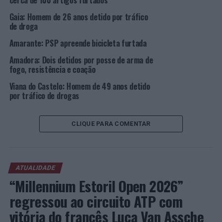
cerca de 100 artigos furtados
cerca de 28 doses individuais. Na mesma rua, cerca de
Gaia: Homem de 26 anos detido por tráfico
cinco minutos depois, deteve 01 homem, de 45 anos de
de droga
idade, operário da construção civil e residente em Vila
Amarante: PSP apreende bicicleta furtada
Real, apreendendo Heroína, Cocaína e Haxixe
suficientes para cerca de 85, 29 e 08 doses individuais,
Amadora: Dois detidos por posse de arma de
respetivamente [ndr: foto abaixo].
fogo, resistência e coação
Viana do Castelo: Homem de 49 anos detido
por tráfico de drogas
Foto:
PSP.
Os detidos vão ser presentes junto das Autoridades
CLIQUE PARA COMENTAR
Judiciárias.
Fotos: PSP.
ATUALIDADE
“Millennium Estoril Open 2026”
TÓPICOS RELACIONADOS:
CRIMINALIDADE
DESTAQUE
PORTO
PSP
regressou ao circuito ATP com
vitória do francês Luca Van Assche
PRÓXIMO
Valongo: Duas detenções por jogo de fortuna e azar