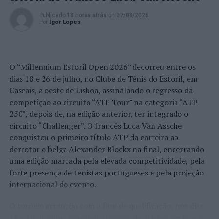
NÃO PERCA
Publicado
18 horas atrás
on
07/08/2026
Orquestra Municipal de Sintra em concerto dedicado às
Por
Ígor Lopes
famílias
O “Millennium Estoril Open 2026” decorreu entre os
dias 18 e 26 de julho, no Clube de Ténis do Estoril, em
Cascais, a oeste de Lisboa, assinalando o regresso da
competição ao circuito “ATP Tour” na categoria “ATP
250”, depois de, na edição anterior, ter integrado o
circuito “Challenger”. O francês Luca Van Assche
conquistou o primeiro título ATP da carreira ao
derrotar o belga Alexander Blockx na final, encerrando
uma edição marcada pela elevada competitividade, pela
forte presença de tenistas portugueses e pela projeção
internacional do evento.
O torneio arrancou com a fase de qualificação, nos dias
18 e 19 de julho, reunindo dezenas de atletas em busca