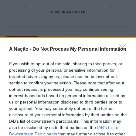
de um lugar no quadro principal. A cerimónia de
CONTINUAR A LER
abertura contou com a presença do presidente da
Câmara Municipal de Cascais, Nuno Piteira Lopes,
acompanhado pelo executivo municipal, assinalando o
início de uma competição que voltou a colocar o
ATUALIDADE
concelho no centro do calendário internacional do
Castelo Branco: “Bienal
A Nação -
Do Not Process My Personal Information
ténis.
Internacional de Artes e Ofícios”
Apesar das desistências de última hora de jogadores
If you wish to opt-out of the sale, sharing to third parties, or
promete afirmar artesanato,
como Casper Ruud (Noruega), Alejandro Davidovich
processing of your personal or sensitive information for
património e inovação como
targeted advertising by us, please use the below opt-out
Fokina (Espanha) e Matteo Arnaldi (Itália), a prova
section to confirm your selection. Please note that after your
“motores de desenvolvimento
apresentou um quadro competitivo de elevado nível,
opt-out request is processed you may continue seeing
liderado pelo russo Andrey Rublev, primeiro cabeça de
económico e cultural” do município
interest-based ads based on personal information utilized by
série, pelo italiano Luciano Darderi, pelo chileno
us or personal information disclosed to third parties prior to
português
Alejandro Tabilo e pelo belga Alexander Blockx.
your opt-out. You may separately opt-out of the further
Um dos momentos mais aguardados da semana foi
disclosure of your personal information by third parties on the
Publicado
1 dia atrás
on
07/08/2026
também o regresso do suíço Stan Wawrinka ao Estoril,
IAB’s list of downstream participants. This information may
Por
Ígor Lopes
also be disclosed by us to third parties on the
IAB’s List of
integrado na digressão de despedida do antigo vencedor
Downstream Participants
that may further disclose it to other