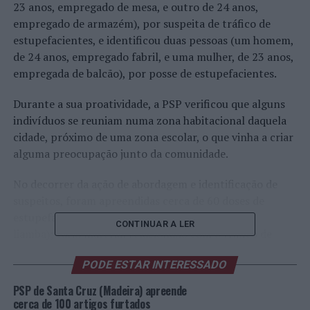
23 anos, empregado de mesa, e outro de 24 anos,
empregado de armazém), por suspeita de tráfico de
estupefacientes, e identificou duas pessoas (um homem,
de 24 anos, empregado fabril, e uma mulher, de 23 anos,
empregada de balcão), por posse de estupefacientes.
Durante a sua proatividade, a PSP verificou que alguns
indivíduos se reuniam numa zona habitacional daquela
cidade, próximo de uma zona escolar, o que vinha a criar
alguma preocupação junto da comunidade.
No decorrer da ação de abordagem e identificação de
suspeitos, foram apreendidas cerca de 60 doses de
estupefaciente (42 doses de haxixe e 18 doses de
CONTINUAR A LER
liamba); vário material relacionado com o tráfico de
estupefacientes; 2 telemóveis; 140 euros; e 1 veículo
PODE ESTAR INTERESSADO
automóvel.
PSP de Santa Cruz (Madeira) apreende
A investigação continua a decorrer na Esquadra Policial
cerca de 100 artigos furtados