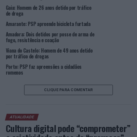
de Ovar (Divisão Policial de Espinho – Comando Distrital
Gaia: Homem de 26 anos detido por tráfico
de Aveiro).
de droga
Foto: PSP.
Amarante: PSP apreende bicicleta furtada
Amadora: Dois detidos por posse de arma de
TÓPICOS RELACIONADOS:
fogo, resistência e coação
CRIMINALIDADE
DESTAQUE
OVAR
PSP
Viana do Castelo: Homem de 49 anos detido
por tráfico de drogas
PRÓXIMO
Sintra investe no apoio à infância
Porto: PSP faz apreensões a cidadãos
romenos
NÃO PERCA
Voleibol: Prestação dos jogadores portugueses pelo
Mundo
CLIQUE PARA COMENTAR
ATUALIDADE
Cultura digital pode “comprometer”