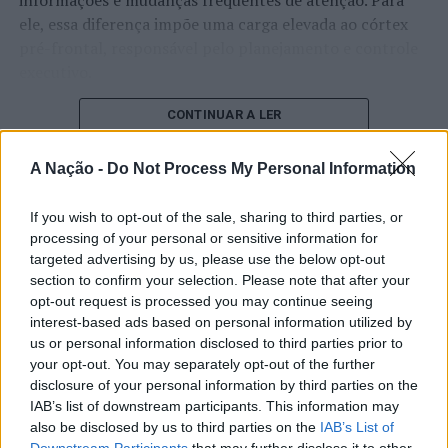
informações e mudanças frequentes de atenção. Para
ele, essa diferença impõe uma carga elevada ao córtex
pré-frontal, responsável pelo planejamento e controle
executivo.
O pesquisador afirma que plataformas digitais também
CONTINUAR A LER
estimulam continuamente o sistema de recompensa do
cérebro, favorecendo a fadiga mental, a dificuldade de
A Nação -
Do Not Process My Personal Information
manter a atenção e a procrastinação. Na sua visão,
ATUALIDADE
tarefas inacabadas permanecem ativas na memória e
If you wish to opt-out of the sale, sharing to third parties, or
“Millennium Estoril Open 2026”
aumentam a sensação de sobrecarga, enquanto o stress
processing of your personal or sensitive information for
prolongado pode elevar os níveis de cortisol e
regressou ao circuito ATP com
targeted advertising by us, please use the below opt-out
section to confirm your selection. Please note that after your
prejudicar o desempenho cognitivo.
vitória do francês Luca Van Assche
opt-out request is processed you may continue seeing
interest-based ads based on personal information utilized by
Fabiano de Abreu Agrela Rodrigues ressalta que não há
us or personal information disclosed to third parties prior to
Publicado
2 dias atrás
on
07/08/2026
evidências de que o ambiente digital provoque mudanças
Por
Ígor Lopes
your opt-out. You may separately opt-out of the further
genéticas na espécie humana. A adaptação observada,
disclosure of your personal information by third parties on the
afirma, ocorre por meio da neuroplasticidade, processo
IAB’s list of downstream participants. This information may
pelo qual os circuitos neurais se reorganizam em
also be disclosed by us to third parties on the
IAB’s List of
Downstream Participants
that may further disclose it to other