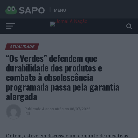
MENU
ATUALIDADE
“Os Verdes” defendem que
durabilidade dos produtos e
combate à obsolescência
programada passa pela garantia
alargada
Publicado
4 anos atrás
on
08/07/2022
Por
Ontem, esteve em discussão um conjunto de iniciativas