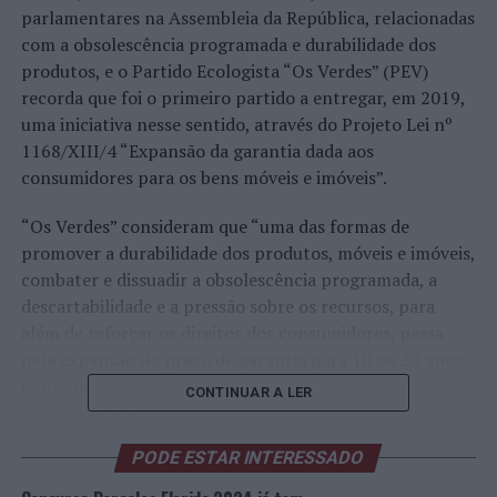
parlamentares na Assembleia da República, relacionadas
com a obsolescência programada e durabilidade dos
produtos, e o Partido Ecologista “Os Verdes” (PEV)
recorda que foi o primeiro partido a entregar, em 2019,
uma iniciativa nesse sentido, através do Projeto Lei nº
1168/XIII/4 “Expansão da garantia dada aos
consumidores para os bens móveis e imóveis”.
“Os Verdes” consideram que “uma das formas de
promover a durabilidade dos produtos, móveis e imóveis,
combater e dissuadir a obsolescência programada, a
descartabilidade e a pressão sobre os recursos, para
além de reforçar os direitos dos consumidores, passa
pela expansão do prazo de garantia para 10 ou 20 anos,
consoante se trate de bens móveis ou imóveis,
CONTINUAR A LER
respetivamente”.
PODE ESTAR INTERESSADO
“A pretensão das empresas venderem o maior número
de produtos num curto espaço de tempo, num mercado