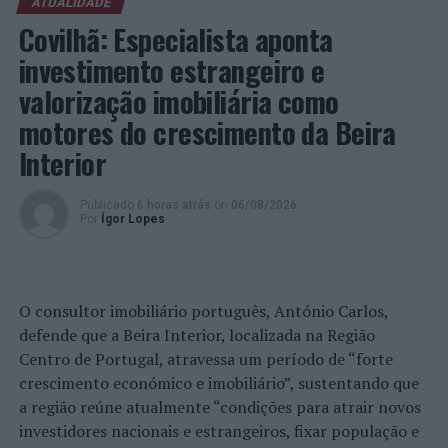
ATUALIDADE
conceito de obsolescência programada, uma prática
Covilhã: Especialista aponta
ilegal, que consiste, genericamente, por decisão do
investimento estrangeiro e
produtor, reduzir, artificialmente, a durabilidade dos
produtos, ou seja, de forma propositada, o produtor
valorização imobiliária como
desenvolve, fabrica e distribui um determinado produto
motores do crescimento da Beira
para consumo de forma a que se torne obsoleto ou não
Interior
funcional, especificamente para forçar os consumidores
a adquirirem uma nova geração do produto dentro de
um prazo menor, situação que se verifica amiúde nos
Publicado
6 horas atrás
on
06/08/2026
Por
Ígor Lopes
produtos eletrónicos de comunicação e informáticos”,
acusa.
“Uma prática, senão ilegal, garantidamente imoral,
O consultor imobiliário português, António Carlos,
intrinsecamente associada à doutrina capitalista e
defende que a Beira Interior, localizada na Região
delapidadora de recursos naturais que não olha a meios
Centro de Portugal, atravessa um período de “forte
para obtenção de lucros desmedidos, perante recursos
crescimento económico e imobiliário”, sustentando que
ambientais finitos”, continua o PEV.
a região reúne atualmente “condições para atrair novos
investidores nacionais e estrangeiros, fixar população e
“Quando se exigem medidas efetivas para o combate e