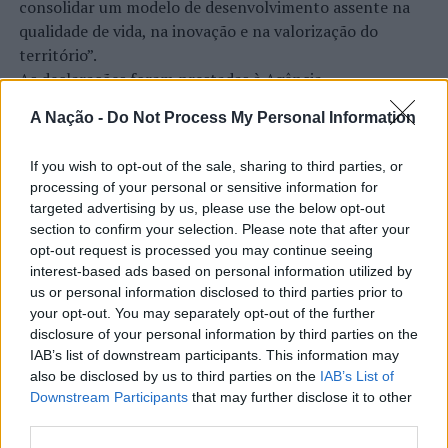
consolidar um modelo de desenvolvimento assente na
adaptação às alterações climáticas, a durabilidade dos
qualidade de vida, na inovação e na valorização do
produtos é, indubitavelmente, uma necessidade. Exige-
território”.
se uma alteração do modelo económico vigente que não
As declarações foram prestadas à Agência
olha a meios, nem a recursos, para a obtenção do lucro,
Incomparáveis no âmbito de mais uma edição da Feira de
e, por conseguinte, deste paradigma de descartabilidade
A Nação -
Do Not Process My Personal Information
São Tiago, que decorreu entre os dias 16 e 26 de julho,
dos produtos proibindo, desde logo, a obsolescência
na Covilhã, sendo considerada um dos mais antigos
programada, e fomentando a utilização de materiais de
If you wish to opt-out of the sale, sharing to third parties, or
certames populares de Portugal. Com origens medievais
melhor qualidade expandindo a duração dos produtos e
processing of your personal or sensitive information for
e realizada anualmente na “Cidade Neve”, a feira conjuga
a própria recuperação dos mesmos conduzindo à
targeted advertising by us, please use the below opt-out
CONTINUAR A LER
tradição, atividade económica, comércio, gastronomia,
dinamização das economias locais como se pode
section to confirm your selection. Please note that after your
animação cultural e divulgação empresarial,
opt-out request is processed you may continue seeing
constatar, embora cada vez menos, com as
constituindo um dos principais momentos de promoção
interest-based ads based on personal information utilized by
microempresas dedicadas à reparação de
do município e da Beira Interior.
us or personal information disclosed to third parties prior to
eletrodomésticos que têm vindo a desaparecer”, exige o
ATUALIDADE
your opt-out. You may separately opt-out of the further
PEV.
Rio de Janeiro: Governo do Estado
disclosure of your personal information by third parties on the
Para António Carlos, o crescimento alcançado ao longo
IAB’s list of downstream participants. This information may
propõe parceria com a FUNCEX para
dos últimos anos representa o cumprimento dos
“Os Verdes” reafirmam “que a forma de melhorar a
also be disclosed by us to third parties on the
IAB’s List of
objetivos que traçou quando iniciou o seu percurso no
“reforçar inteligência sobre
qualidade dos bens móveis e imóveis, salvaguardar os
Downstream Participants
that may further disclose it to other
setor imobiliário. O empresário considera que o
direitos do consumidor e reduzir os impactos no
third parties.
comércio exterior”
reconhecimento conquistado resulta da proximidade
ambiente, diminuindo a nossa pegada ecológica, será