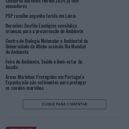
Concurso Barcelos Florido 2024 já tem
cada vez mais estabilizado, tem tornado os produtos,
vencedores
cada vez, menos duradouros e mais descartáveis. Os
PSP recolhe cegonha ferida em Leiria
materiais utilizados são, frequentemente, de má
qualidade, embora existindo materiais melhores e mais
Barcelos: Desfile Ecológico sensibiliza
crianças para a preservação do Ambiente
adequados que poderiam duplicar e triplicar a
durabilidade dos produtos, sem que representasse um
Centro de Biologia Molecular e Ambiental da
acréscimo muito superior ao preço final a pagar pelo
Universidade do Minho assinala Dia Mundial
do Ambiente
consumidor”, sublinha o PEV.
Feira do Ambiente, Saúde e Bem-estar de
“A utilização de materiais muito à base de plásticos e
Anadia
colagens faz com que, perante a mais insignificante
Áreas Marinhas Protegidas em Portugal e
avaria, os produtos tenham de ser substituídos por
Espanha não são suficientes para proteger
novos, quando, na verdade, se utilizassem materiais mais
os cavalos-marinhos
resistentes, poderia ser possível a sua própria reparação
com custos muito mais reduzidos para os próprios
CLIQUE PARA COMENTAR
consumidores”, alerta.
“Nesta lógica de descartabilidade, existem, cada vez,
mais empresas que passaram a introduzir o designado