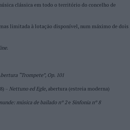
úsica clássica em todo o território do concelho de
, mas limitada à lotação disponível, num máximo de dois
line
.
bertura “Trompete”, Op. 101
8) –
Nettuno ed Egle
, abertura (estreia moderna)
unde: música de bailado nº 2
e
Sinfonia nº 8