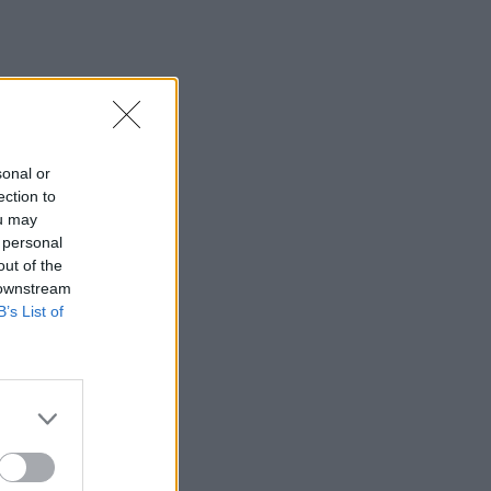
sonal or
ection to
ou may
 personal
out of the
 downstream
B’s List of