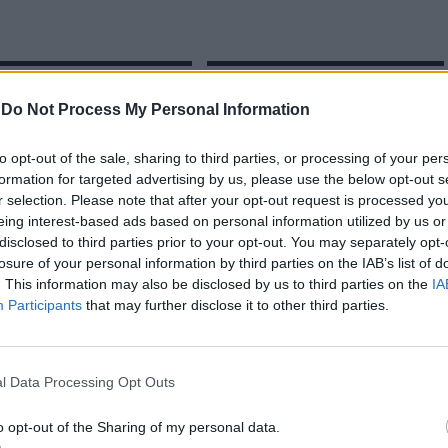
tra Metropolitana de Lisboa
Orquestra Metropolitana de Lisboa
nta “Beethoven no Feminino”
apresenta FOLK no Tivoli
-
Do Not Process My Personal Information
to opt-out of the sale, sharing to third parties, or processing of your per
formation for targeted advertising by us, please use the below opt-out s
r selection. Please note that after your opt-out request is processed y
eing interest-based ads based on personal information utilized by us or
disclosed to third parties prior to your opt-out. You may separately opt-
losure of your personal information by third parties on the IAB’s list of
. This information may also be disclosed by us to third parties on the
IA
Participants
that may further disclose it to other third parties.
CLIQUE PARA COMENTAR
l Data Processing Opt Outs
o opt-out of the Sharing of my personal data.