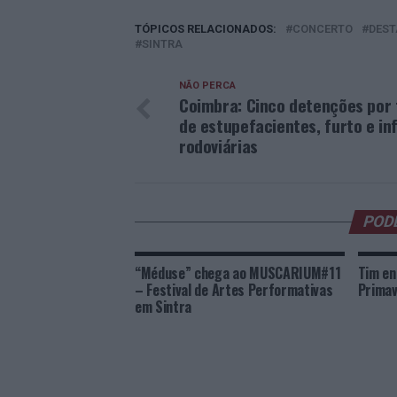
TÓPICOS RELACIONADOS:
CONCERTO
DEST
SINTRA
NÃO PERCA
Coimbra: Cinco detenções por 
de estupefacientes, furto e in
rodoviárias
POD
“Méduse” chega ao MUSCARIUM#11
Tim en
– Festival de Artes Performativas
Primav
em Sintra