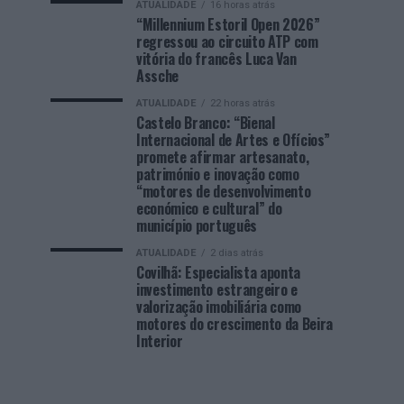
ATUALIDADE
16 horas atrás
“Millennium Estoril Open 2026”
regressou ao circuito ATP com
vitória do francês Luca Van
Assche
ATUALIDADE
22 horas atrás
Castelo Branco: “Bienal
Internacional de Artes e Ofícios”
promete afirmar artesanato,
património e inovação como
“motores de desenvolvimento
económico e cultural” do
município português
ATUALIDADE
2 dias atrás
Covilhã: Especialista aponta
investimento estrangeiro e
valorização imobiliária como
motores do crescimento da Beira
Interior