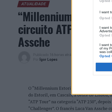
Opted 
ATUALIDADE
“Millennium Estoril
I want t
Opted 
circuito ATP com vit
I want 
Advertis
Assche
Opted 
I want t
of my P
was col
Publicado
16 horas atrás
on
07/08/2026
Opted 
Por
Ígor Lopes
O “Millennium Estoril Open 2026” decorreu 
do Estoril, em Cascais, a oeste de Lisboa,
“ATP Tour” na categoria “ATP 250”, depois d
“Challenger”. O francês Luca Van Assche c