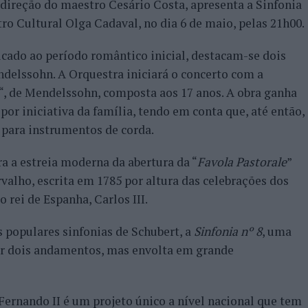
 direção do maestro Cesário Costa, apresenta a Sinfonia
tro Cultural Olga Cadaval, no dia 6 de maio, pelas 21h00.
ado ao período romântico inicial, destacam-se dois
delssohn. A Orquestra iniciará o concerto com a
“, de Mendelssohn, composta aos 17 anos. A obra ganha
por iniciativa da família, tendo em conta que, até então,
para instrumentos de corda.
 a estreia moderna da abertura da “
Favola Pastorale
”
rvalho, escrita em 1785 por altura das celebrações dos
 rei de Espanha, Carlos III.
 populares sinfonias de Schubert, a
Sinfonia nº 8
, uma
or dois andamentos, mas envolta em grande
Fernando II é um projeto único a nível nacional que tem