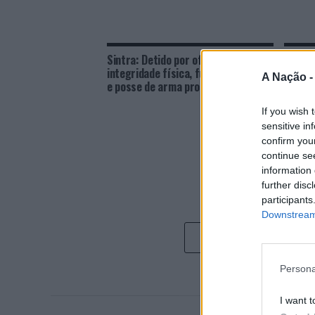
Sintra: Detido por ofensas à
Orques
integridade física, furto qualificado
aprese
A Nação 
e posse de arma proibida
If you wish 
sensitive in
confirm you
continue se
information 
further disc
participants
Downstream 
Persona
I want t