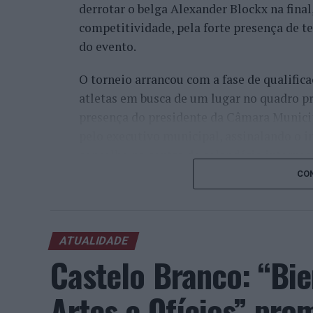
derrotar o belga Alexander Blockx na fina
competitividade, pela forte presença de t
do evento.
O torneio arrancou com a fase de qualifica
atletas em busca de um lugar no quadro pr
presença do presidente da Câmara Munici
pelo executivo municipal, assinalando o i
concelho no centro do calendário internaci
CON
Apesar das desistências de última hora d
Davidovich Fokina (Espanha) e Matteo Arna
competitivo de elevado nível, liderado pel
ATUALIDADE
pelo italiano Luciano Darderi, pelo chilen
Castelo Branco: “Bie
Um dos momentos mais aguardados da sem
Wawrinka ao Estoril, integrado na digress
Artes e Ofícios” pro
torneios do Grand Slam.