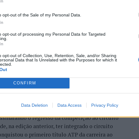
In
 Open 2026” regressou ao
o opt-out of the Sale of my Personal Data.
In
ória do francês Luca Van
to opt-out of processing my Personal Data for Targeted
ing.
In
o opt-out of Collection, Use, Retention, Sale, and/or Sharing
ersonal Data that Is Unrelated with the Purposes for which it
lected.
Out
CONFIRM
Data Deletion
Data Access
Privacy Policy
entre os dias 18 e 26 de julho, no Clube de Ténis
 assinalando o regresso da competição ao circuito
e, na edição anterior, ter integrado o circuito
onquistou o primeiro título ATP da carreira ao