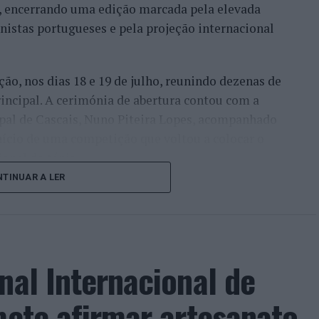
l, encerrando uma edição marcada pela elevada
enistas portugueses e pela projeção internacional
ção, nos dias 18 e 19 de julho, reunindo dezenas de
incipal. A cerimónia de abertura contou com a
pal de Cascais, Nuno Piteira Lopes, acompanhado
nício de uma competição que voltou a colocar o
onal do ténis.
TINUAR A LER
e jogadores como Casper Ruud (Noruega), Alejandro
ldi (Itália), a prova apresentou um quadro
o russo Andrey Rublev, primeiro cabeça de série,
o Alejandro Tabilo e pelo belga Alexander Blockx.
nal Internacional de
ana foi também o regresso do suíço Stan
ão de despedida do antigo vencedor de três
mete afirmar artesanato,