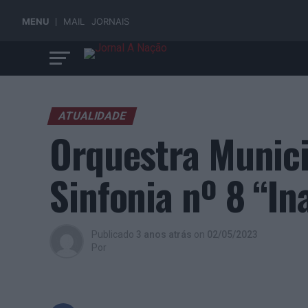
MENU
MAIL
JORNAIS
ATUALIDADE
Orquestra Munici
Sinfonia nº 8 “I
Publicado
3 anos atrás
on
02/05/2023
Por