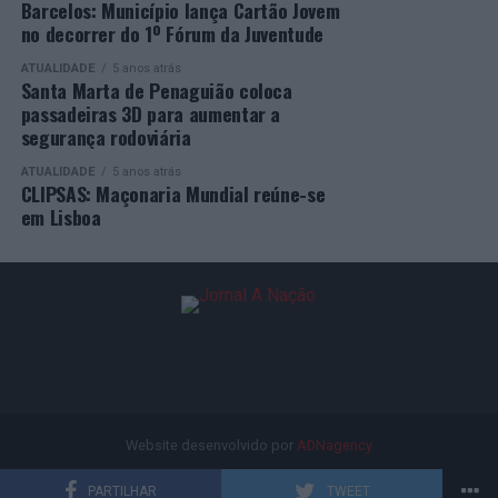
Barcelos: Município lança Cartão Jovem
A Empresa Municipal de Educação e Cultura de Barcelos
no decorrer do 1º Fórum da Juventude
felicita todos os diplomados por esta importante
conquista, desejando-lhes os maiores sucessos pessoais,
ATUALIDADE
5 anos atrás
Santa Marta de Penaguião coloca
profissionais e académicos, convicta de que este diploma
passadeiras 3D para aumentar a
representa o início de novas oportunidades e novos
segurança rodoviária
desafios.
ATUALIDADE
5 anos atrás
CLIPSAS: Maçonaria Mundial reúne-se
em Lisboa
Website desenvolvido por
ADNagency
PARTILHAR
TWEET