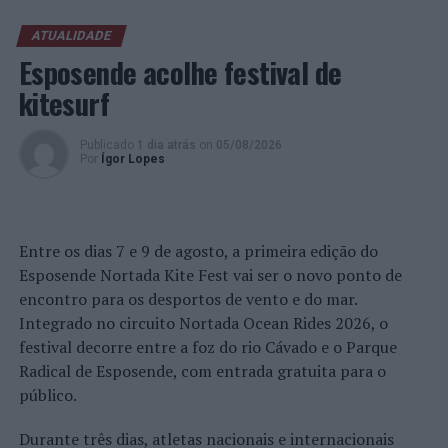
A sessão pretende debater sobre o tema em questão e
ATUALIDADE
dar ao público diferentes perspetivas, teóricas e
Esposende acolhe festival de
práticas. As experiências internacionais dos convidados
kitesurf
são também uma mais-valia para a conferência, pois
demonstram e exemplificam diferentes conhecimentos
Publicado
1 dia atrás
on
05/08/2026
mundiais em redor do capitalismo.
Por
Ígor Lopes
O acesso às conferências, que serão transmitidas via
Zoom
, tem acesso livre e gratuito, e cada sessão tem
uma duração de 1h30min, contando com uma breve
Entre os dias 7 e 9 de agosto, a primeira edição do
conferência seguida de um comentário e debate com o
Esposende Nortada Kite Fest vai ser o novo ponto de
público.
encontro para os desportos de vento e do mar.
Integrado no circuito Nortada Ocean Rides 2026, o
Para assistir, basta aceder ao evento
online
festival decorre entre a foz do rio Cávado e o Parque
https://videoconf-
Radical de Esposende, com entrada gratuita para o
colibri.zoom.us/j/85799549470#success
.
público.
Sobre os convidados:
Durante três dias, atletas nacionais e internacionais