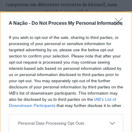
competem em diferentes vertentes de kitesurf, num
Pedro Teixeira é um investigador pós-doutoral no
programa que se estende à comunidade com concertos,
Centro Marc Bloch (Universidade Humboldt de Berlim),
DJ sets e atividades junto ao rio. O evento é uma das
onde integra o projeto franco-alemão “EURO-DEM –
A Nação -
Do Not Process My Personal Information
etapas do Nortada Ocean Rides, circuito que em 2026
Democracia no trabalho: um ideal Europeu?” (2021-
passa também por Sines, Peniche, Viana do Castelo, Vila
2024).
If you wish to opt-out of the sale, sharing to third parties, or
Nova de Milfontes e Ericeira.
processing of your personal or sensitive information for
CONTINUAR A LER
Leciona filosofia e economia política no Instituto Otto
targeted advertising by us, please use the below opt-out
A iniciativa pretende aproximar a prática dos desportos
Suhr da Universidade Livre de Berlim, em 2021 foi
section to confirm your selection. Please note that after your
de vento das comunidades costeiras, promovendo o
investigador pós-doutoral no IFILNOVA (FCSH, Lisboa)
opt-out request is processed you may continue seeing
território através do mar e das suas condições naturais.
e, em 2017, investigador visitante no Departamento de
interest-based ads based on personal information utilized by
ATUALIDADE
Nas palavras de Pedro Mota, De todas as etapas do
us or personal information disclosed to third parties prior to
Filosofia da Universidade de Columbia em Nova Iorque.
Cinco projetos de Cascais finalistas
Nortada Ocean Rides, este evento é o que mais precisa
your opt-out. You may separately opt-out of the further
Anteriormente, trabalhou como assistente de
disclosure of your personal information by third parties on the
da “nortada” como apoio, porque sem vento não há
em iniciativa europeia
investigação no Departamento de Finanças da
London
IAB’s list of downstream participants. This information may
kitesurf.
School of Economics
(LSE) e no Departamento de
also be disclosed by us to third parties on the
IAB’s List of
Economia da Faculdade de Economia da Universidade
Publicado
1 dia atrás
on
05/08/2026
Downstream Participants
that may further disclose it to other
A presença da Nortada vai mais uma vez, alem da
Por
Ígor Lopes
Nova de Lisboa (NOVA SBE). Completou o mestrado em
third parties.
competição. O que queremos é fazer parte deste
teoria política na LSE e licenciatura e mestrado em
movimento que promove o encontro entre atletas,
Personal Data Processing Opt Outs
economia na NOVA SBE. Atualmente, escreve sobre
visitantes e a comunidade local. Que a marca Nortada