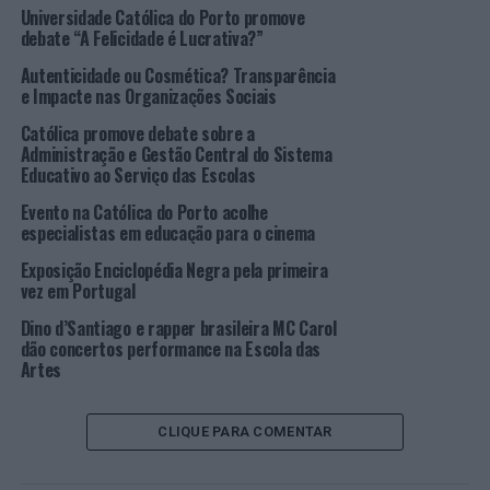
como inovação, eficiência e a redução de valor dos bens
Universidade Católica do Porto promove
de consumo e, também, as suas desvantagens, como a
debate “A Felicidade é Lucrativa?”
desigualdade social, crises económicas, e externalidades.
Autenticidade ou Cosmética? Transparência
O acesso à conferência é uma oportunidade única para
e Impacte nas Organizações Sociais
todos os alunos e interessados pois irão ser discutidos
Católica promove debate sobre a
temas de economia política e serão divulgados os
Administração e Gestão Central do Sistema
trabalhos de jovens investigadores em início de carreira.
Educativo ao Serviço das Escolas
Evento na Católica do Porto acolhe
A sessão está inserida no Ciclo de Conferências que
especialistas em educação para o cinema
conta com organização da Associação Portuguesa de
Economia Política e em parceria com o CEGE – Centro
Exposição Enciclopédia Negra pela primeira
vez em Portugal
de Estudos em gestão da Economia, da
Católica Porto
Business School
e irá contar com uma conferência de
Dino d’Santiago e rapper brasileira MC Carol
Pedro Teixeira, investigador pós-doutoral no Centro
dão concertos performance na Escola das
Artes
Marc Bloch, na Universidade Humboldt de Berlim e ainda
com a participação e comentário de Nuno Ornelas
Martins, doutorado em Economia pela Universidade de
CLIQUE PARA COMENTAR
Cambridge e licenciado em Economia pela Universidade
Católica Portuguesa no Porto.