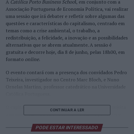
A
Católica Porto Business Schoo
l, em conjunto com a
Associação Portuguesa de Economia Política, vai realizar
uma sessão que irá debater e refletir sobre algumas das
questões e características do capitalismo, centrado em
temas como a crise ambiental, o trabalho, a
redistribuição, a felicidade, a inovação e as possibilidades
alternativas que se abrem atualmente. A sessão é
gratuita e decorre hoje, dia 8 de junho, pelas 18h00, em
formato
online
.
O evento contará com a presença dos convidados Pedro
Teixeira, investigador no Centro Marc Bloch, e Nuno
Ornelas Martins, professor catedrático na Universidade
Católica Portuguesa.
O capitalismo é uma realidade histórica mutável, sujeita
CONTINUAR A LER
a inúmeros questionamentos económicos, políticos e
éticos, onde o objetivo é centrado na maximização de
PODE ESTAR INTERESSADO
lucro. O capitalismo pode trazer as suas vantagens,