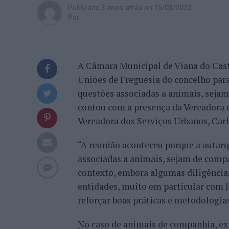
Publicado
3 anos atrás
on
15/03/2023
Por
A Câmara Municipal de Viana do Cast
Uniões de Freguesia do concelho para
questões associadas a animais, seja
contou com a presença da Vereadora d
Vereadora dos Serviços Urbanos, Carl
“A reunião aconteceu porque a autar
associadas a animais, sejam de compa
contexto, embora algumas diligência
entidades, muito em particular com Ju
reforçar boas práticas e metodologias
No caso de animais de companhia, ex