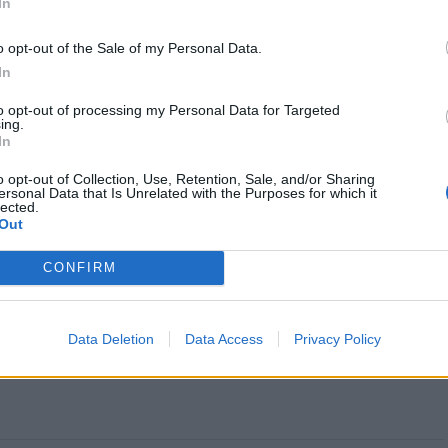
In
o opt-out of the Sale of my Personal Data.
In
do Castelo: Ação de
Viana do Castelo: Jovem detido por
to opt-out of processing my Personal Data for Targeted
ização resulta na apreensão
tráfico de drogas
ing.
as de fogo
In
o opt-out of Collection, Use, Retention, Sale, and/or Sharing
ersonal Data that Is Unrelated with the Purposes for which it
lected.
Out
CONFIRM
Data Deletion
Data Access
Privacy Policy
CLIQUE PARA COMENTAR