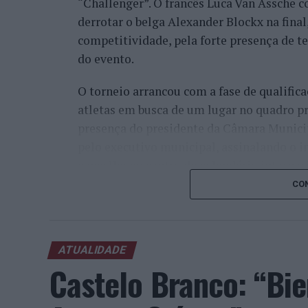
“Challenger”. O francês Luca Van Assche c
derrotar o belga Alexander Blockx na fina
competitividade, pela forte presença de t
do evento.
O torneio arrancou com a fase de qualifica
atletas em busca de um lugar no quadro pr
presença do presidente da Câmara Munici
pelo executivo municipal, assinalando o i
concelho no centro do calendário internaci
CON
Apesar das desistências de última hora d
Davidovich Fokina (Espanha) e Matteo Arna
competitivo de elevado nível, liderado pel
ATUALIDADE
pelo italiano Luciano Darderi, pelo chilen
Castelo Branco: “Bie
Um dos momentos mais aguardados da sem
Wawrinka ao Estoril, integrado na digress