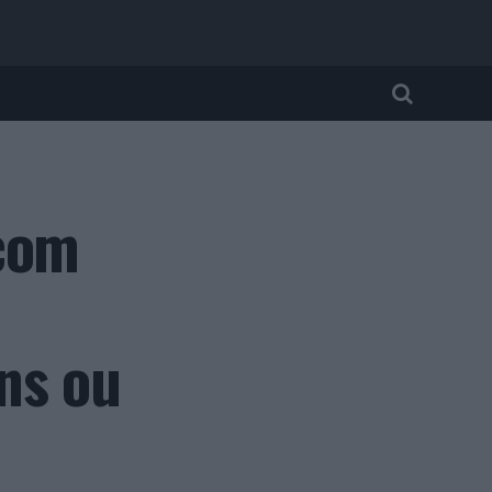
 com
ns ou