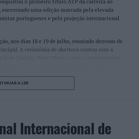
onquistou o primeiro título ATP da carreira ao
l, encerrando uma edição marcada pela elevada
enistas portugueses e pela projeção internacional
ção, nos dias 18 e 19 de julho, reunindo dezenas de
incipal. A cerimónia de abertura contou com a
pal de Cascais, Nuno Piteira Lopes, acompanhado
nício de uma competição que voltou a colocar o
onal do ténis.
TINUAR A LER
e jogadores como Casper Ruud (Noruega), Alejandro
ldi (Itália), a prova apresentou um quadro
o russo Andrey Rublev, primeiro cabeça de série,
o Alejandro Tabilo e pelo belga Alexander Blockx.
nal Internacional de
ana foi também o regresso do suíço Stan
ão de despedida do antigo vencedor de três