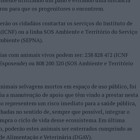
almente utilizando um pano e evitando uma distância
rou para que os progenitores o encontrem.
erão os cidadãos contactar os serviços do Instituto de
(ICNF) ou a linha SOS Ambiente e Território do Serviço
Ambiente (SEPNA).
cias com animais vivos podem ser: 258 828 472 (ICNF
 Esposende) ou 808 200 520 (SOS Ambiente e Território
nimais selvagens mortos em espaço de uso público, foi
ia a manutenção de apoio que têm vindo a prestar nesta
ão representem um risco imediato para a saúde pública,
adas no sentido de, sempre que possível, integrar o
mpra o ciclo de vida desse ecossistema. Em última
io, poderão estes animais ser enterrados cumprindo as
de Alimentação e Veterinária (DGAV).