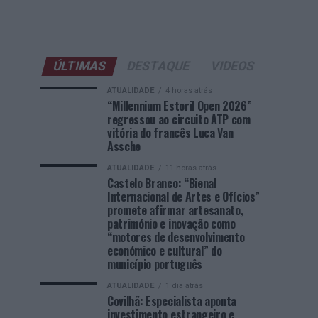
ÚLTIMAS
DESTAQUE
VIDEOS
ATUALIDADE
4 horas atrás
“Millennium Estoril Open 2026”
regressou ao circuito ATP com
vitória do francês Luca Van
Assche
ATUALIDADE
11 horas atrás
Castelo Branco: “Bienal
Internacional de Artes e Ofícios”
promete afirmar artesanato,
património e inovação como
“motores de desenvolvimento
económico e cultural” do
município português
ATUALIDADE
1 dia atrás
Covilhã: Especialista aponta
investimento estrangeiro e