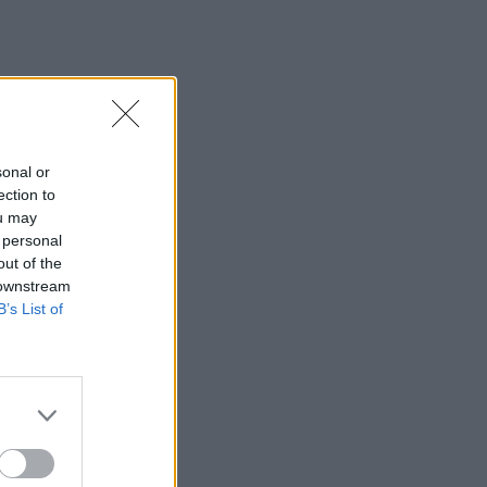
sonal or
ection to
ou may
 personal
out of the
 downstream
B’s List of