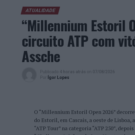
ATUALIDADE
“Millennium Estoril
circuito ATP com vit
Assche
Publicado
4 horas atrás
on
07/08/2026
Por
Ígor Lopes
O “Millennium Estoril Open 2026” decorreu 
do Estoril, em Cascais, a oeste de Lisboa,
“ATP Tour” na categoria “ATP 250”, depois d