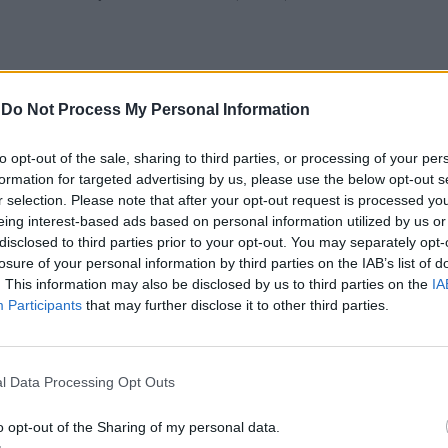
QUE
PROTEÇÃO CIVIL
VIANA DO CASTELO
-
Do Not Process My Personal Information
PRÓXIMO
pai,
Barcelos celebra Dia do Artesão
to opt-out of the sale, sharing to third parties, or processing of your per
opping
formation for targeted advertising by us, please use the below opt-out s
r selection. Please note that after your opt-out request is processed y
eing interest-based ads based on personal information utilized by us or
disclosed to third parties prior to your opt-out. You may separately opt-
losure of your personal information by third parties on the IAB’s list of
E ESTAR INTERESSADO
. This information may also be disclosed by us to third parties on the
IA
Participants
that may further disclose it to other third parties.
do Castelo: Detenção por
Viana do Castelo: Detenção por
a ilegal de aves
suspeita da prática do crime de
furto no interior de
estabelecimento comercial
l Data Processing Opt Outs
o opt-out of the Sharing of my personal data.