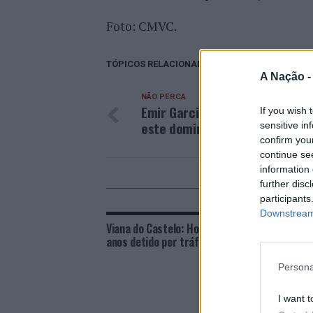
Foto: CMVC.
TÓPICOS RELACIONADOS:
ANIMAIS
DESTA
A Nação 
NÃO PERCA
Emir Garcia retrata o amor de 
If you wish 
este domingo, no Mira Maia Sh
sensitive in
confirm you
continue se
information 
further disc
POD
participants
Downstream 
Viana do Castelo: Homem de 49
Viana 
anos detido por tráfico de drogas
captur
Persona
I want t