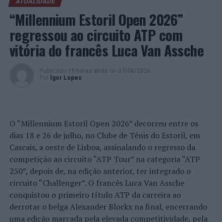
ATUALIDADE
para o bom estado das instalações.
“Millennium Estoril Open 2026”
As despesas decorrentes do funcionamento das
regressou ao circuito ATP com
instalações, nomeadamente, as resultantes dos
vitória do francês Luca Van Assche
contratos de fornecimento de energia, água,
telecomunicações e outras, serão da responsabilidade
Publicado
19 horas atrás
on
07/08/2026
das respetivas Juntas e Uniões de Freguesia.
Por
Ígor Lopes
Foto: CMVC.
O “Millennium Estoril Open 2026” decorreu entre os
TÓPICOS RELACIONADOS:
CÂMARA MUNICIPAL DE VIANA DO CASTELO
COMODATO
dias 18 e 26 de julho, no Clube de Ténis do Estoril, em
DESTAQUE
LUÍS NOBRE
VIANA DO CASTELO
Cascais, a oeste de Lisboa, assinalando o regresso da
PRÓXIMO
competição ao circuito “ATP Tour” na categoria “ATP
Especialistas debatem a importância da Felicidade no
250”, depois de, na edição anterior, ter integrado o
Trabalho
circuito “Challenger”. O francês Luca Van Assche
NÃO PERCA
conquistou o primeiro título ATP da carreira ao
Congresso Popular Sobre Direitos e Liberdades
derrotar o belga Alexander Blockx na final, encerrando
Fundamentais apresenta Conclusões
uma edição marcada pela elevada competitividade, pela