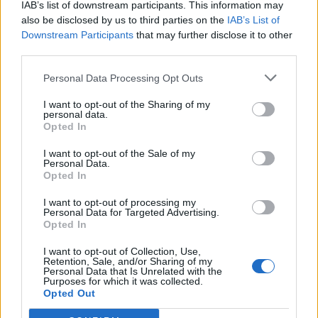
português
IAB’s list of downstream participants. This information may
Alejandro Tabilo e pelo belga Alexander Blockx.
also be disclosed by us to third parties on the
IAB’s List of
Um dos momentos mais aguardados da semana foi
Downstream Participants
that may further disclose it to other
Publicado
1 dia atrás
on
07/08/2026
também o regresso do suíço Stan Wawrinka ao Estoril,
third parties.
Por
Ígor Lopes
integrado na digressão de despedida do antigo vencedor
Personal Data Processing Opt Outs
de três torneios do Grand Slam.
I want to opt-out of the Sharing of my
A edição de 2026 ficou igualmente marcada pela maior
A cidade de Castelo Branco, na região Centro de
personal data.
representação portuguesa de sempre num torneio ATP
Opted In
Portugal, acolhe, nos dias 4 e 5 de setembro, no Centro
realizado em território nacional. Nuno Borges, Jaime
de Cultura Contemporânea de Castelo Branco (CCCCB),
I want to opt-out of the Sale of my
Faria, Henrique Rocha, Frederico Ferreira Silva, Tiago
Personal Data.
a primeira edição da “Bienal Internacional de Artes e
Opted In
Pereira e Tiago Torres integraram o quadro principal,
Ofícios”, iniciativa organizada pela Câmara Municipal de
beneficiando, de igual modo, da reorganização dos wild
Castelo Branco, através da Divisão de Museus e Cultura,
I want to opt-out of processing my
cards após as entradas diretas de alguns jogadores.
Personal Data for Targeted Advertising.
e integrada na programação do “Festival Sabores de
Opted In
Perdição”, que decorrerá entre 3 e 6 de setembro.
Entre os portugueses, Tiago Torres e Jaime Faria
I want to opt-out of Collection, Use,
protagonizaram as melhores campanhas da edição,
Retention, Sale, and/or Sharing of my
A Bienal nasce na sequência da inclusão de Castelo
Personal Data that Is Unrelated with the
ambos alcançando os quartos de final. Torres assinou
Branco na “Rede de Cidades Criativas da UNESCO”,
Purposes for which it was collected.
Opted Out
um dos resultados mais marcantes do torneio ao
distinção atribuída em 31 de outubro de 2023, na
eliminar o chileno Alejandro Tabilo, terceiro cabeça de
categoria “Artesanato e Artes Populares”,