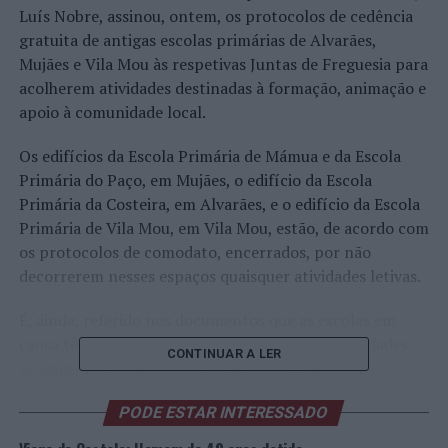
Luís Nobre, assinou, ontem, os protocolos de cedência
gratuita de antigas escolas primárias de Alvarães,
Mujães e Vila Mou às respetivas Juntas de Freguesia para
acolherem atividades destinadas à formação, animação e
apoio à comunidade local.
Os edifícios da Escola Primária de Mámua e da Escola
Primária do Paço, em Mujães, o edifício da Escola
Primária da Costeira, em Alvarães, e o edifício da Escola
Primária de Vila Mou, em Vila Mou, estão, de acordo com
os protocolos de comodato, encerrados, por não
decorrerem nesses espaços quaisquer atividades letivas.
É, ainda, referido nos documentos que as escolas em
causa têm sido utilizadas “por associações e entidades
CONTINUAR A LER
promotoras de atividades desportivas, culturais e
lúdicas, criando assim respostas que beneficiam a
PODE ESTAR INTERESSADO
população” de Alvarães, Mujães, Vila Mou e freguesias
limítrofes.