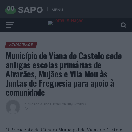
MENU
ATUALIDADE
Município de Viana do Castelo cede
antigas escolas primárias de
Alvarães, Mujães e Vila Mou às
Juntas de Freguesia para apoio à
comunidade
Publicado
4 anos atrás
on
08/07/2022
Por
O Presidente da Câmara Municipal de Viana do Castelo,