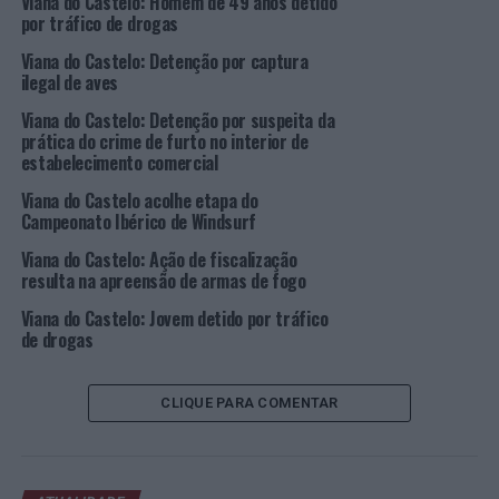
Viana do Castelo: Homem de 49 anos detido
por tráfico de drogas
Por isso, de acordo com os protocolos de comodato, a
Viana do Castelo: Detenção por captura
Junta de Freguesia de Alvarães, a Junta de Freguesia e
ilegal de aves
Mujães e a União de Freguesias de Torre e Vila Mou,
Viana do Castelo: Detenção por suspeita da
“como forma de apoiar a população” das freguesias,
prática do crime de furto no interior de
pretendem “dar continuidade ao conjunto de atividades
estabelecimento comercial
que têm vindo a ser desenvolvidas por cedência do
Viana do Castelo acolhe etapa do
espaço, destinadas à formação, animação e apoio a toda
Campeonato Ibérico de Windsurf
a comunidade”.
Viana do Castelo: Ação de fiscalização
Nesse sentido, foram agora celebrados protocolos com a
resulta na apreensão de armas de fogo
Câmara Municipal de Viana do Castelo para titular a
Viana do Castelo: Jovem detido por tráfico
cedência gratuita dos espaços, por um prazo de 10 anos,
de drogas
podendo ser renovado por igual período se se mantiver
o fim e objeto.
CLIQUE PARA COMENTAR
Durante a vigência do contrato, ficarão a cargo das
Juntas de Freguesia todos os trabalhos de conservação e
manutenção, ordinários e extraordinários, necessários