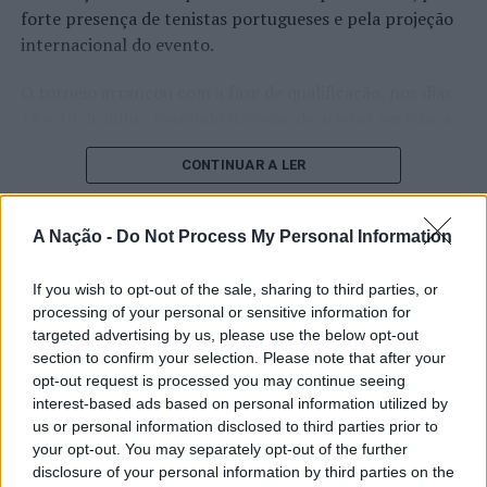
forte presença de tenistas portugueses e pela projeção
internacional do evento.
O torneio arrancou com a fase de qualificação, nos dias
18 e 19 de julho, reunindo dezenas de atletas em busca
de um lugar no quadro principal. A cerimónia de
CONTINUAR A LER
abertura contou com a presença do presidente da
Câmara Municipal de Cascais, Nuno Piteira Lopes,
acompanhado pelo executivo municipal, assinalando o
A Nação -
Do Not Process My Personal Information
início de uma competição que voltou a colocar o
ATUALIDADE
concelho no centro do calendário internacional do
Castelo Branco: “Bienal
If you wish to opt-out of the sale, sharing to third parties, or
ténis.
processing of your personal or sensitive information for
Internacional de Artes e Ofícios”
targeted advertising by us, please use the below opt-out
Apesar das desistências de última hora de jogadores
promete afirmar artesanato,
section to confirm your selection. Please note that after your
como Casper Ruud (Noruega), Alejandro Davidovich
opt-out request is processed you may continue seeing
património e inovação como
Fokina (Espanha) e Matteo Arnaldi (Itália), a prova
interest-based ads based on personal information utilized by
“motores de desenvolvimento
apresentou um quadro competitivo de elevado nível,
us or personal information disclosed to third parties prior to
your opt-out. You may separately opt-out of the further
liderado pelo russo Andrey Rublev, primeiro cabeça de
económico e cultural” do município
disclosure of your personal information by third parties on the
série, pelo italiano Luciano Darderi, pelo chileno