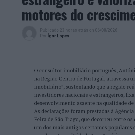
Mão” e iniciativas de demonstração artesa
motores do crescimen
Uma Bienal que “consolida a estratég
Branco
Publicado
23 horas atrás
on
06/08/2026
Por
Ígor Lopes
Em entrevista exclusiva à Agência Incompa
Cultura da Câmara Municipal de Castelo Br
evolução natural da estratégia que o mun
integrar a “Rede de Cidades Criativas da
O consultor imobiliário português, António
“A ‘Bienal de Artes e Ofícios’ vem na lin
na Região Centro de Portugal, atravessa 
participação do município de Castelo Bra
imobiliário”, sustentando que a região re
programação que está alocada a esta chan
investidores nacionais e estrangeiros, fi
desenvolvimento desta ‘Bienal Internaciona
desenvolvimento assente na qualidade de v
que aproveitou para recordar que o munic
As declarações foram prestadas à Agênci
internacionais associadas à distinção da
Feira de São Tiago, que decorreu entre os 
um dos mais antigos certames populares d
“Já se fizeram outras atividades, nomead