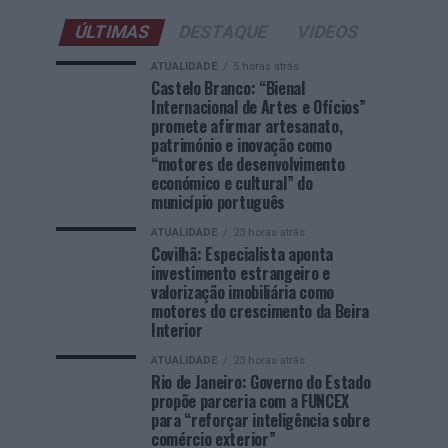
ÚLTIMAS
DESTAQUE
VIDEOS
ATUALIDADE
5 horas atrás
Castelo Branco: “Bienal
Internacional de Artes e Ofícios”
promete afirmar artesanato,
património e inovação como
“motores de desenvolvimento
económico e cultural” do
município português
ATUALIDADE
23 horas atrás
Covilhã: Especialista aponta
investimento estrangeiro e
valorização imobiliária como
motores do crescimento da Beira
Interior
ATUALIDADE
23 horas atrás
Rio de Janeiro: Governo do Estado
propõe parceria com a FUNCEX
para “reforçar inteligência sobre
comércio exterior”