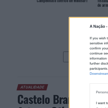
Campeonato Ibérico de Windsurf
fiscal
de arm
A Nação 
If you wish 
sensitive in
confirm you
continue se
information 
further disc
participants
Downstream 
ATUALIDADE
Persona
Castelo Branco: “Bie
I want t