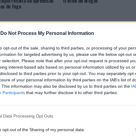
ização resulta na apreensão
tráfico de drogas
as de fogo
-
Do Not Process My Personal Information
to opt-out of the sale, sharing to third parties, or processing of your per
formation for targeted advertising by us, please use the below opt-out s
r selection. Please note that after your opt-out request is processed y
eing interest-based ads based on personal information utilized by us or
CLIQUE PARA COMENTAR
disclosed to third parties prior to your opt-out. You may separately opt-
losure of your personal information by third parties on the IAB’s list of
. This information may also be disclosed by us to third parties on the
IA
Participants
that may further disclose it to other third parties.
l Data Processing Opt Outs
nal Internacional de
o opt-out of the Sharing of my personal data.