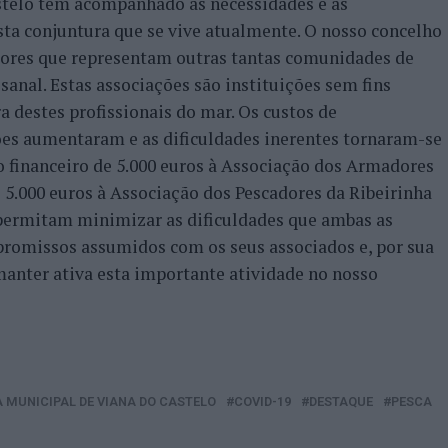
stelo tem acompanhado as necessidades e as
esta conjuntura que se vive atualmente. O nosso concelho
dores que representam outras tantas comunidades de
anal. Estas associações são instituições sem fins
ra destes profissionais do mar. Os custos de
es aumentaram e as dificuldades inerentes tornaram-se
o financeiro de 5.000 euros à Associação dos Armadores
 5.000 euros à Associação dos Pescadores da Ribeirinha
 permitam minimizar as dificuldades que ambas as
promissos assumidos com os seus associados e, por sua
anter ativa esta importante atividade no nosso
MUNICIPAL DE VIANA DO CASTELO
COVID-19
DESTAQUE
PESCA