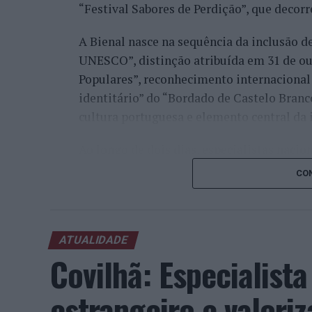
“Festival Sabores de Perdição”, que decorr
A Bienal nasce na sequência da inclusão d
UNESCO”, distinção atribuída em 31 de out
Populares”, reconhecimento internacional 
identitário” do “Bordado de Castelo Bran
cultura portuguesa e elemento central da 
Ao longo de dois dias, especialistas nacion
representantes institucionais, organismos 
CON
cidades pertencentes à “Rede de Cidades C
inovação, empreendedorismo, internaciona
preservação dos saberes tradicionais, reno
ATUALIDADE
enquanto “instrumentos de desenvolviment
Covilhã: Especialist
Além dos debates e conferências, a progra
estrangeiro e valori
Centro de Interpretação do Bordado de Ca