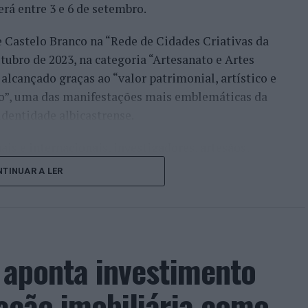
erá entre 3 e 6 de setembro.
e Castelo Branco na “Rede de Cidades Criativas da
ubro de 2023, na categoria “Artesanato e Artes
alcançado graças ao “valor patrimonial, artístico e
co”, uma das manifestações mais emblemáticas da
identidade albicastrense.
ais e internacionais, investigadores, artesãos,
públicos, instituições de ensino superior e
TINUAR A LER
riativas da UNESCO” discutirão políticas públicas,
lização, cooperação entre territórios,
vação geracional e o papel das artes e dos ofícios
o económico, turístico e cultural”.
a aponta investimento
mação integrará visitas ao Museu dos Têxteis, ao
zação imobiliária como
stelo Branco, a exposição “O Mundo Bordado à