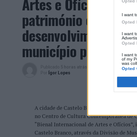
Artes e Ofícios” pro
Opted 
património e inovaç
I want t
Opted 
desenvolvimento eco
I want 
Advertis
município português
Opted 
I want t
of my P
was col
Publicado
5 horas atrás
on
07/08/2026
Opted 
Por
Ígor Lopes
A cidade de Castelo Branco, na região Cent
no Centro de Cultura Contemporânea de C
“Bienal Internacional de Artes e Ofícios”
Castelo Branco, através da Divisão de Mu