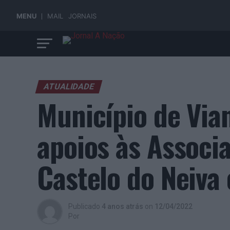
MENU
MAIL
JORNAIS
ATUALIDADE
Município de Via
apoios às Associ
Castelo do Neiva 
Publicado
4 anos atrás
on
12/04/2022
Por