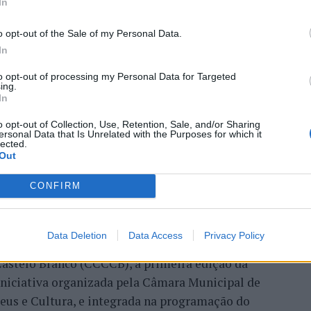
mete afirmar artesanato,
In
ão como “motores de
o opt-out of the Sale of my Personal Data.
In
nómico e cultural” do
to opt-out of processing my Personal Data for Targeted
ing.
In
o opt-out of Collection, Use, Retention, Sale, and/or Sharing
ersonal Data that Is Unrelated with the Purposes for which it
lected.
Out
CONFIRM
Data Deletion
Data Access
Privacy Policy
ro de Portugal, acolhe, nos dias 4 e 5 de setembro,
astelo Branco (CCCCB), a primeira edição da
, iniciativa organizada pela Câmara Municipal de
seus e Cultura, e integrada na programação do