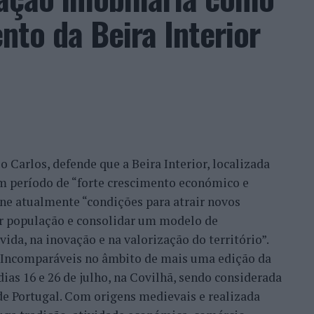
nal ao vivo.
to da Beira Interior
ia de crescimento internacional” de Castelo
ráveis, Sónia Abreu, chefe da Divisão de Museus e
anco, considera que a Bienal representa a
icípio tem vindo a desenvolver desde que passou a
 UNESCO”.
 Carlos, defende que a Beira Interior, localizada
ha de continuidade do desenvolvimento desta
um período de “forte crescimento económico e
nco na ‘Rede das Cidades Criativas’. Temos uma
úne atualmente “condições para atrair novos
cela e, dentro dessa programação, está também o
xar população e consolidar um modelo de
l de Artes e Ofícios’”, referiu esta responsável,
ida, na inovação e na valorização do território”.
ípio já promoveu anteriormente outras iniciativas
a Incomparáveis no âmbito de mais uma edição da
 UNESCO.
dias 16 e 26 de julho, na Covilhã, sendo considerada
e Portugal. Com origens medievais e realizada
amente o ‘Encontro Internacional de Cidades