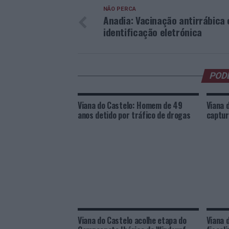
NÃO PERCA
Anadia: Vacinação antirrábica 
identificação eletrónica
POD
Viana do Castelo: Homem de 49
Viana 
anos detido por tráfico de drogas
captur
Viana do Castelo acolhe etapa do
Viana 