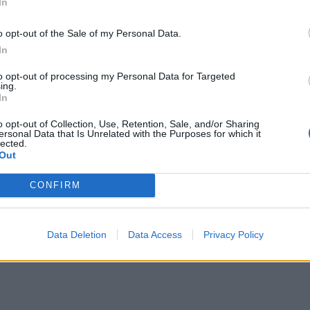
In
 Soza recebe a 12ª edição da
Vagos: Dia Mundial da Criança “Vem
da Abóbora com um cartaz
semear milho connosco!”
o opt-out of the Sale of my Personal Data.
o de atividades
In
to opt-out of processing my Personal Data for Targeted
ing.
In
o opt-out of Collection, Use, Retention, Sale, and/or Sharing
ersonal Data that Is Unrelated with the Purposes for which it
lected.
Out
comemora Dia Nacional dos
Vagos comemora os 50 anos do 25
s com conjunto de atividades
de Abril durante todo o ano
CONFIRM
riências turísticas para toda
lia
Data Deletion
Data Access
Privacy Policy