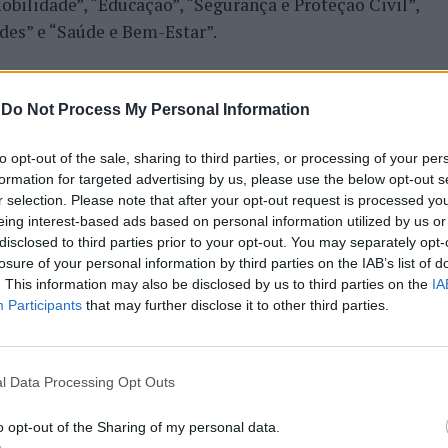
obilidade”, “Educação”, “Segurança e Proteção Civil”,
des” e “Saúde e Bem-Estar”.
da ao Município de Vagos, depois de, em 2021, ter sido
o projeto “Vagos +Comércio” na categoria “Economia”.
-
Do Not Process My Personal Information
to opt-out of the sale, sharing to third parties, or processing of your per
formation for targeted advertising by us, please use the below opt-out s
r selection. Please note that after your opt-out request is processed y
ON AWARDS GROUP
VAGOS
eing interest-based ads based on personal information utilized by us or
disclosed to third parties prior to your opt-out. You may separately opt-
PRÓXIMO
losure of your personal information by third parties on the IAB’s list of
do por
Construção da Ecovia do Litoral
. This information may also be disclosed by us to third parties on the
IA
l
Algarvio arranca no concelho de
Participants
that may further disclose it to other third parties.
Lagos
l Data Processing Opt Outs
E ESTAR INTERESSADO
o opt-out of the Sharing of my personal data.