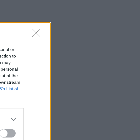
sonal or
ection to
ou may
 personal
out of the
 downstream
B’s List of