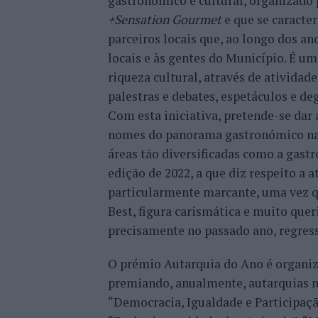
gastronómico e cultural, organizado 
+Sensation Gourmet
e que se caracter
parceiros locais que, ao longo dos a
locais e às gentes do Município. É u
riqueza cultural, através de ativida
palestras e debates, espetáculos e de
Com esta iniciativa, pretende-se dar
nomes do panorama gastronómico naci
áreas tão diversificadas como a gastro
edição de 2022, a que diz respeito a 
particularmente marcante, uma vez
Best, figura carismática e muito quer
precisamente no passado ano, regre
O prémio Autarquia do Ano é organi
premiando, anualmente, autarquias na
“Democracia, Igualdade e Participaçã