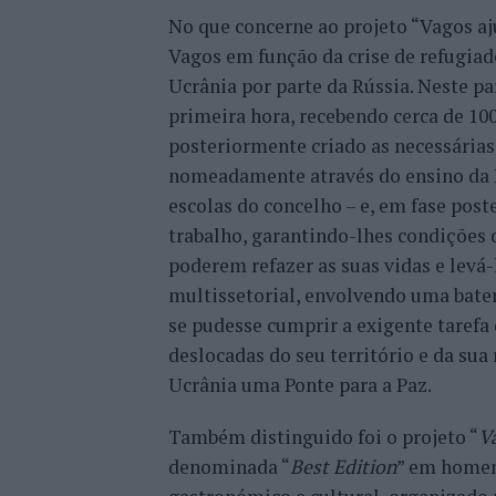
No que concerne ao projeto “Vagos aju
Vagos em função da crise de refugiad
Ucrânia por parte da Rússia. Neste par
primeira hora, recebendo cerca de 100
posteriormente criado as necessárias 
nomeadamente através do ensino da L
escolas do concelho – e, em fase pos
trabalho, garantindo-lhes condições 
poderem refazer as suas vidas e levá-
multissetorial, envolvendo uma bater
se pudesse cumprir a exigente tarefa
deslocadas do seu território e da sua 
Ucrânia uma Ponte para a Paz.
Também distinguido foi o projeto “
V
denominada “
Best Edition
” em homen