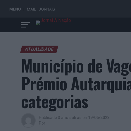
MENU
MAIL
JORNAIS
ATUALIDADE
Município de Vag
Prémio Autarqui
categorias
Publicado
3 anos atrás
on
19/05/2023
Por