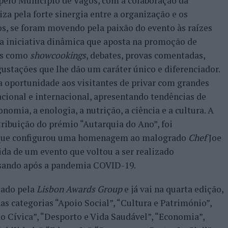
pelo Município de Vagos, com a colaboração da
iza pela forte sinergia entre a organização e os
nos, se foram movendo pela paixão do evento às raízes
ma iniciativa dinâmica que aposta na promoção de
des como
showcookings
, debates, provas comentadas,
gustações que lhe dão um caráter único e diferenciador.
 a oportunidade aos visitantes de privar com grandes
onal e internacional, apresentando tendências de
nomia, a enologia, a nutrição, a ciência e a cultura. A
atribuição do prémio “Autarquia do Ano”, foi
 que configurou uma homenagem ao malogrado
Chef
Joe
ida de um evento que voltou a ser realizado
ssando após a pandemia COVID-19.
zado pela
Lisbon Awards Group
e já vai na quarta edição,
s categorias “Apoio Social”, “Cultura e Património”,
o Cívica”, “Desporto e Vida Saudável”, “Economia”,