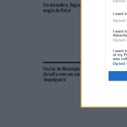
Opted 
Em dezembro, Vagos volta a sentir a
Vagos:
magia do Natal
Feira 
I want t
replet
Opted 
I want 
Advertis
Opted 
I want t
of my P
was col
Opted 
Festas do Município de Vagos estão
Vagos 
de volta com um cartaz
Moinho
‘empolgante’
e expe
a famí