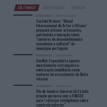
ÚLTIMAS
DESTAQUE
VIDEOS
ATUALIDADE
35 minutos atrás
Castelo Branco: “Bienal
Internacional de Artes e Ofícios”
promete afirmar artesanato,
património e inovação como
“motores de desenvolvimento
económico e cultural” do
município português
ATUALIDADE
18 horas atrás
Covilhã: Especialista aponta
investimento estrangeiro e
valorização imobiliária como
motores do crescimento da Beira
Interior
ATUALIDADE
18 horas atrás
Rio de Janeiro: Governo do Estado
propõe parceria com a FUNCEX
para “reforçar inteligência sobre
comércio exterior”