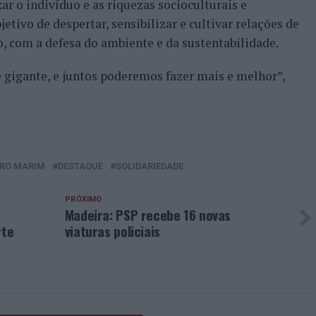
r o indivíduo e as riquezas socioculturais e
ivo de despertar, sensibilizar e cultivar relações de
 com a defesa do ambiente e da sustentabilidade.
é gigante, e juntos poderemos fazer mais e melhor”,
RO MARIM
DESTAQUE
SOLIDARIEDADE
PRÓXIMO
Madeira: PSP recebe 16 novas
rte
viaturas policiais