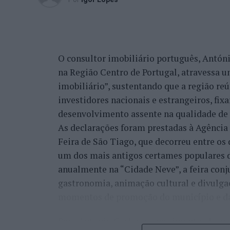
O consultor imobiliário português, António
na Região Centro de Portugal, atravessa 
imobiliário”, sustentando que a região re
investidores nacionais e estrangeiros, fi
desenvolvimento assente na qualidade de v
As declarações foram prestadas à Agênci
Feira de São Tiago, que decorreu entre os 
um dos mais antigos certames populares d
anualmente na “Cidade Neve”, a feira conj
gastronomia, animação cultural e divulga
momentos de promoção do município e da 
Para António Carlos, o crescimento alcan