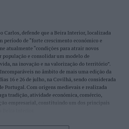
 Carlos, defende que a Beira Interior, localizada
um período de “forte crescimento económico e
úne atualmente “condições para atrair novos
xar população e consolidar um modelo de
ida, na inovação e na valorização do território”.
a Incomparáveis no âmbito de mais uma edição da
dias 16 e 26 de julho, na Covilhã, sendo considerada
e Portugal. Com origens medievais e realizada
uga tradição, atividade económica, comércio,
ção empresarial, constituindo um dos principais
Beira Interior.
çado ao longo dos últimos anos representa o