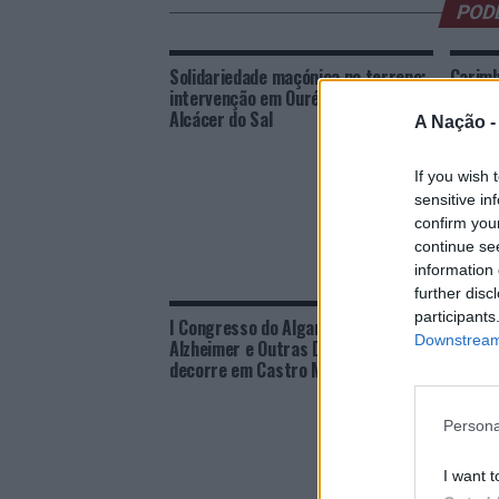
POD
Solidariedade maçónica no terreno:
Carimb
intervenção em Ourém, Leiria e
aniver
Alcácer do Sal
aprese
A Nação 
If you wish 
sensitive in
confirm you
continue se
information 
further disc
participants
I Congresso do Algarve de
Banda 
Downstream 
Alzheimer e Outras Demências
surpre
decorre em Castro Marim
Castro
Persona
I want t