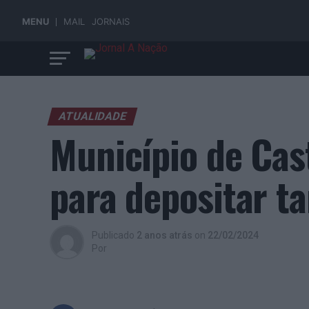
MENU
MAIL
JORNAIS
ATUALIDADE
Município de Cas
para depositar t
Publicado
2 anos atrás
on
22/02/2024
Por