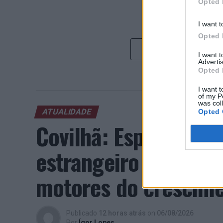
Opted 
I want t
Opted 
I want 
Advertis
Opted 
I want t
of my P
was col
ATUALIDADE
Opted 
Covilhã: Especialist
estrangeiro e valori
motores do crescimen
Publicado
12 horas atrás
on
06/08/2026
Por
Ígor Lopes