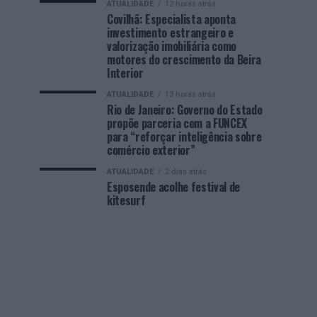
ATUALIDADE
12 horas atrás
Covilhã: Especialista aponta
investimento estrangeiro e
valorização imobiliária como
motores do crescimento da Beira
Interior
ATUALIDADE
13 horas atrás
Rio de Janeiro: Governo do Estado
propõe parceria com a FUNCEX
para “reforçar inteligência sobre
comércio exterior”
ATUALIDADE
2 dias atrás
Esposende acolhe festival de
kitesurf