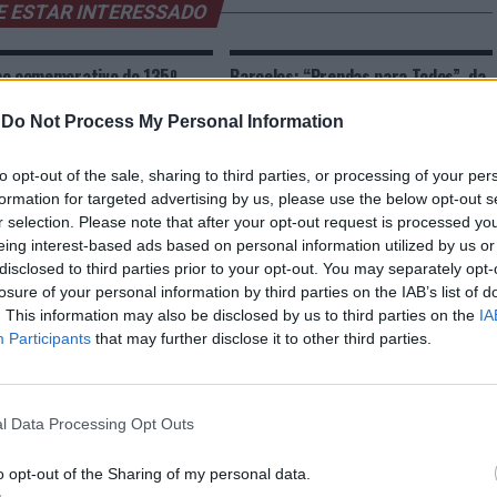
E ESTAR INTERESSADO
o comemorativo do 135º
Barcelos: “Prendas para Todos”, da
sário dos Bombeiros
Intensify World, com mais de mil
ntado em Castro Marim
crianças já apoiadas
-
Do Not Process My Personal Information
to opt-out of the sale, sharing to third parties, or processing of your per
formation for targeted advertising by us, please use the below opt-out s
r selection. Please note that after your opt-out request is processed y
eing interest-based ads based on personal information utilized by us or
disclosed to third parties prior to your opt-out. You may separately opt-
losure of your personal information by third parties on the IAB’s list of
. This information may also be disclosed by us to third parties on the
IA
Musical Castromarinense
Castro Marim: Professor de artes
Participants
that may further disclose it to other third parties.
ende banhistas das praias de
colabora com Município e grafita
 Marim com flash mobs
interior da escola de Altura
l Data Processing Opt Outs
o opt-out of the Sharing of my personal data.