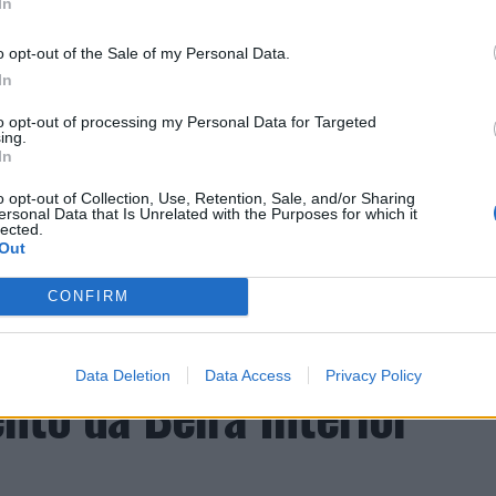
In
o opt-out of the Sale of my Personal Data.
In
CLIQUE PARA COMENTAR
to opt-out of processing my Personal Data for Targeted
ing.
In
o opt-out of Collection, Use, Retention, Sale, and/or Sharing
ersonal Data that Is Unrelated with the Purposes for which it
lected.
Out
a aponta investimento
CONFIRM
zação imobiliária como
Data Deletion
Data Access
Privacy Policy
to da Beira Interior