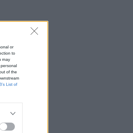
sonal or
ection to
ou may
 personal
out of the
 downstream
B’s List of