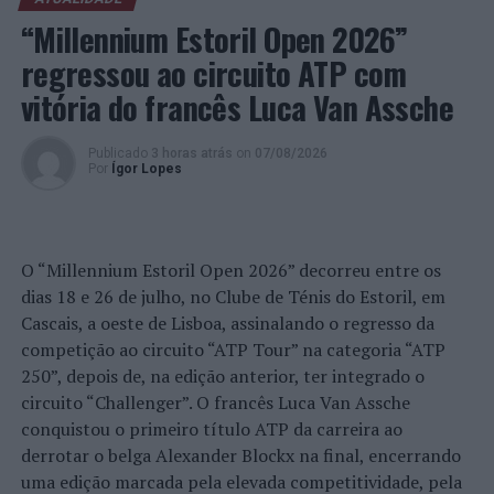
nomeadamente a Autarquia, devem ter na promoção e
“Millennium Estoril Open 2026”
desenvolvimento deste ativo da cidade e lança o repto
regressou ao circuito ATP com
aos ceramistas: “venham de vós iniciativas, contem que
vitória do francês Luca Van Assche
nós acompanharemos, para fazermos a nossa cerâmica
chegar cada vez mais longe”.
Publicado
3 horas atrás
on
07/08/2026
Por
Ígor Lopes
Neste dia, foi também inaugurada uma exposição das
fotografias que ilustram o “Roteiro” e que está patente
no
hall
do CCC.
O “Millennium Estoril Open 2026” decorreu entre os
dias 18 e 26 de julho, no Clube de Ténis do Estoril, em
Exposição
Cascais, a oeste de Lisboa, assinalando o regresso da
(Foto:
competição ao circuito “ATP Tour” na categoria “ATP
CMCR)
250”, depois de, na edição anterior, ter integrado o
O “Roteiro dos Ceramistas” pode ser adquirido no
circuito “Challenger”. O francês Luca Van Assche
Espaço Turismo pelo valor simbólico de 5 euros. Fotos:
conquistou o primeiro título ATP da carreira ao
CMCR.
derrotar o belga Alexander Blockx na final, encerrando
uma edição marcada pela elevada competitividade, pela
TÓPICOS RELACIONADOS:
APRESENTAÇÃO DE LIVRO