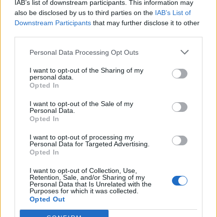
português
IAB’s list of downstream participants. This information may
Alejandro Tabilo e pelo belga Alexander Blockx.
also be disclosed by us to third parties on the
IAB’s List of
Um dos momentos mais aguardados da semana foi
Downstream Participants
that may further disclose it to other
Publicado
10 horas atrás
on
07/08/2026
também o regresso do suíço Stan Wawrinka ao Estoril,
third parties.
Por
Ígor Lopes
integrado na digressão de despedida do antigo vencedor
de três torneios do Grand Slam.
Personal Data Processing Opt Outs
I want to opt-out of the Sharing of my
A edição de 2026 ficou igualmente marcada pela maior
A cidade de Castelo Branco, na região Centro de
personal data.
representação portuguesa de sempre num torneio ATP
Opted In
Portugal, acolhe, nos dias 4 e 5 de setembro, no Centro
realizado em território nacional. Nuno Borges, Jaime
de Cultura Contemporânea de Castelo Branco (CCCCB),
I want to opt-out of the Sale of my
Faria, Henrique Rocha, Frederico Ferreira Silva, Tiago
a primeira edição da “Bienal Internacional de Artes e
Personal Data.
Opted In
Pereira e Tiago Torres integraram o quadro principal,
Ofícios”, iniciativa organizada pela Câmara Municipal de
beneficiando, de igual modo, da reorganização dos wild
Castelo Branco, através da Divisão de Museus e Cultura,
I want to opt-out of processing my
cards após as entradas diretas de alguns jogadores.
Personal Data for Targeted Advertising.
e integrada na programação do “Festival Sabores de
Opted In
Perdição”, que decorrerá entre 3 e 6 de setembro.
Entre os portugueses, Tiago Torres e Jaime Faria
I want to opt-out of Collection, Use,
protagonizaram as melhores campanhas da edição,
Retention, Sale, and/or Sharing of my
A Bienal nasce na sequência da inclusão de Castelo
Personal Data that Is Unrelated with the
ambos alcançando os quartos de final. Torres assinou
Branco na “Rede de Cidades Criativas da UNESCO”,
Purposes for which it was collected.
um dos resultados mais marcantes do torneio ao
Opted Out
distinção atribuída em 31 de outubro de 2023, na
eliminar o chileno Alejandro Tabilo, terceiro cabeça de
categoria “Artesanato e Artes Populares”,