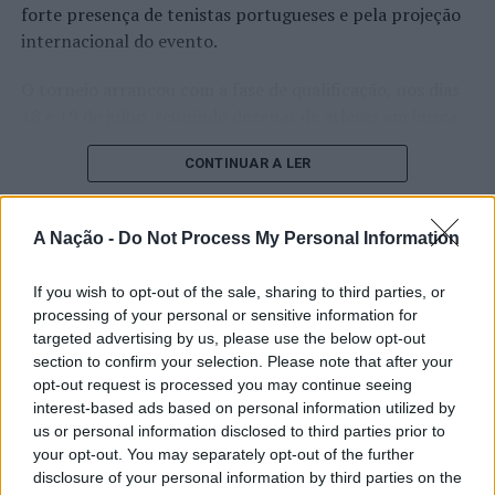
forte presença de tenistas portugueses e pela projeção
CARLOS BARROSO
CASTELO BRANCO
CERÂMICA
internacional do evento.
CONCEIÇÃO HENRIQUES
DESTAQUE
EXPOSIÇÃO
FOTOGRAFIA
ISABEL CASTANHEIRA
LITERATURA
VÍTOR MARQUES
O torneio arrancou com a fase de qualificação, nos dias
18 e 19 de julho, reunindo dezenas de atletas em busca
PRÓXIMO
Sintra promove a escrita musical com Writing Camp
de um lugar no quadro principal. A cerimónia de
CONTINUAR A LER
abertura contou com a presença do presidente da
NÃO PERCA
Castelo Branco: Operações de Fiscalização do Comando
Câmara Municipal de Cascais, Nuno Piteira Lopes,
Distrital da PSP
acompanhado pelo executivo municipal, assinalando o
A Nação -
Do Not Process My Personal Information
início de uma competição que voltou a colocar o
ATUALIDADE
concelho no centro do calendário internacional do
Castelo Branco: “Bienal
If you wish to opt-out of the sale, sharing to third parties, or
ténis.
processing of your personal or sensitive information for
Internacional de Artes e Ofícios”
targeted advertising by us, please use the below opt-out
Apesar das desistências de última hora de jogadores
promete afirmar artesanato,
section to confirm your selection. Please note that after your
como Casper Ruud (Noruega), Alejandro Davidovich
opt-out request is processed you may continue seeing
património e inovação como
Fokina (Espanha) e Matteo Arnaldi (Itália), a prova
interest-based ads based on personal information utilized by
“motores de desenvolvimento
apresentou um quadro competitivo de elevado nível,
us or personal information disclosed to third parties prior to
liderado pelo russo Andrey Rublev, primeiro cabeça de
your opt-out. You may separately opt-out of the further
económico e cultural” do município
disclosure of your personal information by third parties on the
série, pelo italiano Luciano Darderi, pelo chileno