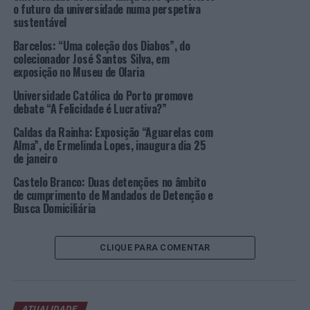
o futuro da universidade numa perspetiva
Entre o longo trabalho de pesquisa e a produção do
sustentável
Roteiro, a pandemia não permitiu que a obra fosse
Barcelos: “Uma coleção dos Diabos”, do
lançada mais cedo. Mas, finalmente, todos podem
colecionador José Santos Silva, em
conhecer este trabalho, “feito com amor, e que dá nota
exposição no Museu de Olaria
dos criadores desta arte, nascida das mãos do povo e que
Universidade Católica do Porto promove
torna a cidade um centro cerâmico dos mais conhecidos
debate “A Felicidade é Lucrativa?”
e produtivos”, remata.
Caldas da Rainha: Exposição “Aguarelas com
Alma”, de Ermelinda Lopes, inaugura dia 25
Para o presidente da Autarquia, Vítor Marques, “o
de janeiro
‘Roteiro dos Ceramistas’ é um reconhecimento da
cerâmica que temos nas Caldas, que tem escala,
Castelo Branco: Duas detenções no âmbito
de cumprimento de Mandados de Detenção e
conhecimento e qualidade”.
Busca Domiciliária
Segundo o autarca, além das termas e do comércio,
também somos “com pleno direito, uma cidade
CLIQUE PARA COMENTAR
cerâmica, pela história que temos, pelo presente, e pelo
futuro”.
Vítor Marques reconhece o papel que as instituições,
ATUALIDADE