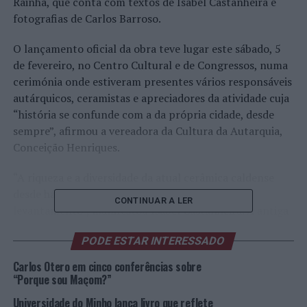
Rainha, que conta com textos de Isabel Castanheira e
fotografias de Carlos Barroso.
O lançamento oficial da obra teve lugar este sábado, 5
de fevereiro, no Centro Cultural e de Congressos, numa
cerimónia onde estiveram presentes vários responsáveis
autárquicos, ceramistas e apreciadores da atividade cuja
“história se confunde com a da própria cidade, desde
sempre”, afirmou a vereadora da Cultura da Autarquia,
Conceição Henriques.
“A riqueza e a diversidade da atual cerâmica caldense
desde há muito que era merecedora de um
CONTINUAR A LER
levantamento”, manifestou Isabel Castanheira. A antiga
livreira, e uma confessa apaixonada pela herança da
PODE ESTAR INTERESSADO
cerâmica artística caldense, contou que demoraram
cerca de um ano a recolher todas as informações, “num
Carlos Otero em cinco conferências sobre
trabalho quase ‘detetivesco’, de procura e busca
“Porque sou Maçom?”
sistemática”.
Universidade do Minho lança livro que reflete