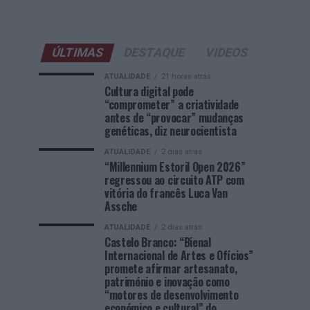
ÚLTIMAS
DESTAQUE
VIDEOS
ATUALIDADE
21 horas atrás
Cultura digital pode
“comprometer” a criatividade
antes de “provocar” mudanças
genéticas, diz neurocientista
ATUALIDADE
2 dias atrás
“Millennium Estoril Open 2026”
regressou ao circuito ATP com
vitória do francês Luca Van
Assche
ATUALIDADE
2 dias atrás
Castelo Branco: “Bienal
Internacional de Artes e Ofícios”
promete afirmar artesanato,
património e inovação como
“motores de desenvolvimento
económico e cultural” do