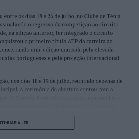
entre os dias 18 e 26 de julho, no Clube de Ténis
 assinalando o regresso da competição ao circuito
e, na edição anterior, ter integrado o circuito
onquistou o primeiro título ATP da carreira ao
l, encerrando uma edição marcada pela elevada
enistas portugueses e pela projeção internacional
ção, nos dias 18 e 19 de julho, reunindo dezenas de
incipal. A cerimónia de abertura contou com a
pal de Cascais, Nuno Piteira Lopes, acompanhado
nício de uma competição que voltou a colocar o
onal do ténis.
TINUAR A LER
e jogadores como Casper Ruud (Noruega), Alejandro
ldi (Itália), a prova apresentou um quadro