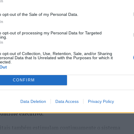
In
o opt-out of the Sale of my Personal Data.
In
to opt-out of processing my Personal Data for Targeted
ing.
In
o de Abreu Agrela Rodrigues, a cultura digital
o opt-out of Collection, Use, Retention, Sale, and/or Sharing
ersonal Data that Is Unrelated with the Purposes for which it
ivas que favoreceram a evolução humana, como a
lected.
 Essa redução pode ocorrer antes que qualquer
Out
CONFIRM
humano evoluiu em um ambiente de escassez de
s constantes, excesso de informações e mudanças
Data Deletion
Data Access
Privacy Policy
erença impõe uma carga elevada ao córtex pré-
controle executivo.
gitais também estimulam continuamente o sistema