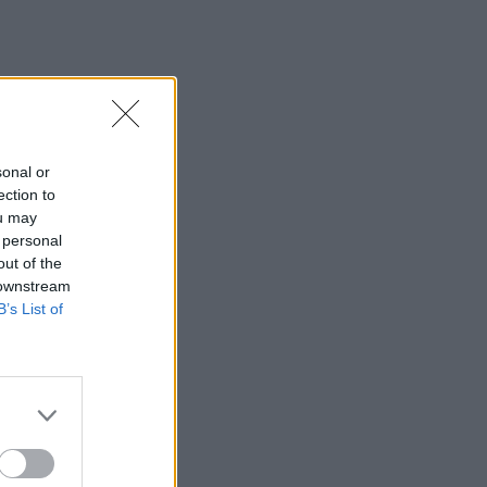
sonal or
ection to
ou may
 personal
out of the
 downstream
B’s List of