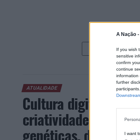
A Nação 
If you wish 
sensitive in
confirm you
continue se
information 
further disc
ATUALIDADE
participants
Cultura digital pod
Downstream 
criatividade antes 
Persona
genéticas, diz neuroc
I want t