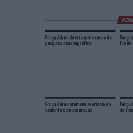
POD
Força Aérea deteta navio russo de
Força 
pesquisa oceanográfica
Dia de
Força Aérea promove exercício de
Força 
acidente com aeronaves
ao fina