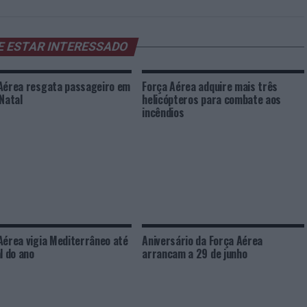
E ESTAR INTERESSADO
Aérea resgata passageiro em
Força Aérea adquire mais três
 Natal
helicópteros para combate aos
incêndios
Aérea vigia Mediterrâneo até
Aniversário da Força Aérea
l do ano
arrancam a 29 de junho