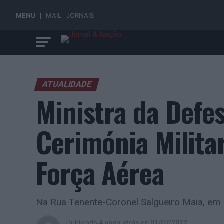
MENU
MAIL
JORNAIS
ATUALIDADE
Ministra da Defe
Cerimónia Milita
Força Aérea
Na Rua Tenente-Coronel Salgueiro Maia, em 
Publicado
4 anos atrás
on
01/07/2022