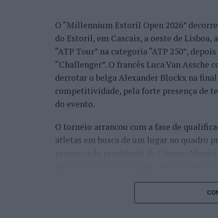
O “Millennium Estoril Open 2026” decorreu 
do Estoril, em Cascais, a oeste de Lisboa,
“ATP Tour” na categoria “ATP 250”, depois d
“Challenger”. O francês Luca Van Assche c
derrotar o belga Alexander Blockx na fina
competitividade, pela forte presença de t
do evento.
O torneio arrancou com a fase de qualifica
atletas em busca de um lugar no quadro pr
presença do presidente da Câmara Munici
pelo executivo municipal, assinalando o i
concelho no centro do calendário internaci
CON
Apesar das desistências de última hora d
Davidovich Fokina (Espanha) e Matteo Arna