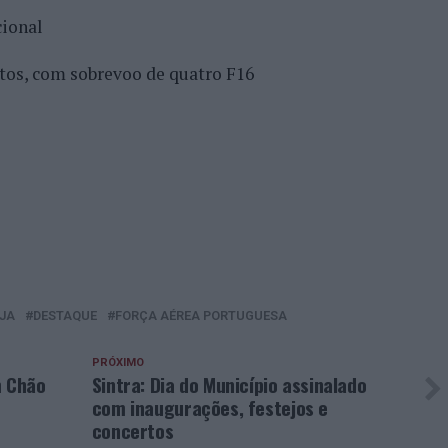
cional
os, com sobrevoo de quatro F16
JA
DESTAQUE
FORÇA AÉREA PORTUGUESA
PRÓXIMO
m Chão
Sintra: Dia do Município assinalado
com inaugurações, festejos e
concertos