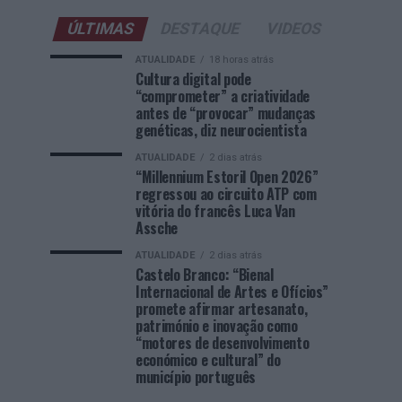
ÚLTIMAS
DESTAQUE
VIDEOS
ATUALIDADE
18 horas atrás
Cultura digital pode
“comprometer” a criatividade
antes de “provocar” mudanças
genéticas, diz neurocientista
ATUALIDADE
2 dias atrás
“Millennium Estoril Open 2026”
regressou ao circuito ATP com
vitória do francês Luca Van
Assche
ATUALIDADE
2 dias atrás
Castelo Branco: “Bienal
Internacional de Artes e Ofícios”
promete afirmar artesanato,
património e inovação como
“motores de desenvolvimento
económico e cultural” do
município português