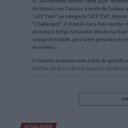
O “Millennium Estoril Open 2026” decorreu 
do Estoril, em Cascais, a oeste de Lisboa,
“ATP Tour” na categoria “ATP 250”, depois d
“Challenger”. O francês Luca Van Assche c
derrotar o belga Alexander Blockx na fina
competitividade, pela forte presença de t
do evento.
O torneio arrancou com a fase de qualifica
atletas em busca de um lugar no quadro pr
presença do presidente da Câmara Munici
pelo executivo municipal, assinalando o i
concelho no centro do calendário internaci
CON
Apesar das desistências de última hora d
Davidovich Fokina (Espanha) e Matteo Arna
competitivo de elevado nível, liderado pel
ATUALIDADE
pelo italiano Luciano Darderi, pelo chilen