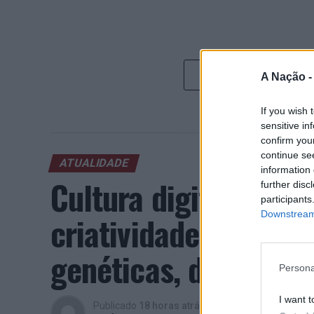
A Nação 
If you wish 
sensitive in
confirm you
continue se
ATUALIDADE
information 
Cultura digital pod
further disc
participants
Downstream 
criatividade antes 
genéticas, diz neuroc
Persona
I want t
Publicado
18 horas atrás
on
08/08/2026