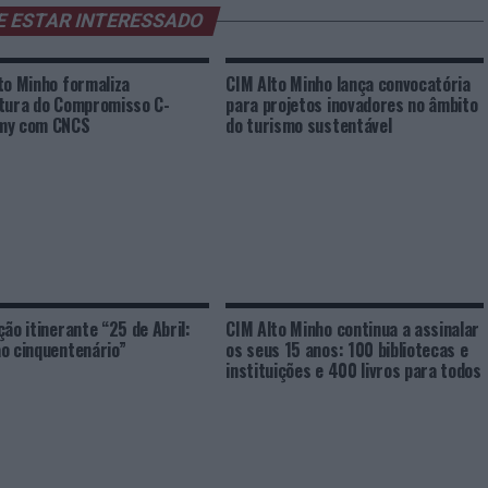
E ESTAR INTERESSADO
to Minho formaliza
CIM Alto Minho lança convocatória
tura do Compromisso C-
para projetos inovadores no âmbito
my com CNCS
do turismo sustentável
ção itinerante “25 de Abril:
CIM Alto Minho continua a assinalar
o cinquentenário”
os seus 15 anos: 100 bibliotecas e
instituições e 400 livros para todos