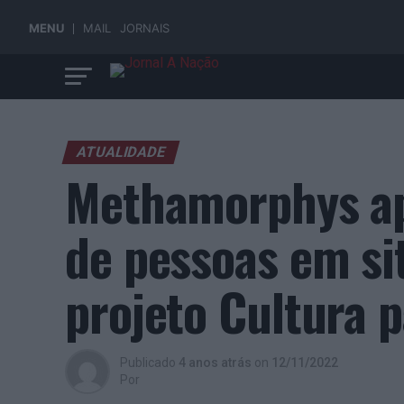
MENU
MAIL
JORNAIS
ATUALIDADE
Methamorphys apo
de pessoas em si
projeto Cultura 
Publicado
4 anos atrás
on
12/11/2022
Por