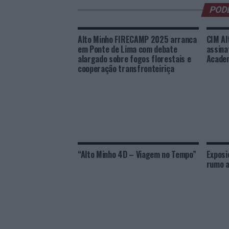
POD
Alto Minho FIRECAMP 2025 arranca
CIM Al
em Ponte de Lima com debate
assina
alargado sobre fogos florestais e
Acade
cooperação transfronteiriça
“Alto Minho 4D – Viagem no Tempo”
Exposi
rumo a