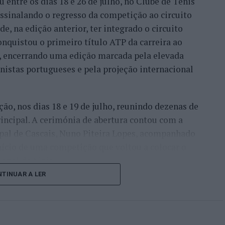
entre os dias 18 e 26 de julho, no Clube de Ténis
 assinalando o regresso da competição ao circuito
e, na edição anterior, ter integrado o circuito
onquistou o primeiro título ATP da carreira ao
l, encerrando uma edição marcada pela elevada
enistas portugueses e pela projeção internacional
ção, nos dias 18 e 19 de julho, reunindo dezenas de
incipal. A cerimónia de abertura contou com a
pal de Cascais, Nuno Piteira Lopes, acompanhado
nício de uma competição que voltou a colocar o
onal do ténis.
TINUAR A LER
e jogadores como Casper Ruud (Noruega), Alejandro
ldi (Itália), a prova apresentou um quadro
o russo Andrey Rublev, primeiro cabeça de série,
o Alejandro Tabilo e pelo belga Alexander Blockx.