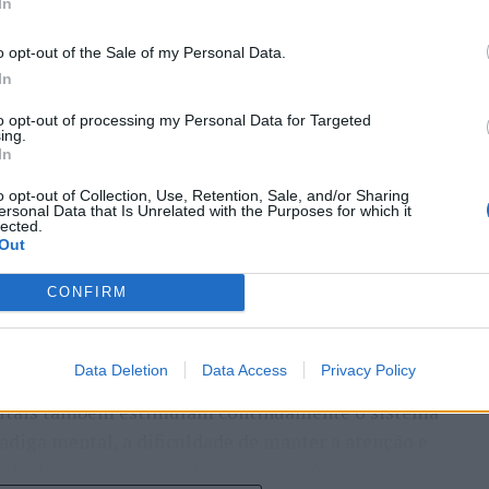
In
o opt-out of the Sale of my Personal Data.
In
to opt-out of processing my Personal Data for Targeted
o de Abreu Agrela Rodrigues, a cultura digital
ing.
In
ivas que favoreceram a evolução humana, como a
 Essa redução pode ocorrer antes que qualquer
o opt-out of Collection, Use, Retention, Sale, and/or Sharing
ersonal Data that Is Unrelated with the Purposes for which it
lected.
Out
humano evoluiu em um ambiente de escassez de
CONFIRM
s constantes, excesso de informações e mudanças
erença impõe uma carga elevada ao córtex pré-
controle executivo.
Data Deletion
Data Access
Privacy Policy
gitais também estimulam continuamente o sistema
adiga mental, a dificuldade de manter a atenção e
inacabadas permanecem ativas na memória e