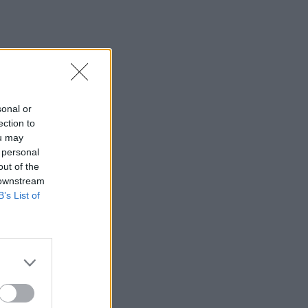
sonal or
ection to
ou may
 personal
out of the
 downstream
B’s List of