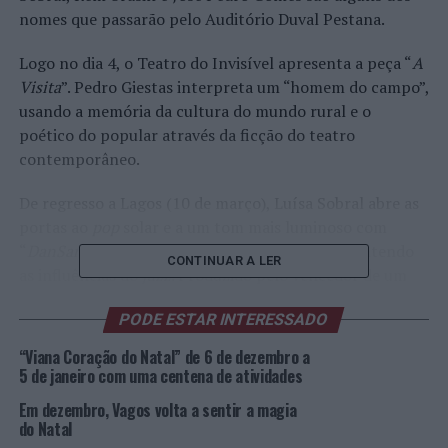
nomes que passarão pelo Auditório Duval Pestana.
Logo no dia 4, o Teatro do Invisível apresenta a peça “
A
Visita
”. Pedro Giestas interpreta um “homem do campo”,
usando a memória da cultura do mundo rural e o
poético do popular através da ficção do teatro
contemporâneo.
De regresso a Lagos (10 de março), Luísa Sobral abre as
portas ao
pop
solar e a um tom mais luminoso com
“
DanSando
”, o seu sexto álbum de originais, mantendo
CONTINUAR A LER
as influências do
jazz
. Produzido pelo vencedor de um
Grammy
Latino, Tó Brandileone, o disco foi gravado
PODE ESTAR INTERESSADO
entre Lisboa e São Paulo.
“Viana Coração do Natal” de 6 de dezembro a
Habituado a dar música por todo o concelho, o ciclo de
5 de janeiro com uma centena de atividades
concertos
Sons ao Crepúsculo
(associação Impacto
Em dezembro, Vagos volta a sentir a magia
Ímpar) vai presentear, em março, com dois espetáculos
do Natal
– “
Piano a 4 mãos
”, com Ana Tejado e Irina Mamrici (11