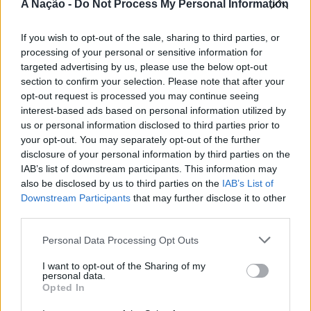
A Nação -
Do Not Process My Personal Information
Centro Cultural de Lagos ou através da
Ticketline
.
CONTINUAR A LER
A iniciativa pretende aproximar a prática dos desportos
If you wish to opt-out of the sale, sharing to third parties, or
de vento das comunidades costeiras, promovendo o
TÓPICOS RELACIONADOS:
DESTAQUE
LAGOS
processing of your personal or sensitive information for
território através do mar e das suas condições naturais.
PROGRAMAÇÃO
targeted advertising by us, please use the below opt-out
ATUALIDADE
Nas palavras de Pedro Mota, De todas as etapas do
section to confirm your selection. Please note that after your
PRÓXIMO
Cinco projetos de Cascais finalistas
Nortada Ocean Rides, este evento é o que mais precisa
Braga: Detenção pela prática de roubos
opt-out request is processed you may continue seeing
da “nortada” como apoio, porque sem vento não há
em iniciativa europeia
interest-based ads based on personal information utilized by
NÃO PERCA
kitesurf.
us or personal information disclosed to third parties prior to
Anadia: Município apoia Moita Rugby Clube da Bairrada
your opt-out. You may separately opt-out of the further
e Núcleo Karaté de Sangalhos
Publicado
1 dia atrás
on
05/08/2026
A presença da Nortada vai mais uma vez, alem da
disclosure of your personal information by third parties on the
Por
Ígor Lopes
competição. O que queremos é fazer parte deste
IAB’s list of downstream participants. This information may
also be disclosed by us to third parties on the
IAB’s List of
movimento que promove o encontro entre atletas,
Downstream Participants
that may further disclose it to other
visitantes e a comunidade local. Que a marca Nortada
third parties.
Vencedores serão anunciados no “Innovation in Politics
esteja presente de uma forma natural e quase obvia,
Awards,” a 30 de outubro de 2026, no Centro de
valorizando o património natural e a relação de
Personal Data Processing Opt Outs
Congressos do Estoril.
Esposende com o vento e o mar, refere o CEO da
I want to opt-out of the Sharing of my
Nortada.
personal data.
Participação cívica, Juventude, Educação, Emprego e
Opted In
Inclusão de pessoas com deficiência. Estas são as áreas
Para o Presidente da Câmara Municipal de Esposende,