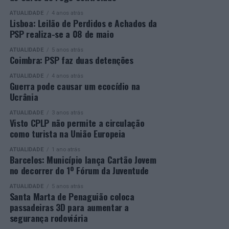
ATUALIDADE
4 anos atrás
Mais informações em:
Durante a cerimónia foi ainda reconhecido o trabalho
Lisboa: Leilão de Perdidos e Achados da
https://awards.innovationinpolitics.eu/
desenvolvido por toda a equipa de formadores e
PSP realiza-se a 08 de maio
colaboradores da ETG, cujo empenho foi determinante
ATUALIDADE
5 anos atrás
para o sucesso desta edição do Curso EFA.
Coimbra: PSP faz duas detenções
ATUALIDADE
4 anos atrás
A Escola de Tecnologia e Gestão de Barcelos continua a
Guerra pode causar um ecocídio na
afirmar-se como uma referência na formação
Ucrânia
profissional e na qualificação de adultos, contribuindo
ATUALIDADE
3 anos atrás
para o desenvolvimento de competências, o aumento da
Visto CPLP não permite a circulação
empregabilidade e a valorização do capital humano do
como turista na União Europeia
concelho e da região.
ATUALIDADE
1 ano atrás
Barcelos: Município lança Cartão Jovem
A Empresa Municipal de Educação e Cultura de Barcelos
no decorrer do 1º Fórum da Juventude
felicita todos os diplomados por esta importante
conquista, desejando-lhes os maiores sucessos pessoais,
ATUALIDADE
5 anos atrás
Santa Marta de Penaguião coloca
profissionais e académicos, convicta de que este diploma
passadeiras 3D para aumentar a
representa o início de novas oportunidades e novos
segurança rodoviária
desafios.