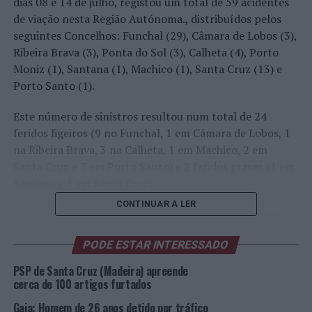
dias 08 e 14 de julho, registou um total de 59 acidentes
de viação nesta Região Autónoma., distribuídos pelos
seguintes Concelhos: Funchal (29), Câmara de Lobos (3),
Ribeira Brava (3), Ponta do Sol (3), Calheta (4), Porto
Moniz (1), Santana (1), Machico (1), Santa Cruz (13) e
Porto Santo (1).
Este número de sinistros resultou num total de 24
feridos ligeiros (9 no Funchal, 1 em Câmara de Lobos, 1
na Ribeira Brava, 3 na Calheta, 1 em Machico, 2 em
Santa Cruz e 7 em Porto Santo) e 2 feridos graves (1 em
Santana e 1 em Santa Cruz).
CONTINUAR A LER
As tipologias dos referidos acidentes de viação foram as
seguintes: Colisão (42), despiste (15), atropelamento (2).
PODE ESTAR INTERESSADO
“O combate à sinistralidade rodoviária continua a ser
PSP de Santa Cruz (Madeira) apreende
uma das grandes prioridades da PSP, o qual é efetivado
cerca de 100 artigos furtados
através de um incremento da visibilidade policial,
Gaia: Homem de 26 anos detido por tráfico
eminentemente preventiva, e de várias ações locais, de