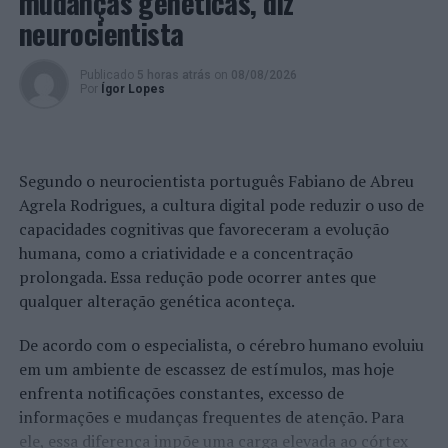
mudanças genéticas, diz
detenção por desobediência em São Vicente (condução
neurocientista
com o título de condução apreendido).
Foto: DR.
Publicado
5 horas atrás
on
08/08/2026
Por
Ígor Lopes
TÓPICOS RELACIONADOS:
CRIMINALIDADE
DESTAQUE
MADEIRA
PSP
SEGURANÇA RODOVIÁRIA
SINISTRALIDADE
Segundo o neurocientista português Fabiano de Abreu
PRÓXIMO
Porto Moniz: PSP faz detenções por tráfico e cultivo de
Agrela Rodrigues, a cultura digital pode reduzir o uso de
estupefacientes
capacidades cognitivas que favoreceram a evolução
humana, como a criatividade e a concentração
NÃO PERCA
Anadia: Propostas de delimitação de áreas de
prolongada. Essa redução pode ocorrer antes que
reabilitação urbana em consulta pública
qualquer alteração genética aconteça.
De acordo com o especialista, o cérebro humano evoluiu
em um ambiente de escassez de estímulos, mas hoje
enfrenta notificações constantes, excesso de
informações e mudanças frequentes de atenção. Para
ele, essa diferença impõe uma carga elevada ao córtex