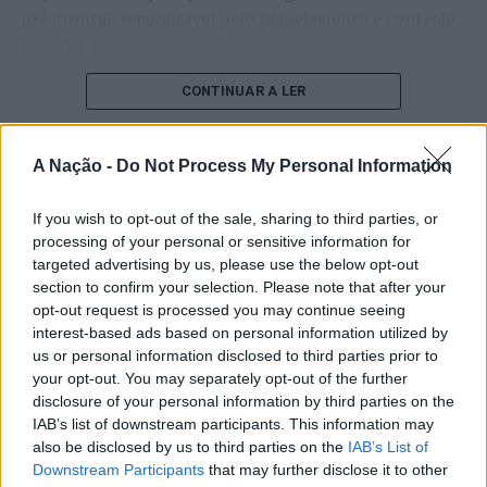
pré-frontal, responsável pelo planejamento e controle
executivo.
O pesquisador afirma que plataformas digitais também
CONTINUAR A LER
estimulam continuamente o sistema de recompensa do
cérebro, favorecendo a fadiga mental, a dificuldade de
A Nação -
Do Not Process My Personal Information
manter a atenção e a procrastinação. Na sua visão,
ATUALIDADE
tarefas inacabadas permanecem ativas na memória e
“Millennium Estoril Open 2026”
If you wish to opt-out of the sale, sharing to third parties, or
aumentam a sensação de sobrecarga, enquanto o stress
processing of your personal or sensitive information for
prolongado pode elevar os níveis de cortisol e
regressou ao circuito ATP com
targeted advertising by us, please use the below opt-out
prejudicar o desempenho cognitivo.
vitória do francês Luca Van Assche
section to confirm your selection. Please note that after your
opt-out request is processed you may continue seeing
Fabiano de Abreu Agrela Rodrigues ressalta que não há
interest-based ads based on personal information utilized by
Publicado
1 dia atrás
on
07/08/2026
evidências de que o ambiente digital provoque mudanças
us or personal information disclosed to third parties prior to
Por
Ígor Lopes
genéticas na espécie humana. A adaptação observada,
your opt-out. You may separately opt-out of the further
afirma, ocorre por meio da neuroplasticidade, processo
disclosure of your personal information by third parties on the
pelo qual os circuitos neurais se reorganizam em
IAB’s list of downstream participants. This information may
also be disclosed by us to third parties on the
IAB’s List of
resposta às experiências.
O “Millennium Estoril Open 2026” decorreu entre os
Downstream Participants
that may further disclose it to other
dias 18 e 26 de julho, no Clube de Ténis do Estoril, em