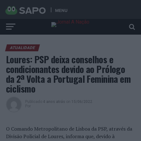
MENU
ATUALIDADE
Loures: PSP deixa conselhos e
condicionantes devido ao Prólogo
da 2ª Volta a Portugal Feminina em
ciclismo
Publicado
4 anos atrás
on
15/06/2022
Por
O Comando Metropolitano de Lisboa da PSP, através da
Divisão Policial de Loures, informa que, devido à