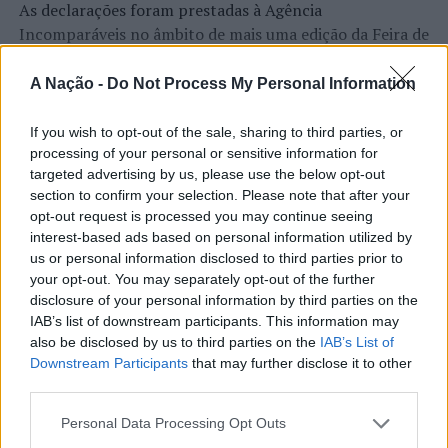
As declarações foram prestadas à Agência
NÃO PERCA
Incomparáveis no âmbito de mais uma edição da Feira de
Coletivo artístico internacional URGE encerra Festival
São Tiago, que decorreu entre os dias 16 e 26 de julho,
TRÊSPÊ’ em Braga
na Covilhã, sendo considerada um dos mais antigos
A Nação -
Do Not Process My Personal Information
certames populares de Portugal. Com origens medievais
e realizada anualmente na “Cidade Neve”, a feira conjuga
If you wish to opt-out of the sale, sharing to third parties, or
CONTINUAR A LER
tradição, atividade económica, comércio, gastronomia,
processing of your personal or sensitive information for
targeted advertising by us, please use the below opt-out
animação cultural e divulgação empresarial,
section to confirm your selection. Please note that after your
constituindo um dos principais momentos de promoção
opt-out request is processed you may continue seeing
do município e da Beira Interior.
ATUALIDADE
interest-based ads based on personal information utilized by
Rio de Janeiro: Governo do Estado
us or personal information disclosed to third parties prior to
Para António Carlos, o crescimento alcançado ao longo
your opt-out. You may separately opt-out of the further
propõe parceria com a FUNCEX para
dos últimos anos representa o cumprimento dos
disclosure of your personal information by third parties on the
objetivos que traçou quando iniciou o seu percurso no
“reforçar inteligência sobre
IAB’s list of downstream participants. This information may
setor imobiliário. O empresário considera que o
also be disclosed by us to third parties on the
IAB’s List of
comércio exterior”
Downstream Participants
that may further disclose it to other
reconhecimento conquistado resulta da proximidade
third parties.
com a comunidade e da capacidade de apoiar não apenas
Publicado
16 horas atrás
on
06/08/2026
compradores e vendedores, mas também iniciativas
Por
Ígor Lopes
Personal Data Processing Opt Outs
locais e projetos de desenvolvimento regional. Segundo