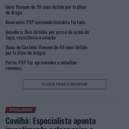
18h30 do dia 16 de junho, não deve parqueá-la nas
Gaia: Homem de 26 anos detido por tráfico
artérias integradas no percurso, nem nas áreas
de droga
diretamente adjacentes;
Amarante: PSP apreende bicicleta furtada
. Assista à prova nos locais indicados, afastados da
Amadora: Dois detidos por posse de arma de
berma e sem interferir com a circulação da caravana;
fogo, resistência e coação
. A circulação nas vias indicadas é estritamente proibida,
Viana do Castelo: Homem de 49 anos detido
por tráfico de drogas
independentemente do motivo (mesmo operações
logísticas como abastecimento de estabelecimentos,
Porto: PSP faz apreensões a cidadãos
entrega de encomendas, etc);
romenos
. Acate com total disponibilidade as ordens dos polícias,
CLIQUE PARA COMENTAR
seja um facilitador da ação policial e não comprometa a
sua segurança, a dos outros cidadãos e a prova
desportiva;
ATUALIDADE
. Se estacionar na via pública, garanta que deixou o
Covilhã: Especialista aponta
veículo de forma a permitir a circulação rodoviária de
outras viaturas e peões;