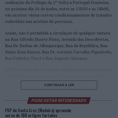
realização do Prólogo da 2ª Volta a Portugal Feminina,
no próximo dia 16 de junho, entre as 15h30 e as 18h00,
vão ocorrer vários cortes/condicionamentos de trânsito
rodoviário nas artérias do percurso.
Assim, não é permitida a circulação de qualquer viatura
na Rua Alfredo Duarte Pinto, Avenida das Descobertas,
Rua Dr. Barbas de Albuquerque, Rua da República, Rua
Major Rosa Bastos, Rua Dr. António Carvalho Figueiredo,
Rua Federico Tarré e Rua Augusto Marques.
A PSP recomenda a todos os cidadãos que se desloquem
à Cidade de Loures, no dia 16 de junho, nos horários de
restrição à circulação, que utilizem como vias
CONTINUAR A LER
alternativas a Auto estrada A8 e a Estrada Nacional 250.
A PSP apela a todos os cidadãos:
PODE ESTAR INTERESSADO
PSP de Santa Cruz (Madeira) apreende
. Se pretender fazer uso da sua viatura entre 15h30 e as
cerca de 100 artigos furtados