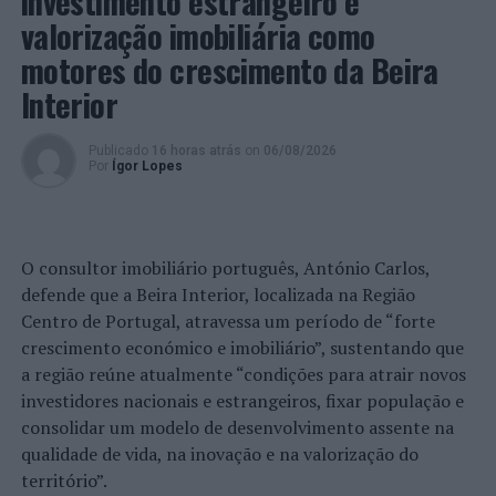
investimento estrangeiro e
valorização imobiliária como
. Evite deslocar-se para os locais restritos à circulação
motores do crescimento da Beira
pedonal para evitar ajuntamentos, como os pontos de
Interior
partida e de meta;
. Verifique se deixou o veículo trancado e em segurança,
Publicado
16 horas atrás
on
06/08/2026
não deixando valores à vista no seu interior.
Por
Ígor Lopes
. Se considerar necessária intervenção policial, contacte
a Esquadra de Trânsito da Divisão Policial de Loures (219
O consultor imobiliário português, António Carlos,
380 200) ou 21Polícia (217654242).
defende que a Beira Interior, localizada na Região
Foto: DR.
Centro de Portugal, atravessa um período de “forte
crescimento económico e imobiliário”, sustentando que
a região reúne atualmente “condições para atrair novos
TÓPICOS RELACIONADOS:
CICLISMO
DESTAQUE
LOURES
investidores nacionais e estrangeiros, fixar população e
PSP
VOLTA A PORTUGAL
consolidar um modelo de desenvolvimento assente na
PRÓXIMO
qualidade de vida, na inovação e na valorização do
Cultura para Todos: CIM Alto Minho dinamiza projeto de
território”.
inclusão social