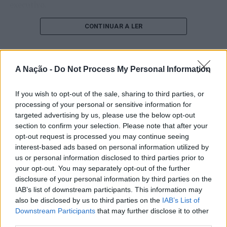
executivo.
O pesquisador afirma que plataformas digitais também
CONTINUAR A LER
estimulam continuamente o sistema de recompensa do
cérebro, favorecendo a fadiga mental, a dificuldade de
manter a atenção e a procrastinação. Na sua visão,
A Nação -
Do Not Process My Personal Information
ATUALIDADE
tarefas inacabadas permanecem ativas na memória e
“Millennium Estoril Open 2026”
aumentam a sensação de sobrecarga, enquanto o stress
If you wish to opt-out of the sale, sharing to third parties, or
prolongado pode elevar os níveis de cortisol e
regressou ao circuito ATP com
processing of your personal or sensitive information for
prejudicar o desempenho cognitivo.
vitória do francês Luca Van Assche
targeted advertising by us, please use the below opt-out
section to confirm your selection. Please note that after your
Fabiano de Abreu Agrela Rodrigues ressalta que não há
opt-out request is processed you may continue seeing
Publicado
3 dias atrás
on
07/08/2026
evidências de que o ambiente digital provoque mudanças
interest-based ads based on personal information utilized by
Por
Ígor Lopes
genéticas na espécie humana. A adaptação observada,
us or personal information disclosed to third parties prior to
your opt-out. You may separately opt-out of the further
afirma, ocorre por meio da neuroplasticidade, processo
disclosure of your personal information by third parties on the
pelo qual os circuitos neurais se reorganizam em
IAB’s list of downstream participants. This information may
resposta às experiências.
O “Millennium Estoril Open 2026” decorreu entre os
also be disclosed by us to third parties on the
IAB’s List of
dias 18 e 26 de julho, no Clube de Ténis do Estoril, em
Downstream Participants
that may further disclose it to other
“O principal desafio é preservar a capacidade de reflexão
Cascais, a oeste de Lisboa, assinalando o regresso da
third parties.