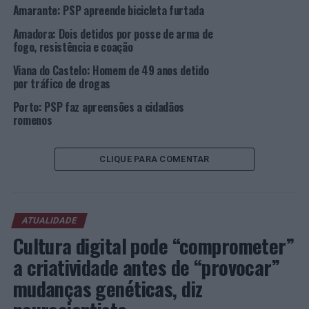
NÃO PERCA
Amarante: PSP apreende bicicleta furtada
Torres Vedras e Santa Iria da Azóia: Detidos por posse
de produto estupefaciente
Amadora: Dois detidos por posse de arma de
fogo, resistência e coação
Viana do Castelo: Homem de 49 anos detido
por tráfico de drogas
Porto: PSP faz apreensões a cidadãos
romenos
CLIQUE PARA COMENTAR
ATUALIDADE
Cultura digital pode “comprometer”
a criatividade antes de “provocar”
mudanças genéticas, diz