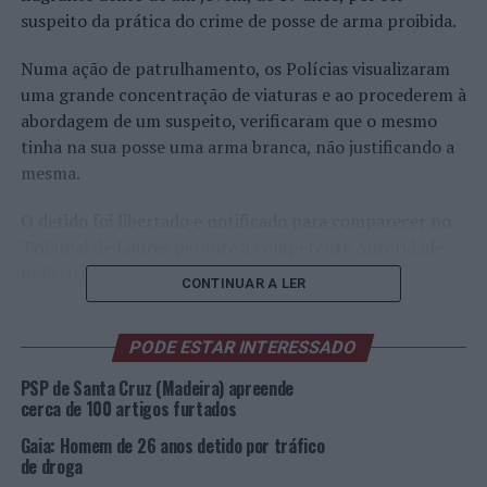
suspeito da prática do crime de posse de arma proibida.
Numa ação de patrulhamento, os Polícias visualizaram
uma grande concentração de viaturas e ao procederem à
abordagem de um suspeito, verificaram que o mesmo
tinha na sua posse uma arma branca, não justificando a
mesma.
O detido foi libertado e notificado para comparecer no
Tribunal de Loures perante a competente Autoridade
Judiciária.
CONTINUAR A LER
Foto: DR.
PODE ESTAR INTERESSADO
TÓPICOS RELACIONADOS:
CRIMINALIDADE
DESTAQUE
PSP de Santa Cruz (Madeira) apreende
LOURES
PSP
cerca de 100 artigos furtados
PRÓXIMO
Gaia: Homem de 26 anos detido por tráfico
Oeiras: Quatro detidos por tráfico de estupefacientes
de droga