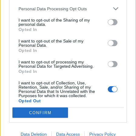
profunda em um contexto marcado pela abundância de
competição ao circuito “ATP Tour” na categoria “ATP
informações e pela rápida evolução tecnológica. O
Personal Data Processing Opt Outs
250”, depois de, na edição anterior, ter integrado o
potencial cognitivo humano permanece, mas o seu
circuito “Challenger”. O francês Luca Van Assche
I want to opt-out of the Sharing of my
desenvolvimento depende de como o cérebro é
conquistou o primeiro título ATP da carreira ao
personal data.
Opted In
exercitado no cotidiano”, finalizou Fabiano de Abreu
derrotar o belga Alexander Blockx na final, encerrando
Agrela Rodrigues.
uma edição marcada pela elevada competitividade, pela
I want to opt-out of the Sale of my
Personal Data.
forte presença de tenistas portugueses e pela projeção
Ígor Lopes
Opted In
internacional do evento.
I want to opt-out of processing my
Personal Data for Targeted Advertising.
O torneio arrancou com a fase de qualificação, nos dias
Opted In
18 e 19 de julho, reunindo dezenas de atletas em busca
de um lugar no quadro principal. A cerimónia de
I want to opt-out of Collection, Use,
Retention, Sale, and/or Sharing of my
CONTINUAR A LER
abertura contou com a presença do presidente da
Personal Data that Is Unrelated with the
Purposes for which it was collected.
Câmara Municipal de Cascais, Nuno Piteira Lopes,
Opted Out
acompanhado pelo executivo municipal, assinalando o
início de uma competição que voltou a colocar o
CONFIRM
ATUALIDADE
concelho no centro do calendário internacional do
Castelo Branco: “Bienal
ténis.
Internacional de Artes e Ofícios”
Data Deletion
Data Access
Privacy Policy