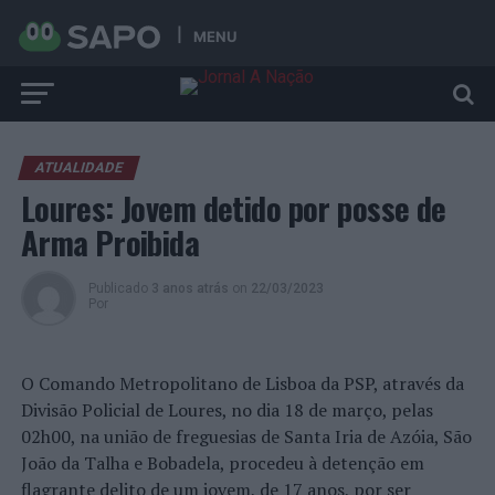
MENU
ATUALIDADE
Loures: Jovem detido por posse de
Arma Proibida
Publicado
3 anos atrás
on
22/03/2023
Por
O Comando Metropolitano de Lisboa da PSP, através da
Divisão Policial de Loures, no dia 18 de março, pelas
02h00, na união de freguesias de Santa Iria de Azóia, São
João da Talha e Bobadela, procedeu à detenção em
flagrante delito de um jovem, de 17 anos, por ser