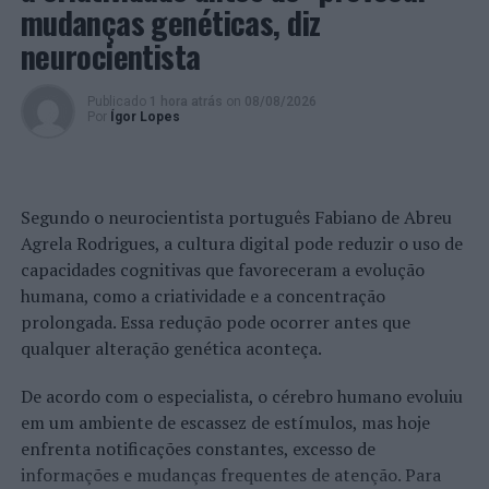
mudanças genéticas, diz
NÃO PERCA
Anadia: Centro de Recolha Oficial de Animais de
neurocientista
Companhia inaugura dia 11 de março
Publicado
1 hora atrás
on
08/08/2026
Por
Ígor Lopes
Segundo o neurocientista português Fabiano de Abreu
Agrela Rodrigues, a cultura digital pode reduzir o uso de
capacidades cognitivas que favoreceram a evolução
humana, como a criatividade e a concentração
prolongada. Essa redução pode ocorrer antes que
qualquer alteração genética aconteça.
De acordo com o especialista, o cérebro humano evoluiu
em um ambiente de escassez de estímulos, mas hoje
enfrenta notificações constantes, excesso de
informações e mudanças frequentes de atenção. Para