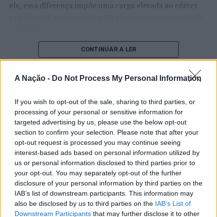
ele, essa diferença impõe uma carga elevada ao córtex
pré-frontal, responsável pelo planejamento e controle
executivo.
O pesquisador afirma que plataformas digitais também
CONTINUAR A LER
estimulam continuamente o sistema de recompensa do
cérebro, favorecendo a fadiga mental, a dificuldade de
A Nação -
Do Not Process My Personal Information
manter a atenção e a procrastinação. Na sua visão,
ATUALIDADE
tarefas inacabadas permanecem ativas na memória e
If you wish to opt-out of the sale, sharing to third parties, or
“Millennium Estoril Open 2026”
aumentam a sensação de sobrecarga, enquanto o stress
processing of your personal or sensitive information for
prolongado pode elevar os níveis de cortisol e
regressou ao circuito ATP com
targeted advertising by us, please use the below opt-out
prejudicar o desempenho cognitivo.
section to confirm your selection. Please note that after your
vitória do francês Luca Van Assche
opt-out request is processed you may continue seeing
Fabiano de Abreu Agrela Rodrigues ressalta que não há
interest-based ads based on personal information utilized by
Publicado
1 dia atrás
on
07/08/2026
evidências de que o ambiente digital provoque mudanças
us or personal information disclosed to third parties prior to
Por
Ígor Lopes
your opt-out. You may separately opt-out of the further
genéticas na espécie humana. A adaptação observada,
disclosure of your personal information by third parties on the
afirma, ocorre por meio da neuroplasticidade, processo
IAB’s list of downstream participants. This information may
pelo qual os circuitos neurais se reorganizam em
also be disclosed by us to third parties on the
IAB’s List of
resposta às experiências.
O “Millennium Estoril Open 2026” decorreu entre os
Downstream Participants
that may further disclose it to other