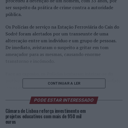
procedeu à detenção de um homem, com 33 anos, por
ser suspeito da prática de crime contra a autoridade
pública.
Os Polícias de serviço na Estação Ferroviária do Cais do
Sodré foram alertados por um transeunte de uma
altercação entre um individuo e um grupo de pessoas.
De imediato, avistaram o suspeito a gritar em tom
ameaçador para as mesmas, causando enorme
transtorno e incómodo.
Face ao exposto, os Polícias tentaram inteirar-se do
motivo para tal comportamento, afastando de imediato
CONTINUAR A LER
o suspeito, o qual tomou uma atitude agressiva e
injuriosa, proferindo várias ameaças e injurias aos
PODE ESTAR INTERESSADO
mesmos.
Câmara de Lisboa reforça investimento em
Após abordagem proativa, este, visivelmente
projetos educativos com mais de 950 mil
transtornado, agressivo e descompensado, sempre com
euros
uma pose ameaçadora e injuriosa, foi, por diversas vezes,