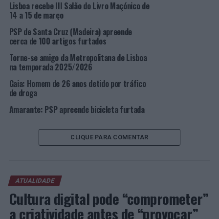
Lisboa recebe III Salão do Livro Maçónico de
advertido para cessar tal comportamento, chegando,
14 a 15 de março
mesmo, a agredir um dos polícias, momento esse em que
PSP de Santa Cruz (Madeira) apreende
lhe foi dada voz de detenção.
cerca de 100 artigos furtados
O Polícia agredido necessitou de se deslocar ao hospital
Torne-se amigo da Metropolitana de Lisboa
na temporada 2025/2026
para receber tratamento hospitalar, tendo tido alta
instantes depois.
Gaia: Homem de 26 anos detido por tráfico
de droga
O detido recolheu às celas de detenção deste Comando
Amarante: PSP apreende bicicleta furtada
Metropolitano de Lisboa, a fim de se assegurar a sua
presença em 1º interrogatório judicial.
CLIQUE PARA COMENTAR
Foto: DR.
TÓPICOS RELACIONADOS:
CRIMINALIDADE
DESTAQUE
LISBOA
PSP
ATUALIDADE
Cultura digital pode “comprometer”
PRÓXIMO
Lisboa: Três Jovens menores detidos por roubo
a criatividade antes de “provocar”