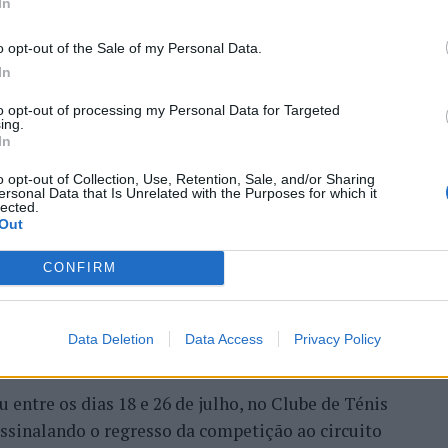
In
o opt-out of the Sale of my Personal Data.
In
 Open 2026” regressou ao
to opt-out of processing my Personal Data for Targeted
ing.
ória do francês Luca Van
In
o opt-out of Collection, Use, Retention, Sale, and/or Sharing
ersonal Data that Is Unrelated with the Purposes for which it
lected.
Out
CONFIRM
Data Deletion
Data Access
Privacy Policy
entre os dias 18 e 26 de julho, no Clube de Ténis
 assinalando o regresso da competição ao circuito