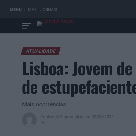
MENU
MAIL
JORNAIS
ATUALIDADE
Lisboa: Jovem de 
de estupefacient
Mais ocorrências
Publicado
3 anos atrás
on
02/08/2023
Por