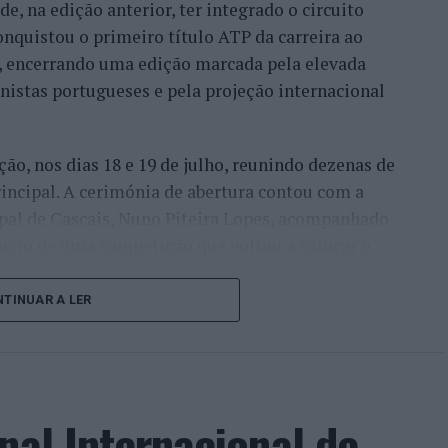
e, na edição anterior, ter integrado o circuito
onquistou o primeiro título ATP da carreira ao
l, encerrando uma edição marcada pela elevada
enistas portugueses e pela projeção internacional
ção, nos dias 18 e 19 de julho, reunindo dezenas de
incipal. A cerimónia de abertura contou com a
pal de Cascais, Nuno Piteira Lopes, acompanhado
nício de uma competição que voltou a colocar o
onal do ténis.
TINUAR A LER
e jogadores como Casper Ruud (Noruega), Alejandro
ldi (Itália), a prova apresentou um quadro
o russo Andrey Rublev, primeiro cabeça de série,
o Alejandro Tabilo e pelo belga Alexander Blockx.
nal Internacional de
ana foi também o regresso do suíço Stan