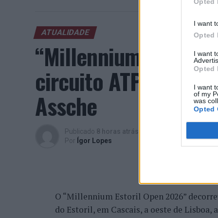
Opted 
I want t
ATUALIDADE
Opted 
“Millennium Estoril
I want 
Advertis
circuito ATP com vit
Opted 
I want t
Assche
of my P
was col
Opted 
Publicado
8 horas atrás
on
07/08/2026
Por
Ígor Lopes
O “Millennium Estoril Open 2026” decorreu 
do Estoril, em Cascais, a oeste de Lisboa,