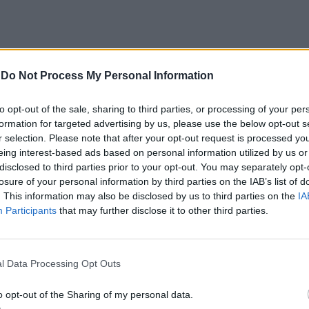
-
Do Not Process My Personal Information
 Santa Cruz (Madeira)
Torne-se amigo da Metropolitana de
de cerca de 100 artigos
Lisboa na temporada 2025/2026
to opt-out of the sale, sharing to third parties, or processing of your per
os
formation for targeted advertising by us, please use the below opt-out s
r selection. Please note that after your opt-out request is processed y
eing interest-based ads based on personal information utilized by us or
disclosed to third parties prior to your opt-out. You may separately opt-
losure of your personal information by third parties on the IAB’s list of
. This information may also be disclosed by us to third parties on the
IA
Participants
that may further disclose it to other third parties.
l Data Processing Opt Outs
CLIQUE PARA COMENTAR
o opt-out of the Sharing of my personal data.