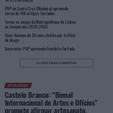
14 a 15 de março
latas; 31 latas de
spray
; 2 marcadores; e 2 sacos.
PSP de Santa Cruz (Madeira) apreende
cerca de 100 artigos furtados
“A PSP continuará a desencadear todas as ações
preventivas possíveis no sentido de evitar que novas
Torne-se amigo da Metropolitana de Lisboa
na temporada 2025/2026
ações idênticas sejam cometidas, evitando a danificação
da propriedade alheia, almejando, desta forma, reforçar
Gaia: Homem de 26 anos detido por tráfico
os níveis de segurança das populações em geral e dos
de droga
utentes dos Transportes Públicos da área
Amarante: PSP apreende bicicleta furtada
Metropolitana de Lisboa em particular”, sublinha a PSP.
Foto: PSP.
CLIQUE PARA COMENTAR
TÓPICOS RELACIONADOS:
CRIMINALIDADE
DESTAQUE
LISBOA
PSP
ATUALIDADE
PRÓXIMO
Castelo Branco: “Bienal
Santa Marta de Penaguião: Requalificação e valorização
da Casa do Cantoneiro da EN 2 já é uma realidade
Internacional de Artes e Ofícios”
promete afirmar artesanato,
NÃO PERCA
Loures: Detido por violência doméstica