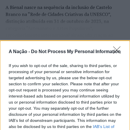
A Bienal nasce na sequência da inclusão de Castelo
Branco na “Rede de Cidades Criativas da UNESCO”,
distinção atribuída em 31 de outubro de 2023, na
categoria “Artesanato e Artes Populares”,
reconhecimento internacional alcançado graças ao
“valor patrimonial, artístico e identitário” do “Bordado
CONTINUAR A LER
de Castelo Branco”, uma das manifestações mais
A Nação -
Do Not Process My Personal Information
emblemáticas da cultura portuguesa e elemento central
da identidade albicastrense.
If you wish to opt-out of the sale, sharing to third parties, or
processing of your personal or sensitive information for
ATUALIDADE
Ao longo de dois dias, especialistas nacionais e
targeted advertising by us, please use the below opt-out
Covilhã: Especialista aponta
internacionais, investigadores, artesãos, representantes
section to confirm your selection. Please note that after your
institucionais, organismos públicos, instituições de
investimento estrangeiro e
opt-out request is processed you may continue seeing
ensino superior e cidades pertencentes à “Rede de
interest-based ads based on personal information utilized by
valorização imobiliária como
us or personal information disclosed to third parties prior to
Cidades Criativas da UNESCO” discutirão políticas
motores do crescimento da Beira
your opt-out. You may separately opt-out of the further
públicas, inovação, empreendedorismo,
disclosure of your personal information by third parties on the
Interior
internacionalização, cooperação entre territórios,
IAB’s list of downstream participants. This information may
preservação dos saberes tradicionais, renovação
also be disclosed by us to third parties on the
IAB’s List of