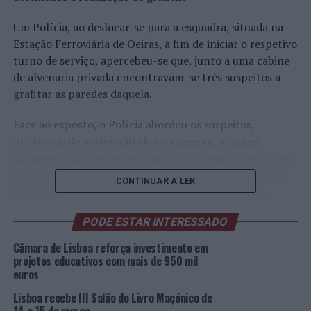
Um Polícia, ao deslocar-se para a esquadra, situada na
Estação Ferroviária de Oeiras, a fim de iniciar o respetivo
turno de serviço, apercebeu-se que, junto a uma cabine
de alvenaria privada encontravam-se três suspeitos a
grafitar as paredes daquela.
Face ao exposto, o Polícia abordou os suspeitos,
indivíduos de nacionalidade estrangeira, os quais
afirmaram que desconheciam incorrer num crime e que
somente estariam a realizar pinturas artísticas, ainda
CONTINUAR A LER
que não tivessem autorização para a realização das
mesmas, praticando, inclusive, “turismo de grafitagem”,
PODE ESTAR INTERESSADO
fenómeno esse para o qual os polícias da Divisão de
Segurança a Transportes Públicos estão familiarizados,
Câmara de Lisboa reforça investimento em
mormente em comboios, sendo um paradigma em vários
projetos educativos com mais de 950 mil
euros
países.
Lisboa recebe III Salão do Livro Maçónico de
Deste modo, foram apreendidos pela PSP, 70 bicos de