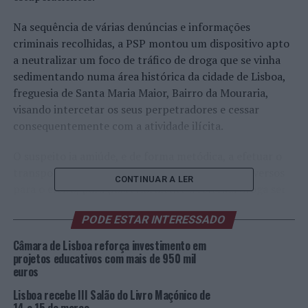
Na sequência de várias denúncias e informações
criminais recolhidas, a PSP montou um dispositivo apto
a neutralizar um foco de tráfico de droga que se vinha
sedimentando numa área histórica da cidade de Lisboa,
freguesia de Santa Maria Maior, Bairro da Mouraria,
visando intercetar os seus perpetradores e cessar
consequentemente com a atividade ilícita.
O suspeito ia amiúde, e de forma metódica, a efetuar o
transporte de drogas “duras”, usando trajetos diversos
CONTINUAR A LER
para o efeito, para posteriormente a referida droga ser
vendida diretamente ao consumidor final, no Bairro da
PODE ESTAR INTERESSADO
Mouraria.
Câmara de Lisboa reforça investimento em
Assim, foi montado um dispositivo que permitiu
projetos educativos com mais de 950 mil
surpreender o visado, sendo este detido, na posse de
euros
estupefacientes, nomeadamente de 7 doses de cocaína e
Lisboa recebe III Salão do Livro Maçónico de
15 doses de heroína.