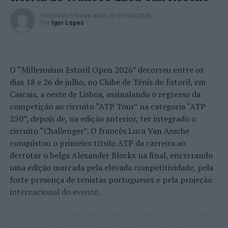
Bairro da Mouraria numa intervenção conjunta e
multidisciplinar que culminaram nos últimos tempos em
Publicado
5 horas atrás
on
07/08/2026
Por
Ígor Lopes
centenas de detenções com dezenas de presos
preventivos”, salienta a PSP.
Foto: DR.
O “Millennium Estoril Open 2026” decorreu entre os
dias 18 e 26 de julho, no Clube de Ténis do Estoril, em
TÓPICOS RELACIONADOS:
CRIMINALIDADE
DESTAQUE
Cascais, a oeste de Lisboa, assinalando o regresso da
LISBOA
PSP
competição ao circuito “ATP Tour” na categoria “ATP
250”, depois de, na edição anterior, ter integrado o
PRÓXIMO
Lisboa: Detido por injúrias, resistência e coação a
circuito “Challenger”. O francês Luca Van Assche
agente de autoridade
conquistou o primeiro título ATP da carreira ao
derrotar o belga Alexander Blockx na final, encerrando
NÃO PERCA
Barcelos: Obra de Recuperação da Casa Conde Vilas
uma edição marcada pela elevada competitividade, pela
Boas vai arrancar
forte presença de tenistas portugueses e pela projeção
internacional do evento.
O torneio arrancou com a fase de qualificação, nos dias
18 e 19 de julho, reunindo dezenas de atletas em busca