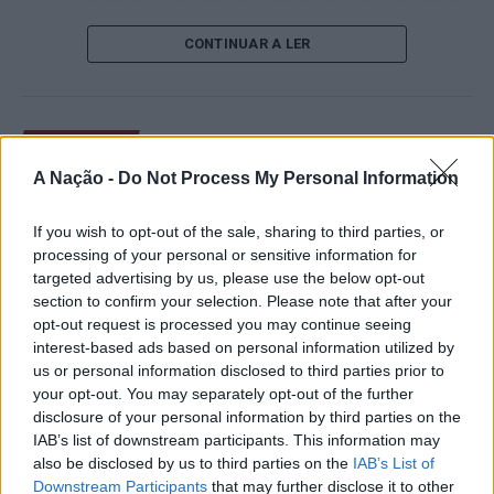
de um lugar no quadro principal. A cerimónia de
CONTINUAR A LER
abertura contou com a presença do presidente da
Câmara Municipal de Cascais, Nuno Piteira Lopes,
acompanhado pelo executivo municipal, assinalando o
início de uma competição que voltou a colocar o
ATUALIDADE
concelho no centro do calendário internacional do
Castelo Branco: “Bienal
A Nação -
Do Not Process My Personal Information
ténis.
Internacional de Artes e Ofícios”
Apesar das desistências de última hora de jogadores
If you wish to opt-out of the sale, sharing to third parties, or
promete afirmar artesanato,
como Casper Ruud (Noruega), Alejandro Davidovich
processing of your personal or sensitive information for
património e inovação como
targeted advertising by us, please use the below opt-out
Fokina (Espanha) e Matteo Arnaldi (Itália), a prova
section to confirm your selection. Please note that after your
“motores de desenvolvimento
apresentou um quadro competitivo de elevado nível,
opt-out request is processed you may continue seeing
liderado pelo russo Andrey Rublev, primeiro cabeça de
económico e cultural” do município
interest-based ads based on personal information utilized by
série, pelo italiano Luciano Darderi, pelo chileno
us or personal information disclosed to third parties prior to
português
Alejandro Tabilo e pelo belga Alexander Blockx.
your opt-out. You may separately opt-out of the further
Um dos momentos mais aguardados da semana foi
disclosure of your personal information by third parties on the
Publicado
12 horas atrás
on
07/08/2026
também o regresso do suíço Stan Wawrinka ao Estoril,
IAB’s list of downstream participants. This information may
Por
Ígor Lopes
also be disclosed by us to third parties on the
IAB’s List of
integrado na digressão de despedida do antigo vencedor
Downstream Participants
that may further disclose it to other