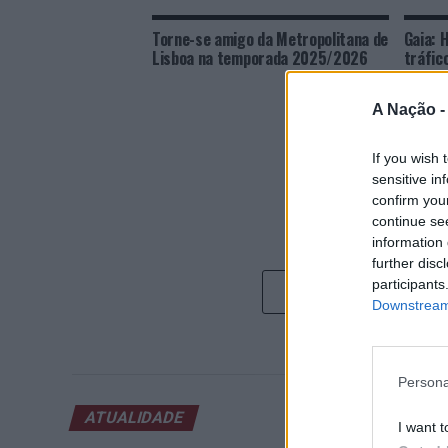
Torne-se amigo da Metropolitana de
Gaia: 
Lisboa na temporada 2025/2026
tráfic
A Nação 
If you wish 
sensitive in
confirm you
continue se
information 
further disc
participants
Downstream 
Persona
ATUALIDADE
I want t