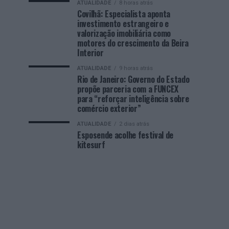
ATUALIDADE
8 horas atrás
Covilhã: Especialista aponta
investimento estrangeiro e
valorização imobiliária como
motores do crescimento da Beira
Interior
ATUALIDADE
9 horas atrás
Rio de Janeiro: Governo do Estado
propõe parceria com a FUNCEX
para “reforçar inteligência sobre
comércio exterior”
ATUALIDADE
2 dias atrás
Esposende acolhe festival de
kitesurf