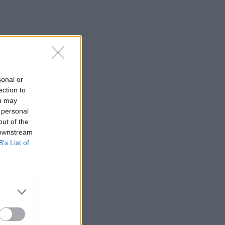
sonal or
ection to
ou may
 personal
out of the
 downstream
B’s List of