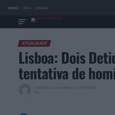
MENU
MAIL
JORNAIS
ATUALIDADE
Lisboa: Dois Deti
tentativa de hom
Publicado
4 anos atrás
on
27/01/2023
Por