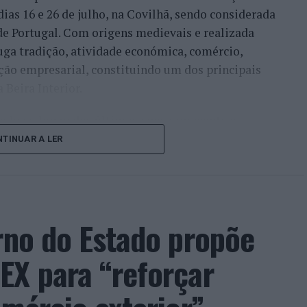
dias 16 e 26 de julho, na Covilhã, sendo considerada
e Portugal. Com origens medievais e realizada
uga tradição, atividade económica, comércio,
ção empresarial, constituindo um dos principais
Beira Interior.
çado ao longo dos últimos anos representa o
do iniciou o seu percurso no setor imobiliário. O
TINUAR A LER
to conquistado resulta da proximidade com a
ão apenas compradores e vendedores, mas também
imento regional. Segundo explicou, esse
 sua presença em vários concelhos da Beira
rno do Estado propõe
ras”.
EX para “reforçar
, promessa conquistada e é isto que eu faço.
so, na medida em que as pessoas sentem a
o que nós temos feito, no fundo, por uma