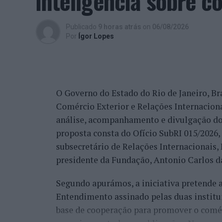
inteligência sobre c
comunidade que é grande, não só pela Cov
trabalho de divulgação e de ação”, descrev
Publicado
9 horas atrás
on
06/08/2026
reconhecimento se reflete igualmente na 
Por
Ígor Lopes
internacionais.
“Nós estamos a conquistar não só cada cid
muitos países que vêm diretamente ter co
O Governo do Estado do Rio de Janeiro, Bra
venda do imóvel deles, para comprar um i
Comércio Exterior e Relações Internacio
revelou.
análise, acompanhamento e divulgação do
proposta consta do Ofício SubRI 015/2026, 
A procura internacional e a transfo
subsecretário de Relações Internacionais
“crescimento da região”
presidente da Fundação, Antonio Carlos da
Segundo apurámos, a iniciativa pretende
Além da procura nacional, António Carlos 
Entendimento assinado pelas duas institu
está também a captar investidores estrang
base de cooperação para promover o comérc
espanhóis”.