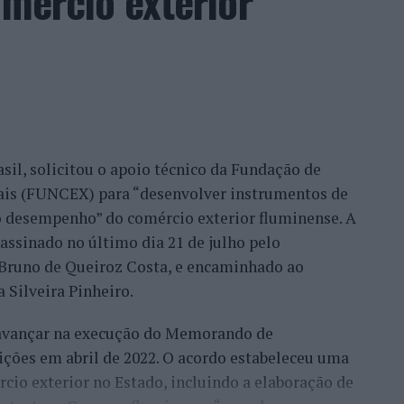
omércio exterior”
ilhã, Belmonte, Fundão, Manteigas, tenho feito um
eu este consultor, que acrescentou que esse
confiança demonstrada por clientes nacionais e
ade do país, mas inclusive outros países. Há
migo, já, com a minha equipa, para fazermos a
sil, solicitou o apoio técnico da Fundação de
móvel, para um desenvolvimento turístico”,
nais (FUNCEX) para “desenvolver instrumentos de
 desempenho” do comércio exterior fluminense. A
assinado no último dia 21 de julho pelo
rmação da habitação impulsionam o
, Bruno de Queiroz Costa, e encaminhado ao
 Silveira Pinheiro.
 avançar na execução do Memorando de
frisa que o mercado imobiliário da Beira Interior
ições em abril de 2022. O acordo estabeleceu uma
eiros, “nomeadamente do Brasil, França, Israel e
io exterior no Estado, incluindo a elaboração de