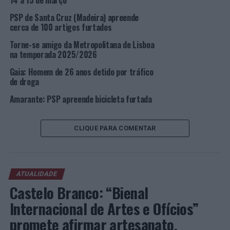
14 a 15 de março
LISBOA
PSP
PSP de Santa Cruz (Madeira) apreende
cerca de 100 artigos furtados
PRÓXIMO
Distrito de Lisboa: PSP detém grupo que se dedicava a
Torne-se amigo da Metropolitana de Lisboa
roubo de jovens
na temporada 2025/2026
NÃO PERCA
Gaia: Homem de 26 anos detido por tráfico
Distrito de Lisboa: PSP faz 4 detidos através de
de droga
cumprimento de mandado de detenção
Amarante: PSP apreende bicicleta furtada
CLIQUE PARA COMENTAR
ATUALIDADE
Castelo Branco: “Bienal
Internacional de Artes e Ofícios”
promete afirmar artesanato,