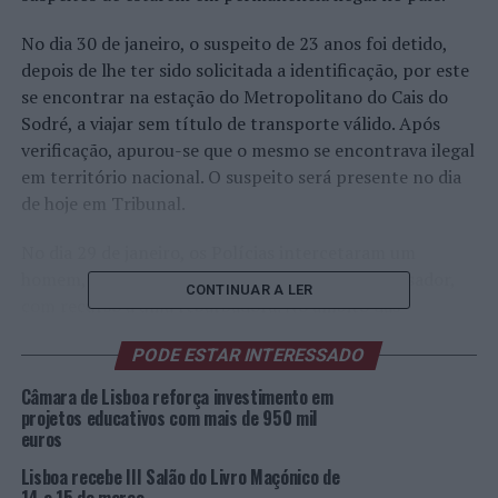
No dia 30 de janeiro, o suspeito de 23 anos foi detido,
depois de lhe ter sido solicitada a identificação, por este
se encontrar na estação do Metropolitano do Cais do
Sodré, a viajar sem título de transporte válido. Após
verificação, apurou-se que o mesmo se encontrava ilegal
em território nacional. O suspeito será presente no dia
de hoje em Tribunal.
No dia 29 de janeiro, os Polícias intercetaram um
homem, com 28 anos de idade a furtar um catalisador,
CONTINUAR A LER
com recurso a uma rebarbadora. No âmbito das
diligências efetuadas, foi possível verificar que o
PODE ESTAR INTERESSADO
suspeito, que se encontrava indocumentado, não estava
autorizado a permanecer em território nacional.
Câmara de Lisboa reforça investimento em
projetos educativos com mais de 950 mil
Foto: DR.
euros
Lisboa recebe III Salão do Livro Maçónico de
TÓPICOS RELACIONADOS:
CRIMINALIDADE
DESTAQUE