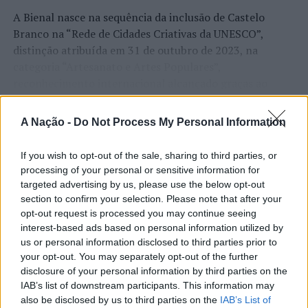
A Bienal nasce na sequência da inclusão de Castelo
Branco na “Rede de Cidades Criativas da UNESCO”,
distinção atribuída em 31 de outubro de 2023, na
categoria “Artesanato e Artes Populares”,
reconhecimento internacional alcançado graças ao
“valor patrimonial, artístico e identitário” do “Bordado
CONTINUAR A LER
de Castelo Branco”, uma das manifestações mais
A Nação -
Do Not Process My Personal Information
emblemáticas da cultura portuguesa e elemento central
da identidade albicastrense.
If you wish to opt-out of the sale, sharing to third parties, or
processing of your personal or sensitive information for
ATUALIDADE
Ao longo de dois dias, especialistas nacionais e
targeted advertising by us, please use the below opt-out
Covilhã: Especialista aponta
internacionais, investigadores, artesãos, representantes
section to confirm your selection. Please note that after your
institucionais, organismos públicos, instituições de
investimento estrangeiro e
opt-out request is processed you may continue seeing
ensino superior e cidades pertencentes à “Rede de
interest-based ads based on personal information utilized by
valorização imobiliária como
us or personal information disclosed to third parties prior to
Cidades Criativas da UNESCO” discutirão políticas
motores do crescimento da Beira
your opt-out. You may separately opt-out of the further
públicas, inovação, empreendedorismo,
disclosure of your personal information by third parties on the
Interior
internacionalização, cooperação entre territórios,
IAB’s list of downstream participants. This information may
preservação dos saberes tradicionais, renovação
also be disclosed by us to third parties on the
IAB’s List of