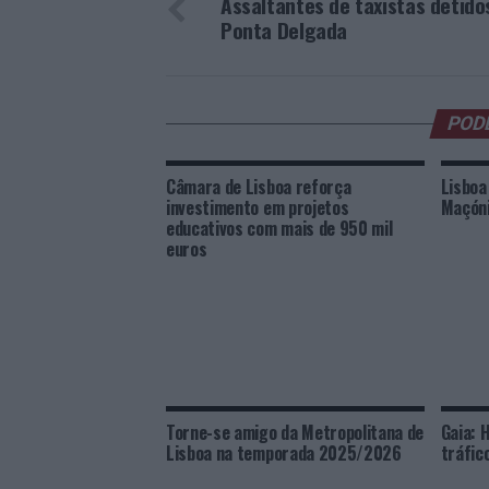
Assaltantes de taxistas detid
Ponta Delgada
POD
Câmara de Lisboa reforça
Lisboa
investimento em projetos
Maçóni
educativos com mais de 950 mil
euros
Torne-se amigo da Metropolitana de
Gaia: 
Lisboa na temporada 2025/2026
tráfic