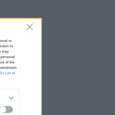
sonal or
ection to
ou may
 personal
out of the
 downstream
B’s List of