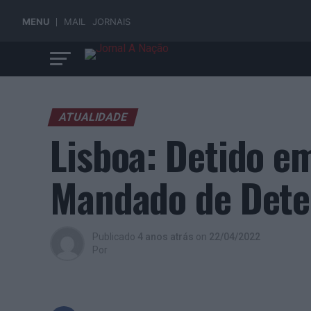
MENU
MAIL
JORNAIS
ATUALIDADE
Lisboa: Detido 
Mandado de Det
Publicado
4 anos atrás
on
22/04/2022
Por