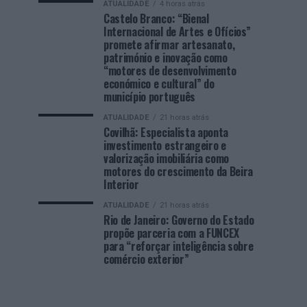
ATUALIDADE
4 horas atrás
Castelo Branco: “Bienal
Internacional de Artes e Ofícios”
promete afirmar artesanato,
património e inovação como
“motores de desenvolvimento
económico e cultural” do
município português
ATUALIDADE
21 horas atrás
Covilhã: Especialista aponta
investimento estrangeiro e
valorização imobiliária como
motores do crescimento da Beira
Interior
ATUALIDADE
21 horas atrás
Rio de Janeiro: Governo do Estado
propõe parceria com a FUNCEX
para “reforçar inteligência sobre
comércio exterior”