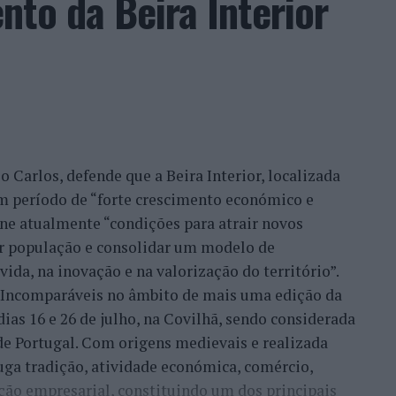
to da Beira Interior
ia de crescimento internacional” de Castelo
ráveis, Sónia Abreu, chefe da Divisão de Museus e
anco, considera que a Bienal representa a
icípio tem vindo a desenvolver desde que passou a
 UNESCO”.
 Carlos, defende que a Beira Interior, localizada
ha de continuidade do desenvolvimento desta
um período de “forte crescimento económico e
nco na ‘Rede das Cidades Criativas’. Temos uma
úne atualmente “condições para atrair novos
cela e, dentro dessa programação, está também o
xar população e consolidar um modelo de
l de Artes e Ofícios’”, referiu esta responsável,
ida, na inovação e na valorização do território”.
ípio já promoveu anteriormente outras iniciativas
a Incomparáveis no âmbito de mais uma edição da
 UNESCO.
dias 16 e 26 de julho, na Covilhã, sendo considerada
e Portugal. Com origens medievais e realizada
amente o ‘Encontro Internacional de Cidades
uga tradição, atividade económica, comércio,
, o ‘Fórum Ibero-Americano das Cidades Criativas’
ção empresarial, constituindo um dos principais