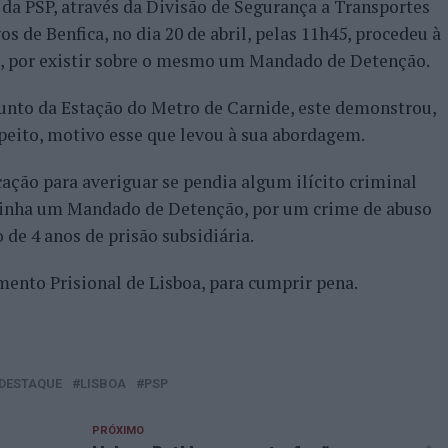
a PSP, através da Divisão de Segurança a Transportes
s de Benfica, no dia 20 de abril, pelas 11h45, procedeu à
 por existir sobre o mesmo um Mandado de Detenção.
 junto da Estação do Metro de Carnide, este demonstrou,
eito, motivo esse que levou à sua abordagem.
cação para averiguar se pendia algum ilícito criminal
tinha um Mandado de Detenção, por um crime de abuso
de 4 anos de prisão subsidiária.
mento Prisional de Lisboa, para cumprir pena.
DESTAQUE
LISBOA
PSP
PRÓXIMO