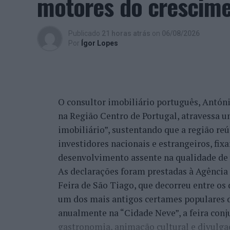
motores do crescimen
Uma Bienal que “consolida a estratég
Branco
Publicado
21 horas atrás
on
06/08/2026
Por
Ígor Lopes
Em entrevista exclusiva à Agência Incompa
Cultura da Câmara Municipal de Castelo Br
evolução natural da estratégia que o mun
integrar a “Rede de Cidades Criativas da
O consultor imobiliário português, António
“A ‘Bienal de Artes e Ofícios’ vem na lin
na Região Centro de Portugal, atravessa 
participação do município de Castelo Bra
imobiliário”, sustentando que a região re
programação que está alocada a esta chan
investidores nacionais e estrangeiros, fi
desenvolvimento desta ‘Bienal Internaciona
desenvolvimento assente na qualidade de v
que aproveitou para recordar que o munic
As declarações foram prestadas à Agênci
internacionais associadas à distinção da
Feira de São Tiago, que decorreu entre os 
um dos mais antigos certames populares d
“Já se fizeram outras atividades, nomead
anualmente na “Cidade Neve”, a feira conj
Criativas e Desenvolvimento Sustentável’
gastronomia, animação cultural e divulga