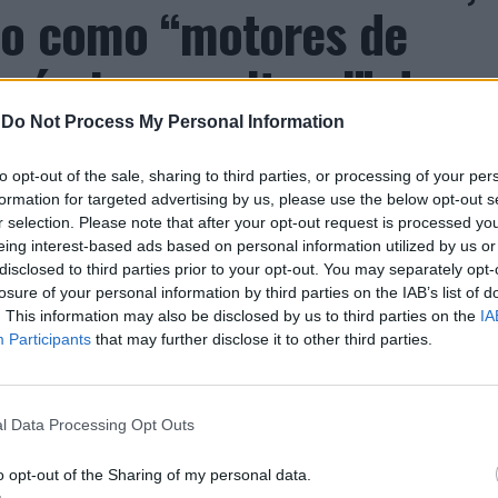
ão como “motores de
nómico e cultural” do
-
Do Not Process My Personal Information
to opt-out of the sale, sharing to third parties, or processing of your per
formation for targeted advertising by us, please use the below opt-out s
r selection. Please note that after your opt-out request is processed y
eing interest-based ads based on personal information utilized by us or
disclosed to third parties prior to your opt-out. You may separately opt-
losure of your personal information by third parties on the IAB’s list of
. This information may also be disclosed by us to third parties on the
IA
Participants
that may further disclose it to other third parties.
ro de Portugal, acolhe, nos dias 4 e 5 de setembro,
astelo Branco (CCCCB), a primeira edição da
, iniciativa organizada pela Câmara Municipal de
l Data Processing Opt Outs
seus e Cultura, e integrada na programação do
erá entre 3 e 6 de setembro.
o opt-out of the Sharing of my personal data.