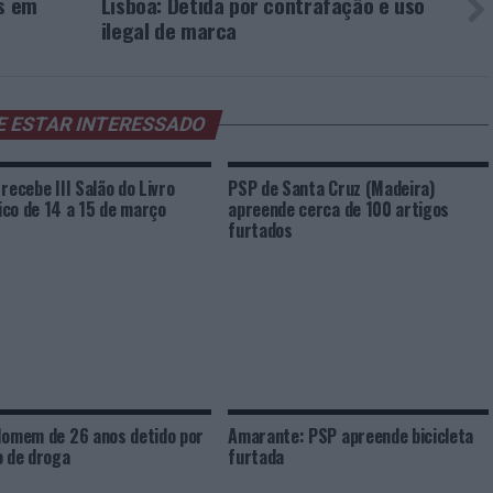
os em
Lisboa: Detida por contrafação e uso
ilegal de marca
E ESTAR INTERESSADO
 recebe III Salão do Livro
PSP de Santa Cruz (Madeira)
co de 14 a 15 de março
apreende cerca de 100 artigos
furtados
Homem de 26 anos detido por
Amarante: PSP apreende bicicleta
o de droga
furtada