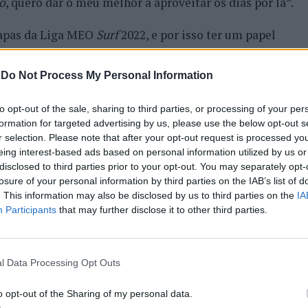
ro
, quero dar o meu melhor a aproveitar os dias por lá”.
tapas da Liga MEO
Surf
2022, e por isso ter um papel
s de campeões nacionais, o
Allianz Ribeira Grande Pro
tapa do já histórico subtroféu
Allianz Triple Crown
.
-
Do Not Process My Personal Information
asculino da Liga MEO
Surf
, Halley Batista, chega ao
to opt-out of the sale, sharing to third parties, or processing of your per
e, na frente da disputa da
Allianz Triple Crown
, sendo
formation for targeted advertising by us, please use the below opt-out s
r selection. Please note that after your opt-out request is processed y
Do lado feminino, a liderança deste
ranking
é partilhada
eing interest-based ads based on personal information utilized by us or
mas com estas fora da etapa, é Carolina Mendes que fica
disclosed to third parties prior to your opt-out. You may separately opt-
troféu.
losure of your personal information by third parties on the IAB’s list of
. This information may also be disclosed by us to third parties on the
IA
mité Executivo da
Allianz Portugal
e Diretor de
Participants
that may further disclose it to other third parties.
a que “o campeonato de
Surf
Nacional regressa aos
 estar mais orgulhosos por sermos o
naming sponsor
da
l Data Processing Opt Outs
tamos muito entusiasmados por acompanhar este
ido com muita expectativa por parte de todos os
o opt-out of the Sharing of my personal data.
bém a oportunidade de, mais uma vez, acompanhar o