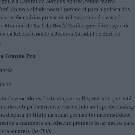
gal, é a Capital do
Surf
dos Açores, tendo marca
Surf
’. Como a cidade possui potencial para a prática dos
 a receber várias provas de relevo, como é o caso do
 do Mundial de
Surf
, da
World Surf League
, é intenção da
ade da Ribeira Grande a Reserva Mundial de
Surf
, de
.
ra Grande Pro
Santos
uarte
ta de vencedores desta etapa é Halley Batista, que está
ncido a etapa da Ericeira e ascendido ao topo do
ranking
na disputa do título nacional por não ter nacionalidade
e reside atualmente em Aljezur, promete lutar muito para
licra amarela
Go Chill
.