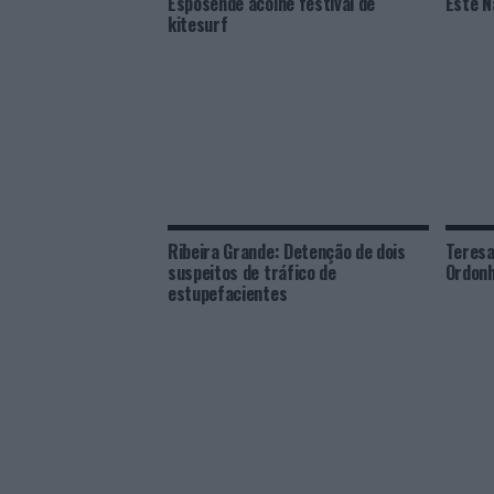
Esposende acolhe festival de
Este N
kitesurf
Ribeira Grande: Detenção de dois
Teresa
suspeitos de tráfico de
Ordonh
estupefacientes