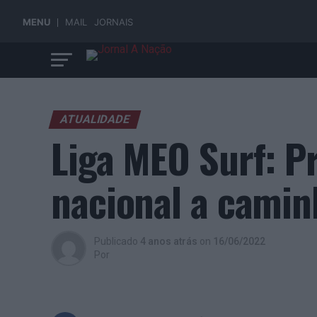
MENU
MAIL
JORNAIS
ATUALIDADE
Liga MEO Surf: Pr
nacional a camin
Publicado
4 anos atrás
on
16/06/2022
Por