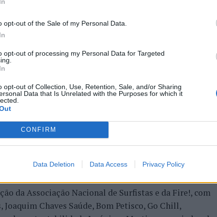
In
. Esta é também uma etapa muito importante para nós,
ova do
Allianz Triple Crown
deste ano, que vai anunciar os
o opt-out of the Sale of my Personal Data.
ês etapas da Figueira da Foz, Ericeira e Ribeira Grande.
In
de campeonato tragam momentos únicos para os
to opt-out of processing my Personal Data for Targeted
ing.
o que acompanha esta modalidade.”
In
Curl Search GPS 2
o opt-out of Collection, Use, Retention, Sale, and/or Sharing
ersonal Data that Is Unrelated with the Purposes for which it
lected.
ora do
Call
do primeiro dia de prova
Out
Grande Pro
poderá ser acompanhado em direto na Sport
CONFIRM
ficiais:
Facebook
do MEO,
app
do MEO – disponível na
, e em
www.ansurfistas.com
e redes sociais em
Data Deletion
Data Access
Privacy Policy
ão da Associação Nacional de Surfistas e da Fire!, com
, Joaquim Chaves Saúde, Bom Petisco, Go Chill,