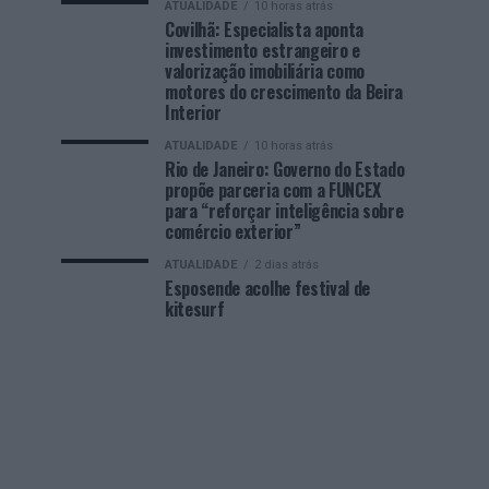
ATUALIDADE
10 horas atrás
Covilhã: Especialista aponta
investimento estrangeiro e
valorização imobiliária como
motores do crescimento da Beira
Interior
ATUALIDADE
10 horas atrás
Rio de Janeiro: Governo do Estado
propõe parceria com a FUNCEX
para “reforçar inteligência sobre
comércio exterior”
ATUALIDADE
2 dias atrás
Esposende acolhe festival de
kitesurf