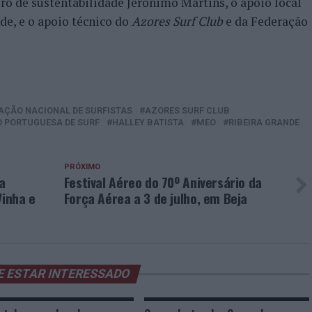
iro de sustentabilidade Jerónimo Martins, o apoio local
e, e o apoio técnico do
Azores Surf Club
e da Federação
AÇÃO NACIONAL DE SURFISTAS
AZORES SURF CLUB
 PORTUGUESA DE SURF
HALLEY BATISTA
MEO
RIBEIRA GRANDE
PRÓXIMO
a
Festival Aéreo do 70º Aniversário da
Vinha e
Força Aérea a 3 de julho, em Beja
E ESTAR INTERESSADO