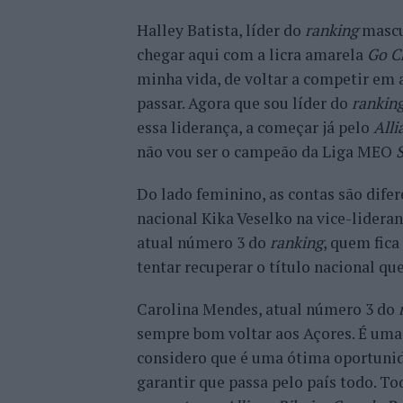
Halley Batista, líder do
ranking
mascu
chegar aqui com a licra amarela
Go Ch
minha vida, de voltar a competir em
passar. Agora que sou líder do
rankin
essa liderança, a começar já pelo
Alli
não vou ser o campeão da Liga MEO
S
Do lado feminino, as contas são dife
nacional Kika Veselko na vice-lidera
atual número 3 do
ranking
, quem fic
tentar recuperar o título nacional que
Carolina Mendes, atual número 3 do
sempre bom voltar aos Açores. É uma
considero que é uma ótima oportuni
garantir que passa pelo país todo. Tod