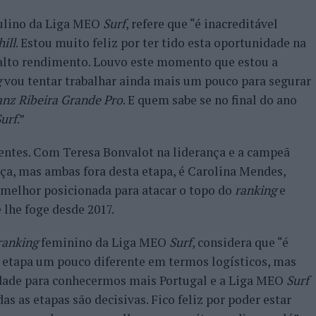
lino da Liga MEO
Surf
, refere que “é inacreditável
ill
. Estou muito feliz por ter tido esta oportunidade na
 alto rendimento. Louvo este momento que estou a
g
vou tentar trabalhar ainda mais um pouco para segurar
anz Ribeira Grande Pro
. E quem sabe se no final do ano
urf
.”
rentes. Com Teresa Bonvalot na liderança e a campeã
nça, mas ambas fora desta etapa, é Carolina Mendes,
a melhor posicionada para atacar o topo do
ranking
e
 lhe foge desde 2017.
ranking
feminino da Liga MEO
Surf
, considera que “é
 etapa um pouco diferente em termos logísticos, mas
dade para conhecermos mais Portugal e a Liga MEO
Surf
as as etapas são decisivas. Fico feliz por poder estar