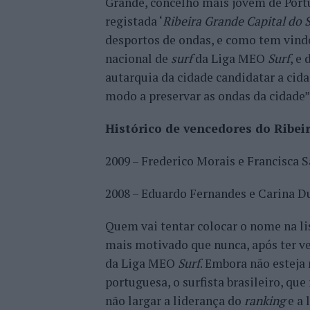
Grande, concelho mais jovem de Portu
registada ‘
Ribeira Grande Capital do 
desportos de ondas, e como tem vindo
nacional de
surf
da Liga MEO
Surf
, e
autarquia da cidade candidatar a cid
modo a preservar as ondas da cidade”
Histórico de vencedores do Ribei
2009 – Frederico Morais e Francisca 
2008 – Eduardo Fernandes e Carina D
Quem vai tentar colocar o nome na lis
mais motivado que nunca, após ter ve
da Liga MEO
Surf
. Embora não esteja 
portuguesa, o surfista brasileiro, qu
não largar a liderança do
ranking
e a 