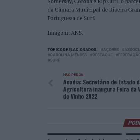
Somersby, Corona e Rip Curl, o parce
da Câmara Municipal de Ribeira Grand
Portuguesa de Surf.
Imagem: ANS.
TÓPICOS RELACIONADOS:
AÇORES
ASSOCI
CAROLINA MENDES
DESTAQUE
FEDERAÇÃO
SURF
NÃO PERCA
Anadia: Secretário de Estado d
Agricultura inaugura Feira da 
do Vinho 2022
POD