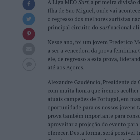
A Liga MEO
Surf
, a primeira divisão 
Ilha de São Miguel, onde vai acontec
o regresso dos melhores surfistas nac
principal circuito do
surf
nacional ali
Nesse ano, foi um jovem Frederico Mo
a ser a vencedora da prova feminina.
ele, de regresso a esta prova, lidera
até aos Açores.
Alexandre Gaudêncio, Presidente da C
com muita honra que iremos acolher 
atuais campeões de Portugal, em mas
oportunidade para os nossos jovens t
prova também importante para consol
aproveitar a projeção do evento para
oferecer. Desta forma, será possível 