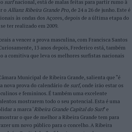
do
surf
nacional, está de malas feitas para partir rumo à
er o
Allianz Ribeira Grande Pro
, de 24 a 26 de junho. Este é
ionais às ondas dos Açores, depois de a última etapa do
 se ter realizado em 2009.
rais a vencer a prova masculina, com Francisca Santos
 Curiosamente, 13 anos depois, Frederico está, também
ndo a comitiva que leva os melhores surfistas nacionais
âmara Municipal de Ribeira Grande, salienta que “é
a nova prova do calendário de
surf
, onde irão estar os
culinos e femininos. É também uma excelente
alentos mostrarem todo o seu potencial. Esta é uma
idar a marca ‘
Ribeira Grande Capital do Surf
’ e
 mostrar o que de melhor a Ribeira Grande tem para
trazer um novo público para o concelho. A Ribeira