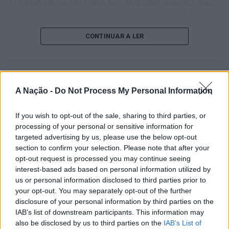
Sintra mantém sustentabilidade territorial acima da
O torneio arrancou com a fase de qualificação, nos dias
média nacional
18 e 19 de julho, reunindo dezenas de atletas em busca
de um lugar no quadro principal. A cerimónia de
NÃO PERCA
CONTINUAR A LER
Associação Comercial do Porto debate a reforma do
abertura contou com a presença do presidente da
estado, na quarta conferência Projetor 2030
Câmara Municipal de Cascais, Nuno Piteira Lopes,
acompanhado pelo executivo municipal, assinalando o
início de uma competição que voltou a colocar o
ATUALIDADE
concelho no centro do calendário internacional do
A Nação -
Do Not Process My Personal Information
Castelo Branco: “Bienal
ténis.
Internacional de Artes e Ofícios”
If you wish to opt-out of the sale, sharing to third parties, or
Apesar das desistências de última hora de jogadores
promete afirmar artesanato,
processing of your personal or sensitive information for
como Casper Ruud (Noruega), Alejandro Davidovich
targeted advertising by us, please use the below opt-out
património e inovação como
Fokina (Espanha) e Matteo Arnaldi (Itália), a prova
section to confirm your selection. Please note that after your
“motores de desenvolvimento
apresentou um quadro competitivo de elevado nível,
opt-out request is processed you may continue seeing
interest-based ads based on personal information utilized by
liderado pelo russo Andrey Rublev, primeiro cabeça de
económico e cultural” do município
us or personal information disclosed to third parties prior to
série, pelo italiano Luciano Darderi, pelo chileno
português
your opt-out. You may separately opt-out of the further
Alejandro Tabilo e pelo belga Alexander Blockx.
disclosure of your personal information by third parties on the
Um dos momentos mais aguardados da semana foi
IAB’s list of downstream participants. This information may
Publicado
17 horas atrás
on
07/08/2026
também o regresso do suíço Stan Wawrinka ao Estoril,
also be disclosed by us to third parties on the
IAB’s List of
Por
Ígor Lopes