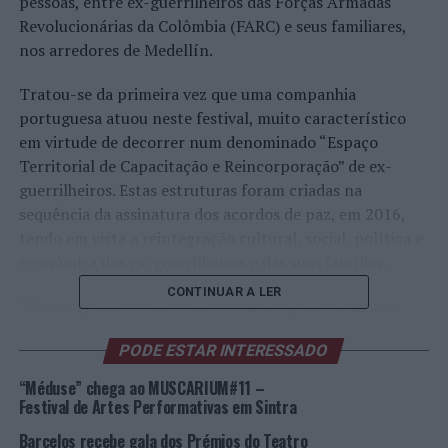
pessoas, entre ex-guerrilheiros das Forças Armadas
Revolucionárias da Colômbia (FARC) e seus familiares,
nos arredores de Medellín.
Tratou-se da primeira vez que uma companhia
portuguesa atuou neste festival, muito característico
em virtude de decorrer num denominado “Espaço
Territorial de Capacitação e Reincorporação” de ex-
guerrilheiros. Estas estruturas foram criadas na
sequência da assinatura dos acordos de paz, em 2016,
tendo em vista a reintegração cultural, social, política e
económica dos ex-guerrilheiros e das suas famílias.
CONTINUAR A LER
“É um orgulho termos tido o convite para participar
neste festival, muito diferente daqueles para os quais
PODE ESTAR INTERESSADO
somos normalmente convidados, e sermos a primeira
companhia portuguesa a fazê-lo, pois trata-se de um
“Méduse” chega ao MUSCARIUM#11 –
festival que não está acessível a todos os grupos já que o
Festival de Artes Performativas em Sintra
espaço onde ele se realiza tem acesso muito
Barcelos recebe gala dos Prémios do Teatro