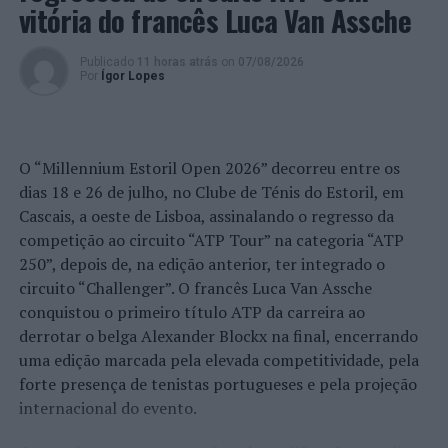
vitória do francês Luca Van Assche
“Iremos fechar parte da programação internacional de
três salas nestas três importantes cidades, pelas quais
Publicado
11 horas atrás
on
07/08/2026
irão circular, no próximo ano, seis espetáculos
Por
Ígor Lopes
internacionais programados pela Lendias”, acrescenta.
Com encenação do cubano Julio César Ramirez, “No
Limite da Dor” é uma peça baseada no programa de
O “Millennium Estoril Open 2026” decorreu entre os
rádio da Antena 1, de Ana Aranha, e no livro com o
dias 18 e 26 de julho, no Clube de Ténis do Estoril, em
mesmo nome, de Carlos Ademar, que recorda os tempos
Cascais, a oeste de Lisboa, assinalando o regresso da
de ditadura e dos interrogatórios levados a cabo pela
competição ao circuito “ATP Tour” na categoria “ATP
PIDE, através de testemunhos reais de quatro
250”, depois de, na edição anterior, ter integrado o
portugueses que viveram esses tempos de terror.
circuito “Challenger”. O francês Luca Van Assche
conquistou o primeiro título ATP da carreira ao
Foto: LE.
derrotar o belga Alexander Blockx na final, encerrando
uma edição marcada pela elevada competitividade, pela
TÓPICOS RELACIONADOS:
BEJA
COLÔMBIA
DESTAQUE
forte presença de tenistas portugueses e pela projeção
LENDIAS D'ENCANTAR
TEATRO
internacional do evento.
PRÓXIMO