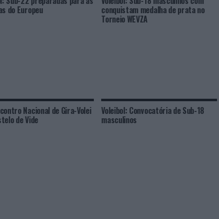
ol: Sub-22 preparadas para as
Voleibol: Sub-18 masculinos com
as do Europeu
conquistam medalha de prata no
Torneio WEVZA
contro Nacional de Gira-Volei
Voleibol: Convocatória de Sub-18
telo de Vide
masculinos