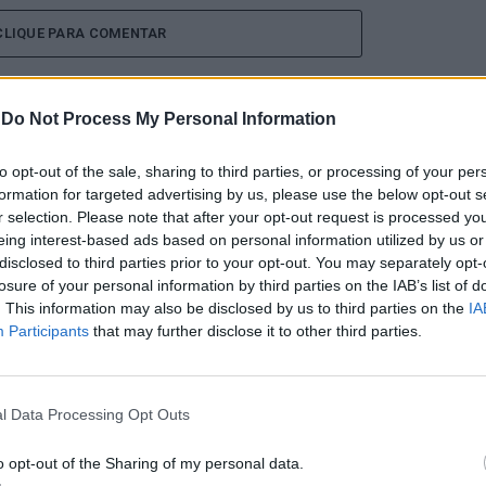
CLIQUE PARA COMENTAR
-
Do Not Process My Personal Information
to opt-out of the sale, sharing to third parties, or processing of your per
formation for targeted advertising by us, please use the below opt-out s
tival de kitesurf
r selection. Please note that after your opt-out request is processed y
eing interest-based ads based on personal information utilized by us or
disclosed to third parties prior to your opt-out. You may separately opt-
losure of your personal information by third parties on the IAB’s list of
. This information may also be disclosed by us to third parties on the
IA
Participants
that may further disclose it to other third parties.
l Data Processing Opt Outs
edição do Esposende Nortada Kite Fest vai ser o
de vento e do mar. Integrado no circuito Nortada
o opt-out of the Sharing of my personal data.
 a foz do rio Cávado e o Parque Radical de