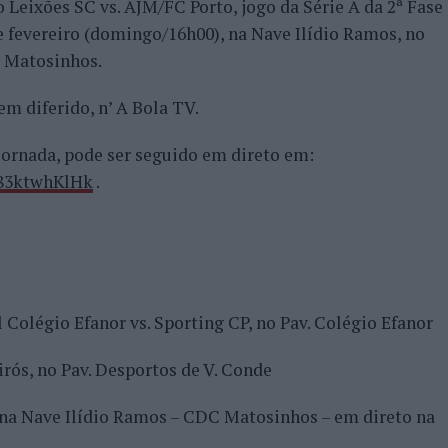
o Leixões SC vs. AJM/FC Porto, jogo da Série A da 2ª Fase
 de fevereiro (domingo/16h00), na Nave Ilídio Ramos, no
e Matosinhos.
m diferido, n’ A Bola TV.
 jornada, pode ser seguido em direto em:
r83ktwhKlHk
.
 Colégio Efanor vs. Sporting CP, no Pav. Colégio Efanor
rós, no Pav. Desportos de V. Conde
 na Nave Ilídio Ramos – CDC Matosinhos – em direto na