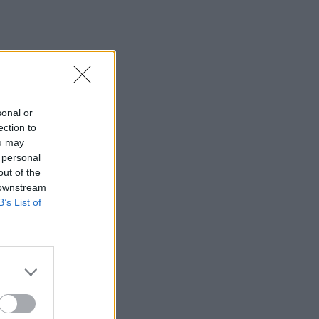
sonal or
ection to
ou may
 personal
out of the
 downstream
B’s List of