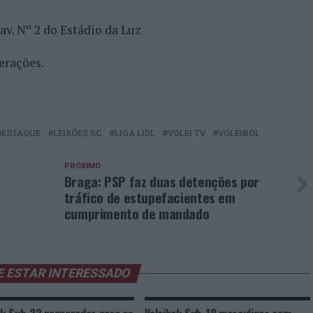
Pav. Nº 2 do Estádio da Luz
erações.
DESTAQUE
LEIXÕES SC
LIGA LIDL
VOLEI TV
VOLEIBOL
PRÓXIMO
Braga: PSP faz duas detenções por
tráfico de estupefacientes em
cumprimento de mandado
E ESTAR INTERESSADO