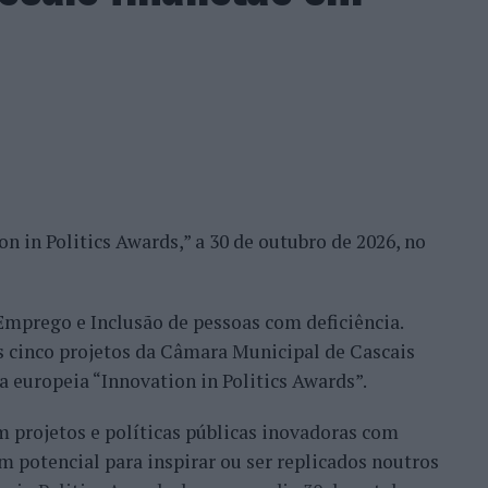
Esposende, Carlos Silva, a prática de desportos
ator de desenvolvimento, razão que leva a elencá-
s nos planos de desenvolvimento desportivo e
esportos náuticos continuarão a merecer a melhor
alização de provas, disponibilizando os meios
ariantes da modalidade: Kiteboard, a disciplina
nal; Kitewave, dedicada à navegação em ondas com
n in Politics Awards,” a 30 de outubro de 2026, no
ncha equipada com foil permite elevar-se acima da
ecente, que combina uma asa insuflável (wing) com
 Emprego e Inclusão de pessoas com deficiência.
s cinco projetos da Câmara Municipal de Cascais
egorias distintas. A prova Downwind liga a praia
va europeia “Innovation in Politics Awards”.
 rio Cávado, em Esposende, estando aberta a todas
 projetos e políticas públicas inovadoras com
o percurso, destina-se às categorias Kiteboard e
m potencial para inspirar ou ser replicados noutros
 em frente às piscinas municipais de Esposende, e