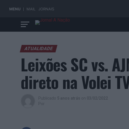
MENU
MAIL
JORNAIS
ATUALIDADE
Leixões SC vs. AJ
direto na Volei T
Publicado
5 anos atrás
on
03/02/2022
Por