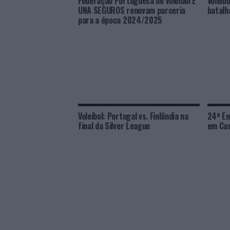
Federação Portuguesa de Voleibol E
Voleib
UNA SEGUROS renovam parceria
batalh
para a época 2024/2025
Voleibol: Portugal vs. Finlândia na
24º En
final da Silver League
em Cas