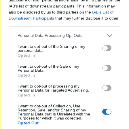
económico e cultural” do município
impacto socioeconómico para resolver problemas
série, pelo italiano Luciano Darderi, pelo chileno
IAB’s list of downstream participants. This information may
português
complexos e de grande dimensão das empresas,
Alejandro Tabilo e pelo belga Alexander Blockx.
also be disclosed by us to third parties on the
IAB’s List of
percebemos que os resultados são um forte incentivo
Downstream Participants
that may further disclose it to other
Um dos momentos mais aguardados da semana foi
para continuar a apostar”, afirma Joana Mendonça.
third parties.
Publicado
17 horas atrás
on
07/08/2026
também o regresso do suíço Stan Wawrinka ao Estoril,
Por
Ígor Lopes
integrado na digressão de despedida do antigo vencedor
Personal Data Processing Opt Outs
Rede de Laboratórios Colaborativos, 2021
de três torneios do Grand Slam.
I want to opt-out of the Sharing of my
personal data.
A edição de 2026 ficou igualmente marcada pela maior
A cidade de Castelo Branco, na região Centro de
Opted In
representação portuguesa de sempre num torneio ATP
Portugal, acolhe, nos dias 4 e 5 de setembro, no Centro
realizado em território nacional. Nuno Borges, Jaime
I want to opt-out of the Sale of my
de Cultura Contemporânea de Castelo Branco (CCCCB),
Personal Data.
Faria, Henrique Rocha, Frederico Ferreira Silva, Tiago
a primeira edição da “Bienal Internacional de Artes e
Opted In
Pereira e Tiago Torres integraram o quadro principal,
Ofícios”, iniciativa organizada pela Câmara Municipal de
I want to opt-out of processing my
beneficiando, de igual modo, da reorganização dos wild
Castelo Branco, através da Divisão de Museus e Cultura,
Personal Data for Targeted Advertising.
cards após as entradas diretas de alguns jogadores.
Opted In
e integrada na programação do “Festival Sabores de
Perdição”, que decorrerá entre 3 e 6 de setembro.
I want to opt-out of Collection, Use,
Entre os portugueses, Tiago Torres e Jaime Faria
Retention, Sale, and/or Sharing of my
protagonizaram as melhores campanhas da edição,
Personal Data that Is Unrelated with the
A Bienal nasce na sequência da inclusão de Castelo
Purposes for which it was collected.
ambos alcançando os quartos de final. Torres assinou
Branco na “Rede de Cidades Criativas da UNESCO”,
Opted Out
um dos resultados mais marcantes do torneio ao