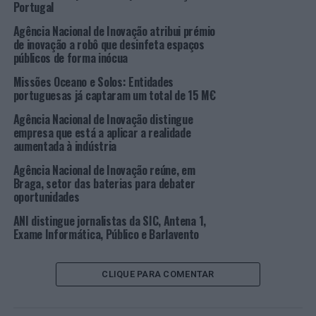
Portugal
apresentar alguns resultados e tecnologias inovadoras
desenvolvidas, bem como discutir desafios societais para
Agência Nacional de Inovação atribui prémio
os quais procuram dar respostas.
de inovação a robô que desinfeta espaços
públicos de forma inócua
Os CoLAB estão distribuídos por todo território
Missões Oceano e Solos: Entidades
nacional, com predominância na região Norte (38%), na
portuguesas já captaram um total de 15 M€
Área Metropolitana de Lisboa (33%) e na região Centro
Agência Nacional de Inovação distingue
(18%). Em 2022, foram reconhecidos mais 6 laboratórios
empresa que está a aplicar a realidade
colaborativos.
aumentada à indústria
Agência Nacional de Inovação reúne, em
De acordo com o 3º Relatório de Acompanhamento
Braga, setor das baterias para debater
“Laboratórios Colaborativos – Evolução e integração em
oportunidades
Portugal e na Europa”, desenvolvido pela ANI, a ser
ANI distingue jornalistas da SIC, Antena 1,
apresentado no encontro, os CoLAB têm vindo a
Exame Informática, Público e Barlavento
reforçar a sua participação em programas competitivos,
tendo aumentado 2,5 vezes a captação deste tipo de
financiamento.
CLIQUE PARA COMENTAR
Em 2021, foram os laboratórios na área dos Materiais,