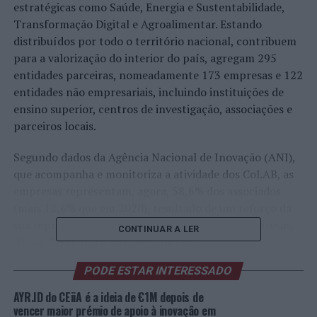
estratégicas como Saúde, Energia e Sustentabilidade,
Transformação Digital e Agroalimentar. Estando
distribuídos por todo o território nacional, contribuem
para a valorização do interior do país, agregam 295
entidades parceiras, nomeadamente 173 empresas e 122
entidades não empresariais, incluindo instituições de
ensino superior, centros de investigação, associações e
parceiros locais.
Segundo dados da Agência Nacional de Inovação (ANI),
que acompanha e monitoriza a atividade dos CoLAB, as
empresas representam, agora, 58,6% dos associados
(mais 12,6% que em 2020), resultado de um reforço da
sua representação nestas estruturas. Destas empresas,
CONTINUAR A LER
91 são Pequenas e Médias Empresas.
PODE ESTAR INTERESSADO
Os Laboratórios Colaborativos estão juntos no 3º
Encontro Anual, que se realiza entre ontem e hoje, 7 de
AYR.ID do CEiiA é a ideia de €1M depois de
dezembro (ver programa em anexo), onde estão a
vencer maior prémio de apoio à inovação em