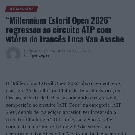
Economia Circular e Sustentabilidade que contrataram
um maior número de colaboradores qualificados e que
ATUALIDADE
também registaram um maior volume de vendas.
“Millennium Estoril Open 2026”
regressou ao circuito ATP com
vitória do francês Luca Van Assche
Por outro lado, a área Agroalimentar registou um maior
número de clientes.
Publicado
11 horas atrás
on
07/08/2026
Por
Ígor Lopes
O “Millennium Estoril Open 2026” decorreu entre os
dias 18 e 26 de julho, no Clube de Ténis do Estoril, em
Cascais, a oeste de Lisboa, assinalando o regresso da
competição ao circuito “ATP Tour” na categoria “ATP
250”, depois de, na edição anterior, ter integrado o
circuito “Challenger”. O francês Luca Van Assche
Impacto na criação de emprego qualificado
conquistou o primeiro título ATP da carreira ao
derrotar o belga Alexander Blockx na final, encerrando