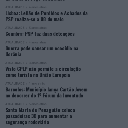
ATUALIDADE
4 anos atrás
Mais informações em:
Durante a cerimónia foi ainda reconhecido o trabalho
Lisboa: Leilão de Perdidos e Achados da
https://awards.innovationinpolitics.eu/
desenvolvido por toda a equipa de formadores e
PSP realiza-se a 08 de maio
colaboradores da ETG, cujo empenho foi determinante
ATUALIDADE
5 anos atrás
para o sucesso desta edição do Curso EFA.
Coimbra: PSP faz duas detenções
ATUALIDADE
4 anos atrás
A Escola de Tecnologia e Gestão de Barcelos continua a
Guerra pode causar um ecocídio na
afirmar-se como uma referência na formação
Ucrânia
profissional e na qualificação de adultos, contribuindo
ATUALIDADE
3 anos atrás
para o desenvolvimento de competências, o aumento da
Visto CPLP não permite a circulação
empregabilidade e a valorização do capital humano do
como turista na União Europeia
concelho e da região.
ATUALIDADE
1 ano atrás
Barcelos: Município lança Cartão Jovem
A Empresa Municipal de Educação e Cultura de Barcelos
no decorrer do 1º Fórum da Juventude
felicita todos os diplomados por esta importante
conquista, desejando-lhes os maiores sucessos pessoais,
ATUALIDADE
5 anos atrás
Santa Marta de Penaguião coloca
profissionais e académicos, convicta de que este diploma
passadeiras 3D para aumentar a
representa o início de novas oportunidades e novos
segurança rodoviária
desafios.