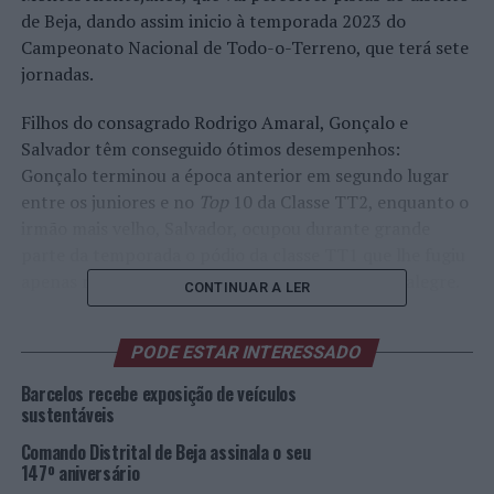
de Beja, dando assim inicio à temporada 2023 do
Campeonato Nacional de Todo-o-Terreno, que terá sete
jornadas.
Filhos do consagrado Rodrigo Amaral, Gonçalo e
Salvador têm conseguido ótimos desempenhos:
Gonçalo terminou a época anterior em segundo lugar
entre os juniores e no
Top
10 da Classe TT2, enquanto o
irmão mais velho, Salvador, ocupou durante grande
parte da temporada o pódio da classe TT1 que lhe fugiu
apenas na derradeira jornada, a mítica Baja Portalegre.
CONTINUAR A LER
Para este ano, Gonçalo Amaral revela “que a temporada
PODE ESTAR INTERESSADO
vai ser novamente feita aos comandos de uma Honda
450 e a disputar a classe TT2, mas com mais ambição.
Barcelos recebe exposição de veículos
Quero lutar pelas primeiras posições. É cedo demais
sustentáveis
para dizer que quero lutar pelo título. Vamos devagar,
Comando Distrital de Beja assinala o seu
mas mais para a frente se verá. Beja é uma corrida que
147º aniversário
não me tem deixado boas recordações nos últimos dois