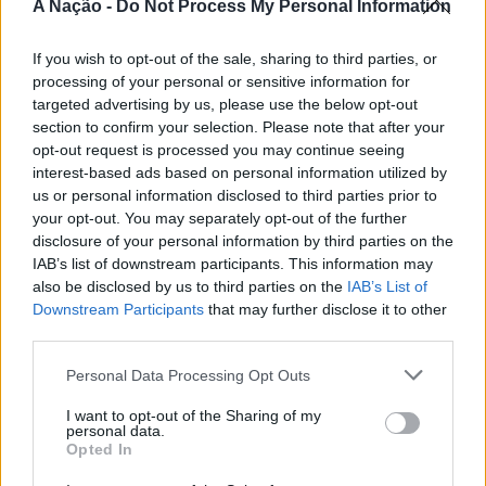
A Nação -
Do Not Process My Personal Information
CONTINUAR A LER
A iniciativa pretende aproximar a prática dos desportos
If you wish to opt-out of the sale, sharing to third parties, or
de vento das comunidades costeiras, promovendo o
processing of your personal or sensitive information for
território através do mar e das suas condições naturais.
targeted advertising by us, please use the below opt-out
ATUALIDADE
Nas palavras de Pedro Mota, De todas as etapas do
section to confirm your selection. Please note that after your
Cinco projetos de Cascais finalistas
Nortada Ocean Rides, este evento é o que mais precisa
opt-out request is processed you may continue seeing
da “nortada” como apoio, porque sem vento não há
em iniciativa europeia
interest-based ads based on personal information utilized by
kitesurf.
us or personal information disclosed to third parties prior to
your opt-out. You may separately opt-out of the further
Publicado
23 horas atrás
on
05/08/2026
A presença da Nortada vai mais uma vez, alem da
disclosure of your personal information by third parties on the
Por
Ígor Lopes
competição. O que queremos é fazer parte deste
IAB’s list of downstream participants. This information may
also be disclosed by us to third parties on the
IAB’s List of
movimento que promove o encontro entre atletas,
Downstream Participants
that may further disclose it to other
visitantes e a comunidade local. Que a marca Nortada
third parties.
Vencedores serão anunciados no “Innovation in Politics
esteja presente de uma forma natural e quase obvia,
Awards,” a 30 de outubro de 2026, no Centro de
valorizando o património natural e a relação de
Personal Data Processing Opt Outs
Congressos do Estoril.
Esposende com o vento e o mar, refere o CEO da
I want to opt-out of the Sharing of my
Nortada.
personal data.
Participação cívica, Juventude, Educação, Emprego e
Opted In
Inclusão de pessoas com deficiência. Estas são as áreas
Para o Presidente da Câmara Municipal de Esposende,