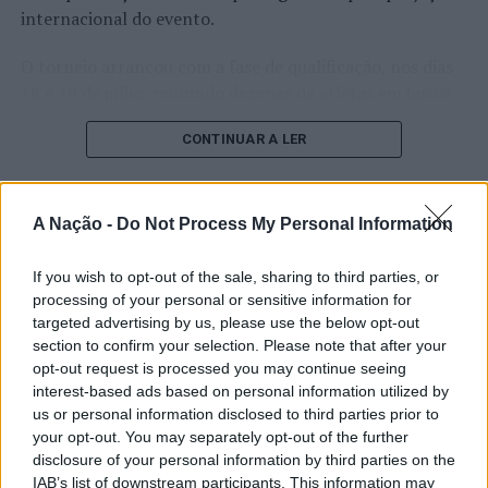
Foto: UMinho.
internacional do evento.
O torneio arrancou com a fase de qualificação, nos dias
TÓPICOS RELACIONADOS:
DESTAQUE
ESCOLA DE ENGENHARIA DA UMINHO
HELENA PEREIRA
18 e 19 de julho, reunindo dezenas de atletas em busca
INVESTIGAÇÃO
MIT PORTUGAL
UNIVERSIDADE DO MINHO
de um lugar no quadro principal. A cerimónia de
CONTINUAR A LER
abertura contou com a presença do presidente da
PRÓXIMO
Peddy Jovem de Anadia com inscrições abertas
Câmara Municipal de Cascais, Nuno Piteira Lopes,
acompanhado pelo executivo municipal, assinalando o
NÃO PERCA
PSP: Esquadra de Portimão muda temporariamente local
início de uma competição que voltou a colocar o
A Nação -
Do Not Process My Personal Information
ATUALIDADE
de atendimento
concelho no centro do calendário internacional do
Castelo Branco: “Bienal
ténis.
If you wish to opt-out of the sale, sharing to third parties, or
Internacional de Artes e Ofícios”
processing of your personal or sensitive information for
Apesar das desistências de última hora de jogadores
targeted advertising by us, please use the below opt-out
promete afirmar artesanato,
section to confirm your selection. Please note that after your
como Casper Ruud (Noruega), Alejandro Davidovich
património e inovação como
opt-out request is processed you may continue seeing
Fokina (Espanha) e Matteo Arnaldi (Itália), a prova
interest-based ads based on personal information utilized by
“motores de desenvolvimento
apresentou um quadro competitivo de elevado nível,
us or personal information disclosed to third parties prior to
liderado pelo russo Andrey Rublev, primeiro cabeça de
económico e cultural” do município
your opt-out. You may separately opt-out of the further
série, pelo italiano Luciano Darderi, pelo chileno
disclosure of your personal information by third parties on the
português
Alejandro Tabilo e pelo belga Alexander Blockx.
IAB’s list of downstream participants. This information may