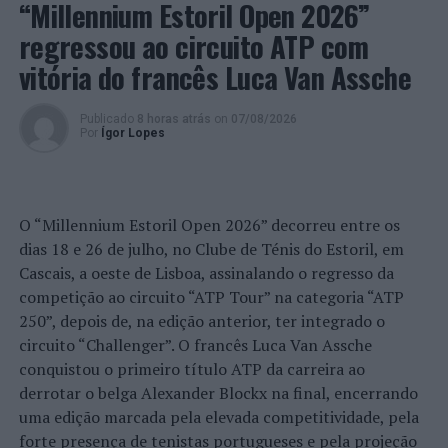
“Millennium Estoril Open 2026”
principal inovação, graças a uma combinação dos
fosfatos de cálcio e do processo de manufatura”, realça a
regressou ao circuito ATP com
cientista do CMEMS, que está a preparar um pedido de
vitória do francês Luca Van Assche
patente e espera que a sua tecnologia venha a
consolidar-se e a generalizar-se no mercado.
Publicado
8 horas atrás
on
07/08/2026
Por
Ígor Lopes
Nascida em Fafe há 31 anos, Helena Pereira é licenciada
em Ciências Biomédicas pela Universidade da Beira
Interior, mestre em Engenharia Biomédica pela UMinho
e está a ser orientada no doutoramento pelos
O “Millennium Estoril Open 2026” decorreu entre os
professores Filipe Samuel Silva, da UMinho, e Georgina
dias 18 e 26 de julho, no Clube de Ténis do Estoril, em
Miranda, da Universidade de Aveiro. Fez, ainda, parte da
Cascais, a oeste de Lisboa, assinalando o regresso da
equipa vencedora do concurso de ideias de negócio
competição ao circuito “ATP Tour” na categoria “ATP
SpinUM 2019
, com a tecnologia “
beWOODful
” que trata
250”, depois de, na edição anterior, ter integrado o
e impregna cor na madeira, e obteve agora o 3º prémio
circuito “Challenger”. O francês Luca Van Assche
do concurso de vídeos científicos do Grupo Compostela,
conquistou o primeiro título ATP da carreira ao
com a apresentação “
Guided absorption bone
derrotar o belga Alexander Blockx na final, encerrando
substitutes
”.
uma edição marcada pela elevada competitividade, pela
forte presença de tenistas portugueses e pela projeção