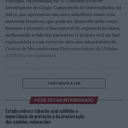
Portugal, foi premiada no
VI Concurso Pitch
de
Investigação do Grupo Compostela de Universidades, na
Suíça, por apresentar um novo substituto ósseo com
materiais bioativos, que pode ser absorvido pelo corpo
humano e permitir a fase natural de regeneração óssea,
melhorando a vida dos pacientes. O projeto está na fase
exploratória e com testes in vitro nos laboratórios do
Centro de Microssistemas Eletromecânicos da UMinho
(CMEMS), em Guimarães.
O osso é o segundo tecido mais transplantado do mundo
e estima-se que 1.5 milhões de pessoas por ano sofrem
uma fratura devido a doenças ósseas, com custos
CONTINUAR A LER
significativos para os sistemas de saúde, explica Helena
Pereira. O problema afeta em especial os seniores e a
PODE ESTAR INTERESSADO
Organização Mundial de Saúde prevê que, no ano 2050,
haja dois mil milhões de pessoas com mais de 60 anos.
Estudo sobre o tubarão-azul sublinha a
importância da proteção e da preservação
dos canhões submarinos
Helena Pereira está a utilizar fosfatos de cálcio