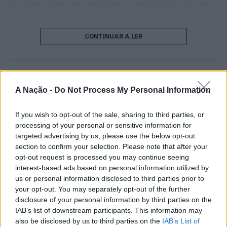
O torneio arrancou com a fase de qualificação, nos dias
18 e 19 de julho, reunindo dezenas de atletas em busca
de um lugar no quadro principal. A cerimónia de
CONTINUAR A LER
abertura contou com a presença do presidente da
Câmara Municipal de Cascais, Nuno Piteira Lopes,
acompanhado pelo executivo municipal, assinalando o
início de uma competição que voltou a colocar o
ATUALIDADE
concelho no centro do calendário internacional do
A Nação -
Do Not Process My Personal Information
Castelo Branco: “Bienal
ténis.
Internacional de Artes e Ofícios”
If you wish to opt-out of the sale, sharing to third parties, or
Apesar das desistências de última hora de jogadores
promete afirmar artesanato,
processing of your personal or sensitive information for
como Casper Ruud (Noruega), Alejandro Davidovich
targeted advertising by us, please use the below opt-out
património e inovação como
Fokina (Espanha) e Matteo Arnaldi (Itália), a prova
section to confirm your selection. Please note that after your
“motores de desenvolvimento
apresentou um quadro competitivo de elevado nível,
opt-out request is processed you may continue seeing
interest-based ads based on personal information utilized by
liderado pelo russo Andrey Rublev, primeiro cabeça de
económico e cultural” do município
us or personal information disclosed to third parties prior to
série, pelo italiano Luciano Darderi, pelo chileno
português
your opt-out. You may separately opt-out of the further
Alejandro Tabilo e pelo belga Alexander Blockx.
disclosure of your personal information by third parties on the
Um dos momentos mais aguardados da semana foi
IAB’s list of downstream participants. This information may
Publicado
18 horas atrás
on
07/08/2026
também o regresso do suíço Stan Wawrinka ao Estoril,
also be disclosed by us to third parties on the
IAB’s List of
Por
Ígor Lopes