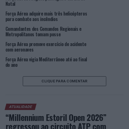
Natal
NÃO PERCA
Força Aérea adquire mais três helicópteros
PSP encontra pessoa desaparecida em Castelo Branco
para combate aos incêndios
Comandantes dos Comandos Regionais e
Metropolitanos tomam posse
Força Aérea promove exercício de acidente
com aeronaves
Força Aérea vigia Mediterrâneo até ao final
do ano
CLIQUE PARA COMENTAR
ATUALIDADE
“Millennium Estoril Open 2026”
regressou ao circuito ATP com