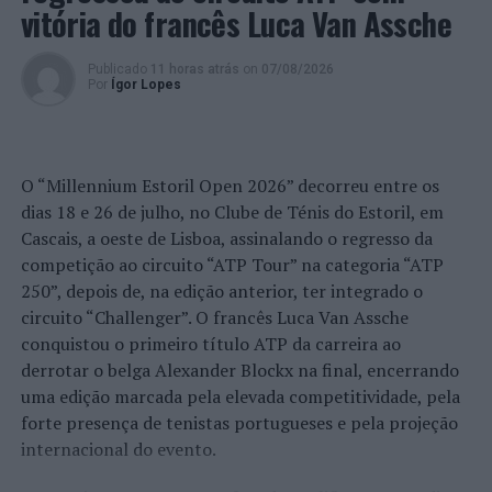
vitória do francês Luca Van Assche
Publicado
11 horas atrás
on
07/08/2026
Por
Ígor Lopes
O “Millennium Estoril Open 2026” decorreu entre os
dias 18 e 26 de julho, no Clube de Ténis do Estoril, em
Cascais, a oeste de Lisboa, assinalando o regresso da
competição ao circuito “ATP Tour” na categoria “ATP
250”, depois de, na edição anterior, ter integrado o
circuito “Challenger”. O francês Luca Van Assche
conquistou o primeiro título ATP da carreira ao
derrotar o belga Alexander Blockx na final, encerrando
uma edição marcada pela elevada competitividade, pela
forte presença de tenistas portugueses e pela projeção
internacional do evento.