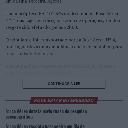
km da Ilha Terceira, Açores.
Um helicóptero EH-101
Merlin
descolou da Base Aérea
Nº 4, nas Lajes, em direção à zona de operações, tendo o
resgate sido efetuado, pelas 22h00.
O tripulante foi transportado para a Base Aérea Nº 4,
onde aguardava uma ambulância que o encaminhou para
uma Unidade Hospitalar.
A acompanhar o resgate esteve um C-295M, operado
pela Esquadra 502 – “Elefantes”.
CONTINUAR A LER
Imagem:
Frame
de vídeo da FAP.
PODE ESTAR INTERESSADO
TÓPICOS RELACIONADOS:
AÇORES
DESTAQUE
FORÇA AÉREA PORTUGUESA
RESGATE
Força Aérea deteta navio russo de pesquisa
oceanográfica
PRÓXIMO
Distrito de Aveiro: PSP faz seis detidos durante o fim de
Força Aérea resgata passageiro em Dia de
semana