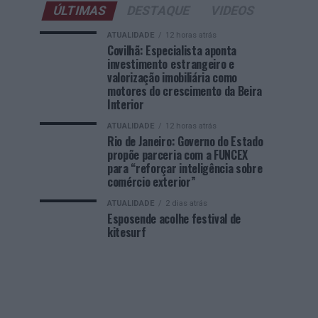
ÚLTIMAS
DESTAQUE
VIDEOS
ATUALIDADE
12 horas atrás
Covilhã: Especialista aponta
investimento estrangeiro e
valorização imobiliária como
motores do crescimento da Beira
Interior
ATUALIDADE
12 horas atrás
Rio de Janeiro: Governo do Estado
propõe parceria com a FUNCEX
para “reforçar inteligência sobre
comércio exterior”
ATUALIDADE
2 dias atrás
Esposende acolhe festival de
kitesurf