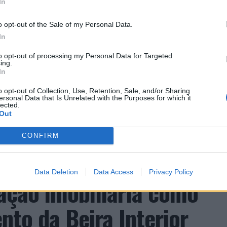
In
o opt-out of the Sale of my Personal Data.
In
to opt-out of processing my Personal Data for Targeted
ing.
In
CLIQUE PARA COMENTAR
o opt-out of Collection, Use, Retention, Sale, and/or Sharing
ersonal Data that Is Unrelated with the Purposes for which it
lected.
Out
CONFIRM
a aponta investimento
Data Deletion
Data Access
Privacy Policy
zação imobiliária como
to da Beira Interior