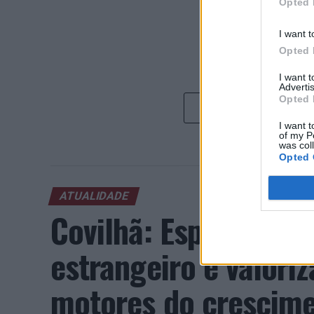
Opted 
I want t
Opted 
I want 
Advertis
Opted 
I want t
of my P
was col
Opted 
ATUALIDADE
Covilhã: Especialist
estrangeiro e valori
motores do crescimen