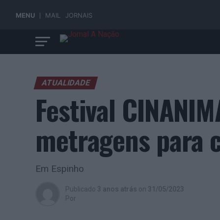
MENU
MAIL
JORNAIS
ATUALIDADE
Festival CINANIMA
metragens para c
Em Espinho
Publicado
3 anos atrás
on
31/05/2023
Por