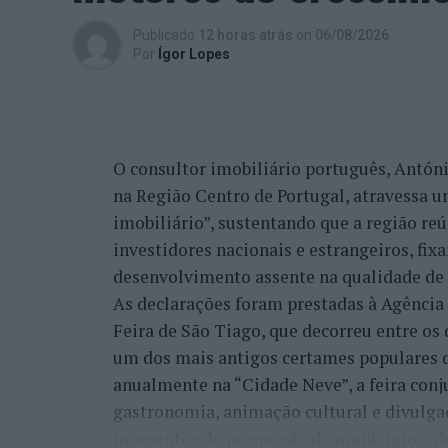
Publicado
12 horas atrás
on
06/08/2026
Por
Ígor Lopes
O consultor imobiliário português, António
na Região Centro de Portugal, atravessa 
imobiliário”, sustentando que a região re
investidores nacionais e estrangeiros, fi
desenvolvimento assente na qualidade de v
As declarações foram prestadas à Agênci
Feira de São Tiago, que decorreu entre os 
um dos mais antigos certames populares d
anualmente na “Cidade Neve”, a feira conj
gastronomia, animação cultural e divulga
momentos de promoção do município e da 