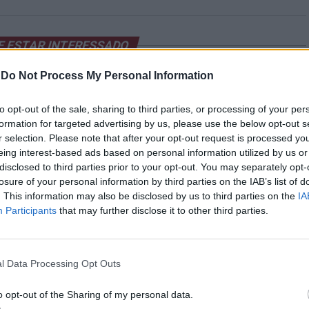
E ESTAR INTERESSADO
-
Do Not Process My Personal Information
o: Ação de fiscalização
VIII Festival de Dança de Viana do
a em quatro detidos e 449
Castelo a 22 e 23 de novembro no
to opt-out of the sale, sharing to third parties, or processing of your per
s apreendidos
Centro Cultural
formation for targeted advertising by us, please use the below opt-out s
r selection. Please note that after your opt-out request is processed y
eing interest-based ads based on personal information utilized by us or
disclosed to third parties prior to your opt-out. You may separately opt-
losure of your personal information by third parties on the IAB’s list of
. This information may also be disclosed by us to third parties on the
IA
Participants
that may further disclose it to other third parties.
os: Theatro Gil Vicente com
Espinho: Mais material contrafeito
etáculos até ao fim do ano
apreendido pela PSP
l Data Processing Opt Outs
o opt-out of the Sharing of my personal data.