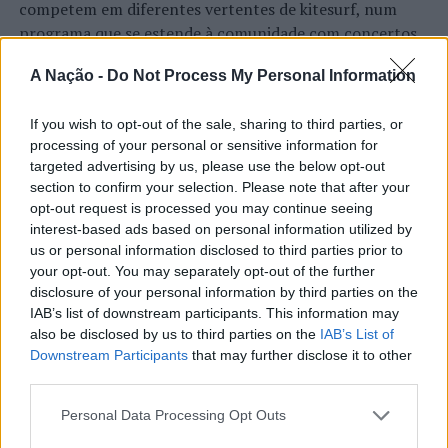
Foto: DR.
competem em diferentes vertentes de kitesurf, num
programa que se estende à comunidade com concertos,
DJ sets e atividades junto ao rio. O evento é uma das
TÓPICOS RELACIONADOS:
DESTAQUE
EMPREGO
A Nação -
Do Not Process My Personal Information
LIVE CAST
RHMAIS
etapas do Nortada Ocean Rides, circuito que em 2026
passa também por Sines, Peniche, Viana do Castelo, Vila
PRÓXIMO
If you wish to opt-out of the sale, sharing to third parties, or
Nova de Milfontes e Ericeira.
Unidade Móvel de Atendimento de Anadia comemora
processing of your personal or sensitive information for
CONTINUAR A LER
quatro anos de vida
targeted advertising by us, please use the below opt-out
A iniciativa pretende aproximar a prática dos desportos
section to confirm your selection. Please note that after your
NÃO PERCA
de vento das comunidades costeiras, promovendo o
Município de Viana do Castelo cede antigas escolas
opt-out request is processed you may continue seeing
território através do mar e das suas condições naturais.
primárias de Alvarães, Mujães e Vila Mou às Juntas de
interest-based ads based on personal information utilized by
ATUALIDADE
Nas palavras de Pedro Mota, De todas as etapas do
Freguesia para apoio à comunidade
us or personal information disclosed to third parties prior to
Cinco projetos de Cascais finalistas
Nortada Ocean Rides, este evento é o que mais precisa
your opt-out. You may separately opt-out of the further
da “nortada” como apoio, porque sem vento não há
em iniciativa europeia
disclosure of your personal information by third parties on the
IAB’s list of downstream participants. This information may
kitesurf.
also be disclosed by us to third parties on the
IAB’s List of
Publicado
23 horas atrás
on
05/08/2026
Downstream Participants
that may further disclose it to other
A presença da Nortada vai mais uma vez, alem da
Por
Ígor Lopes
third parties.
competição. O que queremos é fazer parte deste
movimento que promove o encontro entre atletas,
Personal Data Processing Opt Outs
visitantes e a comunidade local. Que a marca Nortada