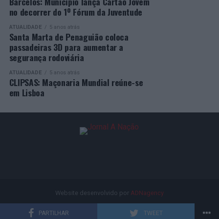
Barcelos: Município lança Cartão Jovem
A Empresa Municipal de Educação e Cultura de Barcelos
no decorrer do 1º Fórum da Juventude
felicita todos os diplomados por esta importante
conquista, desejando-lhes os maiores sucessos pessoais,
ATUALIDADE
5 anos atrás
Santa Marta de Penaguião coloca
profissionais e académicos, convicta de que este diploma
passadeiras 3D para aumentar a
representa o início de novas oportunidades e novos
segurança rodoviária
desafios.
ATUALIDADE
5 anos atrás
CLIPSAS: Maçonaria Mundial reúne-se
em Lisboa
Website desenvolvido por
ADNagency
PARTILHAR
TWEET