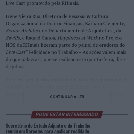
Live Cast promovido pela RHmais.
Irene Vieira Rua, Diretora de Pessoas & Cultura
Organizacional do Doutor Finanças; Bárbara Clemente,
Senior Architect
no Departamento de Arquitetura, da
Savills
, e Raquel Canoa,
Happiness at Work
no Projeto
NOS da RHmais fizeram parte do painel de oradores do
Live Cast
“Felicidade no Trabalho – As ações valem mais
do que palavras”, que se realizou esta quinta-feira, dia 7
de julho.
As três especialistas não têm dúvidas e afirmaram que o
caminho do futuro das organizações passa por
proporcionar um ambiente feliz nos locais de trabalho,
CONTINUAR A LER
o qual pode ser alcançado através de ações ou até do
próprio espaço da empresa.
PODE ESTAR INTERESSADO
“Há um número avultado de estudos que revelam a
Secretário de Estado Adjunto e do Trabalho
importância da Felicidade no Trabalho. As organizações
reuniu em Barcelos para analisar realidade