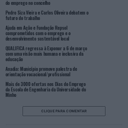
não têm alternativa e têm de olhar para a felicidade e
do emprego no concelho
bem-estar dos colaboradores”, referiu Irene Vieira Rua,
Pedro Siza Vieira e Carlos Oliveira debatem o
Diretora Pessoas & Cultura Organizacional do Doutor
futuro do trabalho
Finanças, sublinhando a necessidade de a teoria e a
Ajuda em Ação e Fundação Repsol
prática se encontrarem para se conseguir “chegar mais
comprometidos com o emprego e o
longe” nesta matéria e na implementação das ações. “O
desenvolvimento sustentável local
mindset
deverá ser centrado nas Pessoas”, acrescentou.
QUALIFICA regressa à Exponor a 6 de março
com uma visão mais humana e inclusiva da
Já Raquel Canoa,
Happinness at Work
no Projeto NOS da
educação
RHmais, afirmou que “Portugal está num bom caminho”,
Anadia: Município promove palestra de
pois tem subido no
ranking
dos países mais felizes para
orientação vocacional/profissional
viver e trabalhar, situando-se, atualmente, no 56º lugar.
Mas a especialista reconhece que “existe um longo
Mais de 3000 ofertas nos Dias do Emprego
da Escola de Engenharia da Universidade do
percurso pela frente” e que os colaboradores devem ter
Minho
um papel interventivo: “As organizações são as Pessoas
e todas elas trazem algo para a mesa e todos podemos
contribuir. Por outro lado, é preciso haver uma cultura
CLIQUE PARA COMENTAR
organizacional que sustente as ações, caso contrário
estas nada valem”.