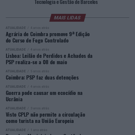
Tecnologia e Gestão de Barcelos
formato de mesas-redondas e de troca de experiências
A EMEC reafirma, assim, o seu compromisso com uma
entre os finalistas, responsáveis políticos, especialistas,
oferta formativa inclusiva e de qualidade, promovendo
sociedade civil e empresas. Segue-se, à noite, a Gala de
MAIS LIDAS
respostas educativas capazes de dar uma segunda
Entrega dos Prémios, durante a qual serão anunciados
oportunidade a quem pretende concluir o ensino
ATUALIDADE
4 anos atrás
os vencedores de cada categoria, estando prevista a
secundário e reforçar as suas competências pessoais e
Agrária de Coimbra promove 9ª Edição
do Curso de Fogo Controlado
presença de mais de 500 participantes.
profissionais.
ATUALIDADE
4 anos atrás
Mais informações em:
Durante a cerimónia foi ainda reconhecido o trabalho
Lisboa: Leilão de Perdidos e Achados da
https://awards.innovationinpolitics.eu/
desenvolvido por toda a equipa de formadores e
PSP realiza-se a 08 de maio
colaboradores da ETG, cujo empenho foi determinante
ATUALIDADE
5 anos atrás
para o sucesso desta edição do Curso EFA.
Coimbra: PSP faz duas detenções
ATUALIDADE
4 anos atrás
A Escola de Tecnologia e Gestão de Barcelos continua a
Guerra pode causar um ecocídio na
afirmar-se como uma referência na formação
Ucrânia
profissional e na qualificação de adultos, contribuindo
ATUALIDADE
3 anos atrás
para o desenvolvimento de competências, o aumento da
Visto CPLP não permite a circulação
empregabilidade e a valorização do capital humano do
como turista na União Europeia
concelho e da região.
ATUALIDADE
1 ano atrás