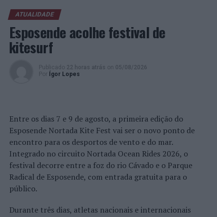
Por fim, Bárbara Clemente,
Senior Architect
no
ATUALIDADE
Departamento de Arquitetura da
Savills
, lançou uma
Esposende acolhe festival de
questão: “Até que ponto devemos investir em ações para
kitesurf
os colaboradores? Devem-se envolver todos os
colaboradores?”. A especialista referiu que, mais do que
Publicado
22 horas atrás
on
05/08/2026
ações, deve-se “criar uma promoção de saúde mental,
Por
Ígor Lopes
nutrição, etc. no ambiente de trabalho”. Isto porque os
colaboradores passam 90% do tempo no escritório e é
necessário criar um ambiente de trabalho saudável, no
Entre os dias 7 e 9 de agosto, a primeira edição do
que diz respeito aos edifícios: “Devem ser criados
Esposende Nortada Kite Fest vai ser o novo ponto de
espaços diferenciadores, onde os colaboradores tenham
encontro para os desportos de vento e do mar.
melhores condições e onde se sintam bem”.
Integrado no circuito Nortada Ocean Rides 2026, o
Durante o evento foram, ainda, partilhadas experiências,
festival decorre entre a foz do rio Cávado e o Parque
casos reais e ações concretas que podem ser
Radical de Esposende, com entrada gratuita para o
implementadas para melhorar o ambiente de trabalho e,
público.
consequentemente, a felicidade dos colaboradores.
Durante três dias, atletas nacionais e internacionais