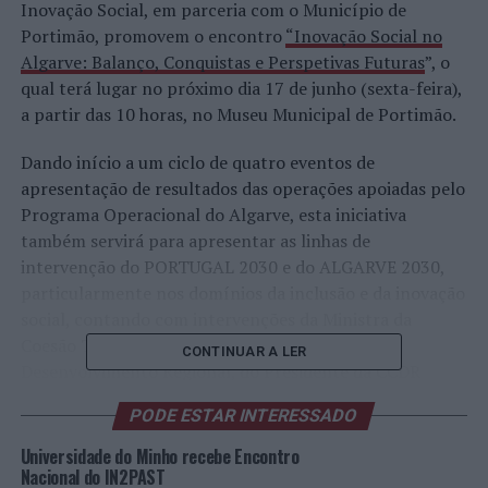
Inovação Social, em parceria com o Município de
Portimão, promovem o encontro
“Inovação Social no
Algarve: Balanço, Conquistas e Perspetivas Futuras
”, o
qual terá lugar no próximo dia 17 de junho (sexta-feira),
a partir das 10 horas, no Museu Municipal de Portimão.
Dando início a um ciclo de quatro eventos de
apresentação de resultados das operações apoiadas pelo
Programa Operacional do Algarve, esta iniciativa
também servirá para apresentar as linhas de
intervenção do PORTUGAL 2030 e do ALGARVE 2030,
particularmente nos domínios da inclusão e da inovação
social, contando com intervenções da Ministra da
Coesão Territorial, da Secretária de Estado do
CONTINUAR A LER
Desenvolvimento Regional, do Presidente da CCDR
Algarve e da Comissão Diretiva do ALGARVE 2020 e da
PODE ESTAR INTERESSADO
Presidente da Câmara Municipal de Portimão, nos
termos do programa anexo.
Universidade do Minho recebe Encontro
Nacional do IN2PAST