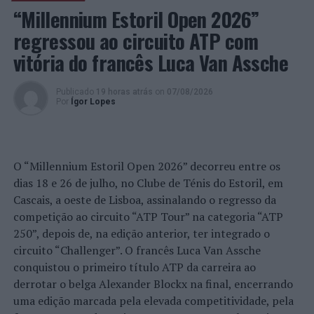
candidaturas com um investimento elegível aprovado de
“Millennium Estoril Open 2026”
617 M€ e pagou 209 M€ de fundos europeus aos
regressou ao circuito ATP com
beneficiários.
vitória do francês Luca Van Assche
Imagens: CCDR-A.
Publicado
19 horas atrás
on
07/08/2026
Por
Ígor Lopes
TÓPICOS RELACIONADOS:
ALGARVE
CCDR ALGARVE
DESTAQUE
ENCONTRO
PRÓXIMO
Viseu: PSP faz seis detenções durante o passado fim de
O “Millennium Estoril Open 2026” decorreu entre os
semana
dias 18 e 26 de julho, no Clube de Ténis do Estoril, em
NÃO PERCA
Cascais, a oeste de Lisboa, assinalando o regresso da
Barcelos: Atividades de verão animam férias dos mais
competição ao circuito “ATP Tour” na categoria “ATP
novos
250”, depois de, na edição anterior, ter integrado o
circuito “Challenger”. O francês Luca Van Assche
conquistou o primeiro título ATP da carreira ao
derrotar o belga Alexander Blockx na final, encerrando
uma edição marcada pela elevada competitividade, pela