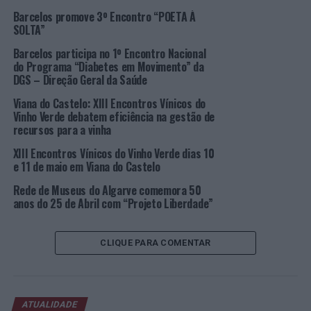
Barcelos promove 3º Encontro “POETA À
Programa
SOLTA”
(Imagem:
Barcelos participa no 1º Encontro Nacional
CCDR-A)
do Programa “Diabetes em Movimento” da
O
Programa Operacional do Algarve 2014-2020
tem
DGS – Direção Geral da Saúde
uma dotação de 318 milhões de euros em Fundos
Viana do Castelo: XIII Encontros Vínicos do
Europeus, dos quais 231 milhões do Fundo Europeu de
Vinho Verde debatem eficiência na gestão de
Desenvolvimento Regional (FEDER) e 87 milhões do
recursos para a vinha
Fundo Social Europeu (FSE) e deverá ser integralmente
XIII Encontros Vínicos do Vinho Verde dias 10
executado até meados de 2023.
e 11 de maio em Viana do Castelo
No Algarve, a responsabilidade da gestão é de uma
Rede de Museus do Algarve comemora 50
anos do 25 de Abril com “Projeto Liberdade”
Comissão Diretiva presidida pelo Presidente da CCDR
Algarve, que integra o Presidente da Comunidade
Intermunicipal do Algarve (AMAL), em representação
CLIQUE PARA COMENTAR
dos Municípios, e um representante do Governo,
suportados por uma estrutura técnica na CCDR Algarve.
Até 31 de maio, o Algarve 2020 aprovou 1 565
ATUALIDADE