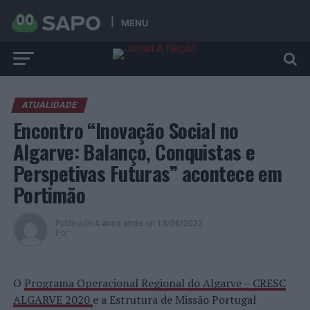
MENU
ATUALIDADE
Encontro “Inovação Social no
Algarve: Balanço, Conquistas e
Perspetivas Futuras” acontece em
Portimão
Publicado
4 anos atrás
on
13/06/2022
Por
O
Programa Operacional Regional do Algarve – CRESC
ALGARVE 2020
e a Estrutura de Missão Portugal