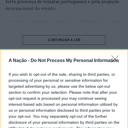
forte presença de tenistas portugueses e pela projeção
internacional do evento.
O torneio arrancou com a fase de qualificação, nos dias
18 e 19 de julho, reunindo dezenas de atletas em busca
de um lugar no quadro principal. A cerimónia de
CONTINUAR A LER
abertura contou com a presença do presidente da
Câmara Municipal de Cascais, Nuno Piteira Lopes,
acompanhado pelo executivo municipal, assinalando o
A Nação -
Do Not Process My Personal Information
início de uma competição que voltou a colocar o
ATUALIDADE
concelho no centro do calendário internacional do
Castelo Branco: “Bienal
If you wish to opt-out of the sale, sharing to third parties, or
ténis.
processing of your personal or sensitive information for
Internacional de Artes e Ofícios”
targeted advertising by us, please use the below opt-out
Apesar das desistências de última hora de jogadores
promete afirmar artesanato,
section to confirm your selection. Please note that after your
como Casper Ruud (Noruega), Alejandro Davidovich
opt-out request is processed you may continue seeing
património e inovação como
Fokina (Espanha) e Matteo Arnaldi (Itália), a prova
interest-based ads based on personal information utilized by
“motores de desenvolvimento
apresentou um quadro competitivo de elevado nível,
us or personal information disclosed to third parties prior to
liderado pelo russo Andrey Rublev, primeiro cabeça de
económico e cultural” do município
your opt-out. You may separately opt-out of the further
série, pelo italiano Luciano Darderi, pelo chileno
disclosure of your personal information by third parties on the