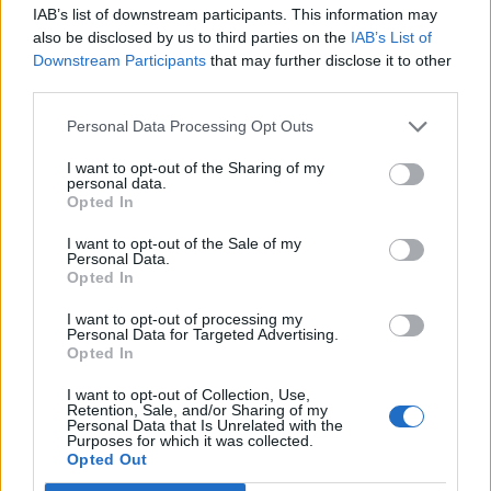
série, pelo italiano Luciano Darderi, pelo chileno
IAB’s list of downstream participants. This information may
português
Alejandro Tabilo e pelo belga Alexander Blockx.
also be disclosed by us to third parties on the
IAB’s List of
Um dos momentos mais aguardados da semana foi
Downstream Participants
that may further disclose it to other
Publicado
23 horas atrás
on
07/08/2026
também o regresso do suíço Stan Wawrinka ao Estoril,
third parties.
Por
Ígor Lopes
integrado na digressão de despedida do antigo vencedor
Personal Data Processing Opt Outs
de três torneios do Grand Slam.
I want to opt-out of the Sharing of my
A edição de 2026 ficou igualmente marcada pela maior
personal data.
A cidade de Castelo Branco, na região Centro de
Opted In
representação portuguesa de sempre num torneio ATP
Portugal, acolhe, nos dias 4 e 5 de setembro, no Centro
realizado em território nacional. Nuno Borges, Jaime
de Cultura Contemporânea de Castelo Branco (CCCCB),
I want to opt-out of the Sale of my
Personal Data.
Faria, Henrique Rocha, Frederico Ferreira Silva, Tiago
a primeira edição da “Bienal Internacional de Artes e
Opted In
Pereira e Tiago Torres integraram o quadro principal,
Ofícios”, iniciativa organizada pela Câmara Municipal de
beneficiando, de igual modo, da reorganização dos wild
I want to opt-out of processing my
Castelo Branco, através da Divisão de Museus e Cultura,
Personal Data for Targeted Advertising.
cards após as entradas diretas de alguns jogadores.
e integrada na programação do “Festival Sabores de
Opted In
Perdição”, que decorrerá entre 3 e 6 de setembro.
Entre os portugueses, Tiago Torres e Jaime Faria
I want to opt-out of Collection, Use,
Retention, Sale, and/or Sharing of my
protagonizaram as melhores campanhas da edição,
A Bienal nasce na sequência da inclusão de Castelo
Personal Data that Is Unrelated with the
ambos alcançando os quartos de final. Torres assinou
Purposes for which it was collected.
Branco na “Rede de Cidades Criativas da UNESCO”,
Opted Out
um dos resultados mais marcantes do torneio ao
distinção atribuída em 31 de outubro de 2023, na