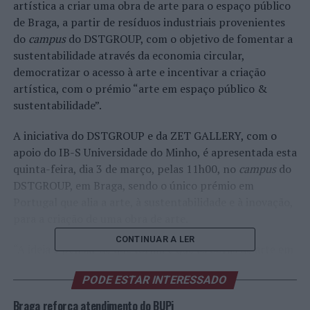
artística a criar uma obra de arte para o espaço público
de Braga, a partir de resíduos industriais provenientes
do
campus
do DSTGROUP, com o objetivo de fomentar a
sustentabilidade através da economia circular,
democratizar o acesso à arte e incentivar a criação
artística, com o prémio “arte em espaço público &
sustentabilidade”.
A iniciativa do DSTGROUP e da ZET GALLERY, com o
apoio do IB-S Universidade do Minho, é apresentada esta
quinta-feira, dia 3 de março, pelas 11h00, no
campus
do
DSTGROUP, em Braga, sendo o único prémio em
Portugal que alia a arte, à sustentabilidade e à inovação,
para a criação de uma obra de arte.
CONTINUAR A LER
“A ideia é pensar de que forma é que as obras de arte em
espaço público podem transmitir conceitos
PODE ESTAR INTERESSADO
relacionados com a sustentabilidade ambiental e serem
um exemplo daquilo que é a economia circular”, explica
Braga reforça atendimento do BUPi