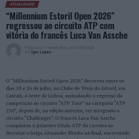
cidades, e nas empresas, para uma verdadeira
ATUALIDADE
transformação sustentável a todos os níveis.
“Millennium Estoril Open 2026”
regressou ao circuito ATP com
O concurso divide-se em três fases. Na primeira fase, até
5 de maio, dá-se a receção de candidaturas,
vitória do francês Luca Van Assche
apresentação de propostas e respetiva avaliação. Na
segunda fase, até 18 de julho são escolhidos e avaliados
Publicado
17 horas atrás
on
07/08/2026
os 3 candidatos finalistas, que receberão €500 para o
Por
Ígor Lopes
desenvolvimento da proposta. Na terceira fase, a partir
de 5 de agosto, será conhecido o vencedor.
O prémio, no valor de €7500, está aberto a candidaturas
O “Millennium Estoril Open 2026” decorreu entre os
nacionais e internacionais, e é patrocinado pela
dias 18 e 26 de julho, no Clube de Ténis do Estoril, em
organização da iniciativa, DSTGROUP e ZET GALLERY,
Cascais, a oeste de Lisboa, assinalando o regresso da
que vai garantir os custos de produção e
competição ao circuito “ATP Tour” na categoria “ATP
implementação, cedendo também os materiais e espaço
250”, depois de, na edição anterior, ter integrado o
para a produção artística.
circuito “Challenger”. O francês Luca Van Assche
conquistou o primeiro título ATP da carreira ao
Na apresentação do prémio, no dia 3 de março, estarão
derrotar o belga Alexander Blockx na final, encerrando