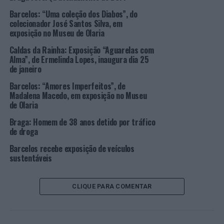
Helena Mendes Pereira, diretora-geral da ZET GALLERY,
Barcelos: “Uma coleção dos Diabos”, do
“queremos que a iniciativa funcione como um motor
colecionador José Santos Silva, em
para a criatividade sustentável, no incentivo à produção
exposição no Museu de Olaria
artística”.
Caldas da Rainha: Exposição “Aguarelas com
Alma”, de Ermelinda Lopes, inaugura dia 25
A aposta na criação de património cultural é uma
de janeiro
bandeira da ZET GALLERY e do DSTGROUP, que veem,
Barcelos: “Amores Imperfeitos”, de
nesta filosofia, um caminho para o desenvolvimento
Madalena Macedo, em exposição no Museu
sustentável a todos os níveis.
de Olaria
A importância da democratização no acesso à arte para
Braga: Homem de 38 anos detido por tráfico
de droga
o desenvolvimento das sociedades, a sustentabilidade
através da economia circular, e o incentivo à criação
Barcelos recebe exposição de veículos
artística casam numa simbiose única, precursora de
sustentáveis
desenvolvimento.
CLIQUE PARA COMENTAR
Pretende-se fugir do convencionalismo, ao mesmo
tempo que se investe no incentivo à inovação no design,
nos processos criativos, na integração da arte nas