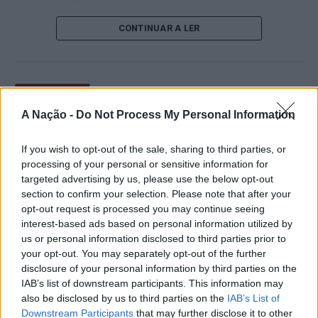
de um lugar no quadro principal. A cerimónia de
CONTINUAR A LER
abertura contou com a presença do presidente da
Câmara Municipal de Cascais, Nuno Piteira Lopes,
acompanhado pelo executivo municipal, assinalando o
início de uma competição que voltou a colocar o
ATUALIDADE
concelho no centro do calendário internacional do
Castelo Branco: “Bienal
A Nação -
Do Not Process My Personal Information
ténis.
Internacional de Artes e Ofícios”
Apesar das desistências de última hora de jogadores
If you wish to opt-out of the sale, sharing to third parties, or
promete afirmar artesanato,
como Casper Ruud (Noruega), Alejandro Davidovich
processing of your personal or sensitive information for
património e inovação como
targeted advertising by us, please use the below opt-out
Fokina (Espanha) e Matteo Arnaldi (Itália), a prova
section to confirm your selection. Please note that after your
“motores de desenvolvimento
apresentou um quadro competitivo de elevado nível,
opt-out request is processed you may continue seeing
liderado pelo russo Andrey Rublev, primeiro cabeça de
económico e cultural” do município
interest-based ads based on personal information utilized by
série, pelo italiano Luciano Darderi, pelo chileno
us or personal information disclosed to third parties prior to
português
Alejandro Tabilo e pelo belga Alexander Blockx.
your opt-out. You may separately opt-out of the further
Um dos momentos mais aguardados da semana foi
disclosure of your personal information by third parties on the
Publicado
7 horas atrás
on
07/08/2026
também o regresso do suíço Stan Wawrinka ao Estoril,
IAB’s list of downstream participants. This information may
Por
Ígor Lopes
also be disclosed by us to third parties on the
IAB’s List of
integrado na digressão de despedida do antigo vencedor
Downstream Participants
that may further disclose it to other