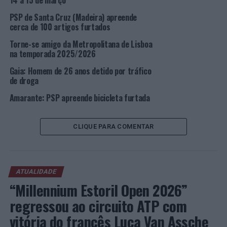
14 a 15 de março
· 12 por outros;
PSP de Santa Cruz (Madeira) apreende
cerca de 100 artigos furtados
· 20 por mandados.
Torne-se amigo da Metropolitana de Lisboa
No âmbito da sua atividade operacional, o Comando
na temporada 2025/2026
Metropolitano de Lisboa da PSP apreendeu sete armas
Gaia: Homem de 26 anos detido por tráfico
de fogo e seis armas brancas, bem como 3774,79 doses
de droga
individuais de haxixe, 250,45 doses individuais de cocaína
Amarante: PSP apreende bicicleta furtada
e 23,40 doses individuais de heroína.
Grande parte das intervenções policiais e das detenções
CLIQUE PARA COMENTAR
referidas surgiram a partir da ação diária e preventiva
levada a cabo pelos Polícias.
Foto: DR.
ATUALIDADE
“Millennium Estoril Open 2026”
TÓPICOS RELACIONADOS:
CRIMINALIDADE
DESTAQUE
regressou ao circuito ATP com
LISBOA
PSP
vitória do francês Luca Van Assche
PRÓXIMO