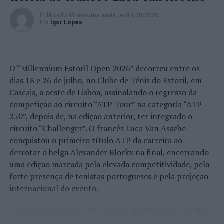
Lisboa: Detido por especulação
Publicado
41 minutos atrás
on
07/08/2026
NÃO PERCA
Por
Ígor Lopes
“Barcelos a Uma Voz” deixa plateia encantada na Frente
Ribeirinha
O “Millennium Estoril Open 2026” decorreu entre os
dias 18 e 26 de julho, no Clube de Ténis do Estoril, em
Cascais, a oeste de Lisboa, assinalando o regresso da
competição ao circuito “ATP Tour” na categoria “ATP
250”, depois de, na edição anterior, ter integrado o
circuito “Challenger”. O francês Luca Van Assche
conquistou o primeiro título ATP da carreira ao
derrotar o belga Alexander Blockx na final, encerrando
uma edição marcada pela elevada competitividade, pela
forte presença de tenistas portugueses e pela projeção
internacional do evento.
O torneio arrancou com a fase de qualificação, nos dias
18 e 19 de julho, reunindo dezenas de atletas em busca