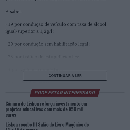
A saber:
· 19 por condução de veículo com taxa de álcool
igual/superior a 1,2g/l;
· 29 por condução sem habilitação legal;
· 23 por tráfico de estupefacientes;
· 3 por violência doméstica;
CONTINUAR A LER
· 4 por desobediência;
PODE ESTAR INTERESSADO
· 6 por resistência e coação sobre funcionário;
Câmara de Lisboa reforça investimento em
· 5 por detenção ou tráfico de armas proibidas;
projetos educativos com mais de 950 mil
euros
· 6 por crimes contra a propriedade;
Lisboa recebe III Salão do Livro Maçónico de