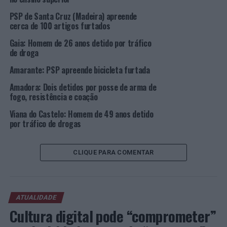
rápido, arrancou-lhe das mãos a carteira, fugindo de
PSP de Santa Cruz (Madeira) apreende
imediato do local. Da prática deste crime resultaram
cerca de 100 artigos furtados
hematomas e escoriações no braço esquerdo da vítima,
Gaia: Homem de 26 anos detido por tráfico
tendo sido tudo recuperado, à exceção de uma nota de
de droga
20 euros.
Amarante: PSP apreende bicicleta furtada
O autor deste roubo por esticão já cumpriu pena de
Amadora: Dois detidos por posse de arma de
prisão por furto qualificado e, atualmente, encontra-se
fogo, resistência e coação
sujeito a quatro anos de prisão com pena suspensa,
Viana do Castelo: Homem de 49 anos detido
sendo também suspeito da prática de um outro roubo
por tráfico de drogas
ocorrido no passado mês de abril.
Também ontem, a PSP deteve dois homens, com 37 e 48
CLIQUE PARA COMENTAR
anos de idade, que conduziam sem habilitação legal. A
primeira detenção foi efetuada às 10h27, na Avenida
Fernão de Magalhães, em Coimbra. A segunda ocorreu
ATUALIDADE
na rotunda de São Pedro, Figueira da Foz, às 10h35.
Cultura digital pode “comprometer”
Foto: DR.