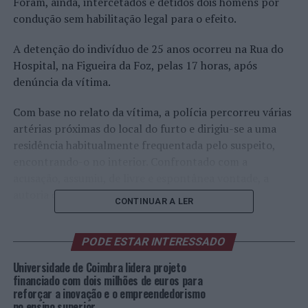
Foram, ainda, intercetados e detidos dois homens por
condução sem habilitação legal para o efeito.
A detenção do indivíduo de 25 anos ocorreu na Rua do
Hospital, na Figueira da Foz, pelas 17 horas, após
denúncia da vítima.
Com base no relato da vítima, a polícia percorreu várias
artérias próximas do local do furto e dirigiu-se a uma
residência habitualmente frequentada pelo suspeito,
encontrando-o no interior. Confrontado com a
acusação, assumiu, de livre e espontânea vontade, a
autoria do roubo.
CONTINUAR A LER
Sujeito a revista sumária, foi encontrado na sua posse
um telemóvel e 100 euros.
PODE ESTAR INTERESSADO
Universidade de Coimbra lidera projeto
Para cometer o roubo, o indivíduo dirigiu-se à
financiado com dois milhões de euros para
denunciante e perguntou-lhe as horas. De seguida, sem
reforçar a inovação e o empreendedorismo
que nada o fizesse prever, num movimento enérgico e
no ensino superior