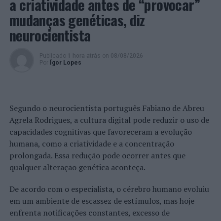
a criatividade antes de “provocar”
mudanças genéticas, diz
TÓPICOS RELACIONADOS:
COIMBRA
CRIMINALIDADE
neurocientista
DESTAQUE
FIGUEIRA DA FOZ
PSP
PRÓXIMO
Autarquia de Sintra avança com requalificação da
Publicado
1 hora atrás
on
08/08/2026
Por
Ígor Lopes
centralidade de Rio de Mouro Velho
NÃO PERCA
Câmara de Sintra mantém aposta na requalificação das
escolas do concelho
Segundo o neurocientista português Fabiano de Abreu
Agrela Rodrigues, a cultura digital pode reduzir o uso de
capacidades cognitivas que favoreceram a evolução
humana, como a criatividade e a concentração
prolongada. Essa redução pode ocorrer antes que
qualquer alteração genética aconteça.
De acordo com o especialista, o cérebro humano evoluiu
em um ambiente de escassez de estímulos, mas hoje
enfrenta notificações constantes, excesso de