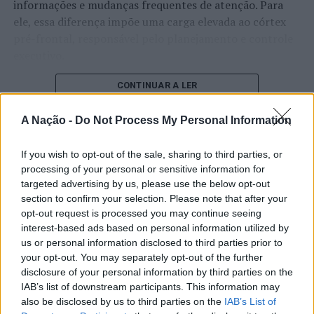
informações e mudanças frequentes de atenção. Para
ele, essa diferença impõe uma carga elevada ao córtex
pré-frontal, responsável pelo planejamento e controle
executivo.
O pesquisador afirma que plataformas digitais também
CONTINUAR A LER
estimulam continuamente o sistema de recompensa do
cérebro, favorecendo a fadiga mental, a dificuldade de
A Nação -
Do Not Process My Personal Information
manter a atenção e a procrastinação. Na sua visão,
ATUALIDADE
tarefas inacabadas permanecem ativas na memória e
If you wish to opt-out of the sale, sharing to third parties, or
“Millennium Estoril Open 2026”
aumentam a sensação de sobrecarga, enquanto o stress
processing of your personal or sensitive information for
targeted advertising by us, please use the below opt-out
prolongado pode elevar os níveis de cortisol e
regressou ao circuito ATP com
section to confirm your selection. Please note that after your
prejudicar o desempenho cognitivo.
vitória do francês Luca Van Assche
opt-out request is processed you may continue seeing
interest-based ads based on personal information utilized by
Fabiano de Abreu Agrela Rodrigues ressalta que não há
us or personal information disclosed to third parties prior to
Publicado
1 dia atrás
on
07/08/2026
evidências de que o ambiente digital provoque mudanças
Por
Ígor Lopes
your opt-out. You may separately opt-out of the further
genéticas na espécie humana. A adaptação observada,
disclosure of your personal information by third parties on the
afirma, ocorre por meio da neuroplasticidade, processo
IAB’s list of downstream participants. This information may
pelo qual os circuitos neurais se reorganizam em
also be disclosed by us to third parties on the
IAB’s List of