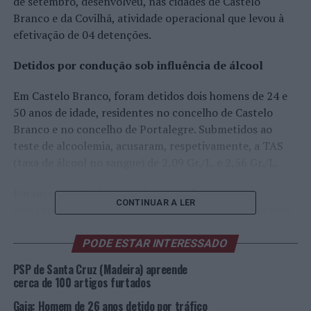
de setembro, desenvolveu, nas cidades de Castelo
Branco e da Covilhã, atividade operacional que levou à
efetivação de 04 detenções.
Detidos por condução sob influência de álcool
Em Castelo Branco, foram detidos dois homens de 24 e
50 anos de idade, residentes no concelho de Castelo
Branco e no concelho de Portalegre. Submetidos ao
teste de alcoolemia, acusaram, respetivamente, a TAS
(taxa de álcool no sangue) de 2,09 Gr./L. e 2,56 Gr./L.
Foram constituídos arguidos e notificados para
CONTINUAR A LER
comparecer em Tribunal para julgamento em Processo
Sumário, tendo ficado sujeitos a Termo de Identidade e
Residência.
PODE ESTAR INTERESSADO
PSP de Santa Cruz (Madeira) apreende
Detido por condução sem habilitação legal
cerca de 100 artigos furtados
Em Castelo Branco, foi detido um homem, de 19 anos de
Gaia: Homem de 26 anos detido por tráfico