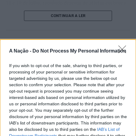
18 e 19 de julho, reunindo dezenas de atletas em busca
de um lugar no quadro principal. A cerimónia de
Sinistralidade Rodoviária
CONTINUAR A LER
abertura contou com a presença do presidente da
Câmara Municipal de Cascais, Nuno Piteira Lopes,
A PSP registou os seguintes acidentes de viação:
acompanhado pelo executivo municipal, assinalando o
. Dez acidentes de viação na cidade de Castelo Branco,
início de uma competição que voltou a colocar o
ATUALIDADE
dos quais resultaram cinco feridos ligeiros e danos
concelho no centro do calendário internacional do
Castelo Branco: “Bienal
A Nação -
Do Not Process My Personal Information
materiais;
ténis.
Internacional de Artes e Ofícios”
. Quatro acidentes de viação na cidade da Covilhã, dos
If you wish to opt-out of the sale, sharing to third parties, or
Apesar das desistências de última hora de jogadores
promete afirmar artesanato,
processing of your personal or sensitive information for
quais resultaram apenas danos materiais.
como Casper Ruud (Noruega), Alejandro Davidovich
património e inovação como
targeted advertising by us, please use the below opt-out
Fokina (Espanha) e Matteo Arnaldi (Itália), a prova
section to confirm your selection. Please note that after your
Detido por condução sob o efeito do álcool.
“motores de desenvolvimento
apresentou um quadro competitivo de elevado nível,
opt-out request is processed you may continue seeing
liderado pelo russo Andrey Rublev, primeiro cabeça de
económico e cultural” do município
interest-based ads based on personal information utilized by
Foto: DR.
série, pelo italiano Luciano Darderi, pelo chileno
us or personal information disclosed to third parties prior to
português
Alejandro Tabilo e pelo belga Alexander Blockx.
your opt-out. You may separately opt-out of the further
TÓPICOS RELACIONADOS:
CASTELO BRANCO
COVILHÃ
disclosure of your personal information by third parties on the
Um dos momentos mais aguardados da semana foi
CRIMINALIDADE
DESTAQUE
PSP
IAB’s list of downstream participants. This information may
Publicado
17 horas atrás
on
07/08/2026
também o regresso do suíço Stan Wawrinka ao Estoril,
SEGURANÇA RODOVIÁRIA
Por
Ígor Lopes
also be disclosed by us to third parties on the
IAB’s List of
integrado na digressão de despedida do antigo vencedor
Downstream Participants
that may further disclose it to other