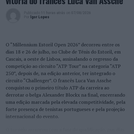
vitória do francês Luca Van Assche
A PSP realizou 09 ações de fiscalização de trânsito e
prevenção rodoviária e procedeu à fiscalização de 138
Publicado
11 horas atrás
on
07/08/2026
condutores. Foram, ainda, controlados 428 condutores
Por
Ígor Lopes
em operações de fiscalização de excesso de velocidade.
No âmbito destas ações, foram autuados 12 cidadãos
pelos motivos que se seguem:
O “Millennium Estoril Open 2026” decorreu entre os
. 03 Autos de Contraordenação muito graves por
dias 18 e 26 de julho, no Clube de Ténis do Estoril, em
condução na via pública de veículo sob influência de
Cascais, a oeste de Lisboa, assinalando o regresso da
álcool no sangue;
competição ao circuito “ATP Tour” na categoria “ATP
250”, depois de, na edição anterior, ter integrado o
. 04 Autos de Contraordenação graves por uso indevido
circuito “Challenger”. O francês Luca Van Assche
do telemóvel durante a condução;
conquistou o primeiro título ATP da carreira ao
derrotar o belga Alexander Blockx na final, encerrando
. 02 Autos de Contraordenação graves por
uma edição marcada pela elevada competitividade, pela
estacionamento indevido em travessia de peões;
forte presença de tenistas portugueses e pela projeção
internacional do evento.
. 01 Auto de Contraordenação grave e 02 Autos de
Contraordenação leves por ausência e cinto/sistema de
O torneio arrancou com a fase de qualificação, nos dias
retenção durante a condução.