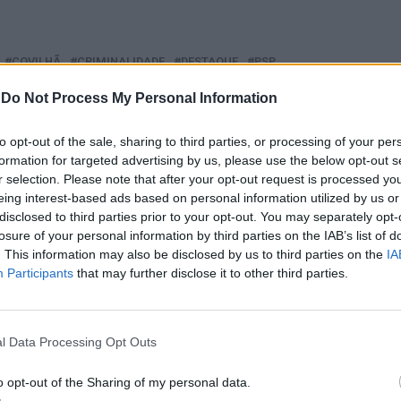
COVILHÃ
CRIMINALIDADE
DESTAQUE
PSP
-
Do Not Process My Personal Information
PRÓXIMO
etido
Festa do Leitão e do Espumante na
Curia
to opt-out of the sale, sharing to third parties, or processing of your per
formation for targeted advertising by us, please use the below opt-out s
r selection. Please note that after your opt-out request is processed y
eing interest-based ads based on personal information utilized by us or
disclosed to third parties prior to your opt-out. You may separately opt-
E ESTAR INTERESSADO
losure of your personal information by third parties on the IAB’s list of
. This information may also be disclosed by us to third parties on the
IA
Homem de 26 anos detido por
Amarante: PSP apreende bicicleta
Participants
that may further disclose it to other third parties.
o de droga
furtada
l Data Processing Opt Outs
o opt-out of the Sharing of my personal data.