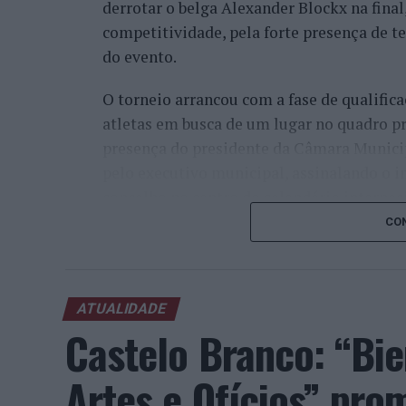
derrotar o belga Alexander Blockx na fina
competitividade, pela forte presença de t
do evento.
O torneio arrancou com a fase de qualifica
atletas em busca de um lugar no quadro pr
presença do presidente da Câmara Munici
pelo executivo municipal, assinalando o i
concelho no centro do calendário internaci
CON
Apesar das desistências de última hora d
Davidovich Fokina (Espanha) e Matteo Arna
competitivo de elevado nível, liderado pel
ATUALIDADE
pelo italiano Luciano Darderi, pelo chilen
Castelo Branco: “Bie
Um dos momentos mais aguardados da sem
Wawrinka ao Estoril, integrado na digress
Artes e Ofícios” pro
torneios do Grand Slam.