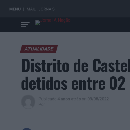
MENU
MAIL
JORNAIS
ATUALIDADE
Distrito de Caste
detidos entre 02
Publicado
4 anos atrás
on
09/08/2022
Por