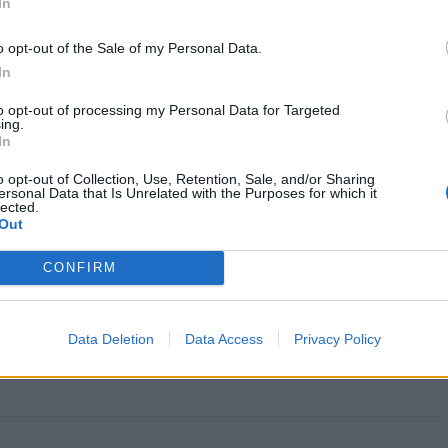
In
o opt-out of the Sale of my Personal Data.
In
do Castelo: Homem de 49
Porto: PSP faz apreensões a
etido por tráfico de drogas
cidadãos romenos
to opt-out of processing my Personal Data for Targeted
ing.
In
o opt-out of Collection, Use, Retention, Sale, and/or Sharing
ersonal Data that Is Unrelated with the Purposes for which it
lected.
Out
CONFIRM
CLIQUE PARA COMENTAR
Data Deletion
Data Access
Privacy Policy