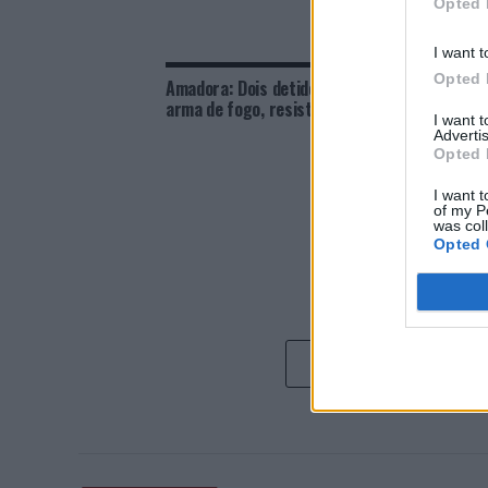
Opted 
I want t
Opted 
Amadora: Dois detidos por posse de
Viana 
arma de fogo, resistência e coação
anos d
I want 
Advertis
Opted 
I want t
of my P
was col
Opted 