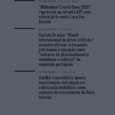
ATUALIDADE
22 horas atrás
“Millennium Estoril Open 2026”
regressou ao circuito ATP com
vitória do francês Luca Van
Assche
ATUALIDADE
1 dia atrás
Castelo Branco: “Bienal
Internacional de Artes e Ofícios”
promete afirmar artesanato,
património e inovação como
“motores de desenvolvimento
económico e cultural” do
município português
ATUALIDADE
2 dias atrás
Covilhã: Especialista aponta
investimento estrangeiro e
valorização imobiliária como
motores do crescimento da Beira
Interior