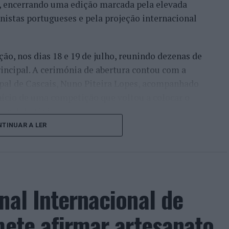
l, encerrando uma edição marcada pela elevada
enistas portugueses e pela projeção internacional
ção, nos dias 18 e 19 de julho, reunindo dezenas de
incipal. A cerimónia de abertura contou com a
pal de Cascais, Nuno Piteira Lopes, acompanhado
nício de uma competição que voltou a colocar o
onal do ténis.
TINUAR A LER
e jogadores como Casper Ruud (Noruega), Alejandro
ldi (Itália), a prova apresentou um quadro
o russo Andrey Rublev, primeiro cabeça de série,
o Alejandro Tabilo e pelo belga Alexander Blockx.
nal Internacional de
ana foi também o regresso do suíço Stan
ão de despedida do antigo vencedor de três
mete afirmar artesanato,