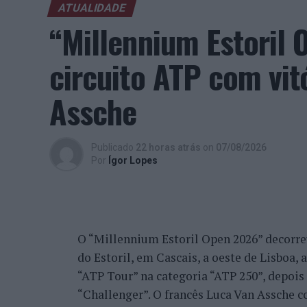
ATUALIDADE
“Millennium Estoril
circuito ATP com vit
Assche
Publicado
22 horas atrás
on
07/08/2026
Por
Ígor Lopes
O “Millennium Estoril Open 2026” decorreu 
do Estoril, em Cascais, a oeste de Lisboa,
“ATP Tour” na categoria “ATP 250”, depois d
“Challenger”. O francês Luca Van Assche c