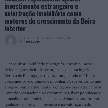
investimento estrangeiro e
Imagem:
valorização imobiliária como
PSP.
Prevê que o percurso fique totalmente encerrado ao
motores do crescimento da Beira
trânsito a partir das 15H30, uma vez que vão ser
Interior
colocadas, pela organização, baias nos últimos Km até à
meta, não sendo possível o atravessamento do mesmo.
Publicado
10 horas atrás
on
06/08/2026
Por
Ígor Lopes
Todos os arruamentos circundantes ao percurso da
chegada ficarão com trânsito condicionado, ou mesmo
interdito.
O consultor imobiliário português, António Carlos,
A PSP recomenda a todos os cidadãos que se desloquem
defende que a Beira Interior, localizada na Região
à cidade de Castelo Branco para assistir ao evento
Centro de Portugal, atravessa um período de “forte
desportivo, bem como aos residentes que necessitem
crescimento económico e imobiliário”, sustentando que
deslocar-se nos horários de restrição à circulação, a
a região reúne atualmente “condições para atrair novos
utilização dos parques de estacionamento com exceção
investidores nacionais e estrangeiros, fixar população e
do Parque de Estacionamento do Kalifa.
consolidar um modelo de desenvolvimento assente na
qualidade de vida, na inovação e na valorização do
83ª Volta a Portugal – 3ª Etapa (07 de agosto): Sertã