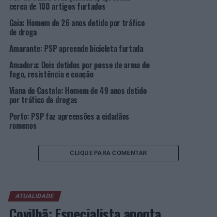
cerca de 100 artigos furtados
. Rua Conselheiro Albuquerque
Gaia: Homem de 26 anos detido por tráfico
de droga
. Parque de Estacionamento da Escola Secundária Nuno
Amarante: PSP apreende bicicleta furtada
Álvares
Amadora: Dois detidos por posse de arma de
. Parque de Estacionamento do Kalifa e via adjacente.
fogo, resistência e coação
Viana do Castelo: Homem de 49 anos detido
Como alternativa, recomenda que se siga a sinalização e
por tráfico de drogas
as recomendações dos Polícias nos locais.
Porto: PSP faz apreensões a cidadãos
romenos
Encerramento à circulação rodoviária do percurso
de chegada (dia 06, a partir das 15h30):
CLIQUE PARA COMENTAR
. Entrada pela estrada de Malpica -» Av. da Carapalha -»
Rua Poeta João Roiz -» Rotunda da Estação -»
Av. Nuno Álvares (mapa abaixo).
ATUALIDADE
Covilhã: Especialista aponta