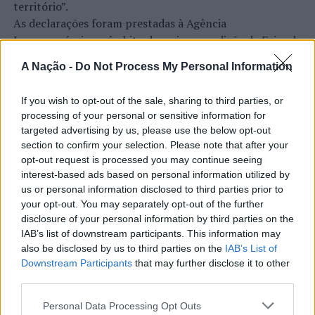
território”.
– Covilhã (Torre)
As declarações foram prestadas à Agência
Incomparáveis no âmbito de mais uma edição da Feira de
Encerramento à circulação rodoviária (dia 07, entre
São Tiago, que decorreu entre os dias 16 e 26 de julho,
as 15H00 e as 18H30):
A Nação -
Do Not Process My Personal Information
na Covilhã, sendo considerada um dos mais antigos
. Alameda Pêro da Covilhã
certames populares de Portugal. Com origens medievais
If you wish to opt-out of the sale, sharing to third parties, or
e realizada anualmente na “Cidade Neve”, a feira conjuga
processing of your personal or sensitive information for
CONTINUAR A LER
. Av. Da Universidade – Estrada da Palmatória
tradição, atividade económica, comércio, gastronomia,
targeted advertising by us, please use the below opt-out
animação cultural e divulgação empresarial,
section to confirm your selection. Please note that after your
. Rua Marquês de Ávila e Bolama
constituindo um dos principais momentos de promoção
opt-out request is processed you may continue seeing
do município e da Beira Interior.
interest-based ads based on personal information utilized by
. Rua Visconde Coriscada – Câmara Municipal
ATUALIDADE
us or personal information disclosed to third parties prior to
Rio de Janeiro: Governo do Estado
Para António Carlos, o crescimento alcançado ao longo
your opt-out. You may separately opt-out of the further
. Rua Rui Faleiro
propõe parceria com a FUNCEX para
disclosure of your personal information by third parties on the
dos últimos anos representa o cumprimento dos
IAB’s list of downstream participants. This information may
objetivos que traçou quando iniciou o seu percurso no
“reforçar inteligência sobre
. Rua Gregório Geraldes
also be disclosed by us to third parties on the
IAB’s List of
setor imobiliário. O empresário considera que o
comércio exterior”
Downstream Participants
that may further disclose it to other
reconhecimento conquistado resulta da proximidade
. Rua Montes Hermínios (direção Penhas da Saúde).
third parties.
com a comunidade e da capacidade de apoiar não apenas
Publicado
10 horas atrás
on
06/08/2026
A PSP apela a todos os cidadãos:
compradores e vendedores, mas também iniciativas
Personal Data Processing Opt Outs
Por
Ígor Lopes