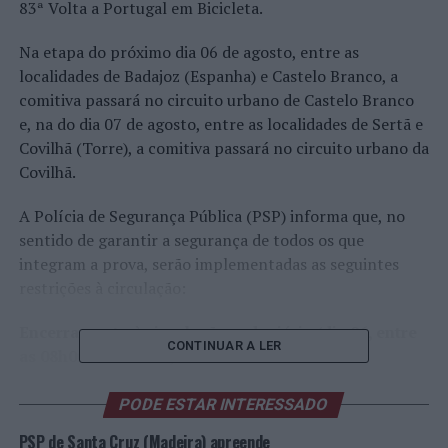
83ª Volta a Portugal em Bicicleta.
Na etapa do próximo dia 06 de agosto, entre as
localidades de Badajoz (Espanha) e Castelo Branco, a
comitiva passará no circuito urbano de Castelo Branco
e, na do dia 07 de agosto, entre as localidades de Sertã e
Covilhã (Torre), a comitiva passará no circuito urbano da
Covilhã.
A Polícia de Segurança Pública (PSP) informa que, no
sentido de garantir a segurança de todos os que
integram a prova, serão implementadas as seguintes
restrições à circulação:
Encerramento à circulação rodoviária (dia 06, entre
CONTINUAR A LER
as 08h00 e as 22h30):
. Av. Nuno Álvares
PODE ESTAR INTERESSADO
PSP de Santa Cruz (Madeira) apreende
. Rua Combatentes da Grande Guerra