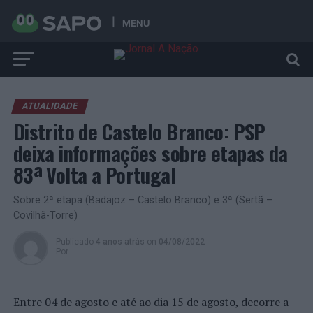
MENU
ATUALIDADE
Distrito de Castelo Branco: PSP
deixa informações sobre etapas da
83ª Volta a Portugal
Sobre 2ª etapa (Badajoz – Castelo Branco) e 3ª (Sertã –
Covilhã-Torre)
Publicado
4 anos atrás
on
04/08/2022
Por
Entre 04 de agosto e até ao dia 15 de agosto, decorre a