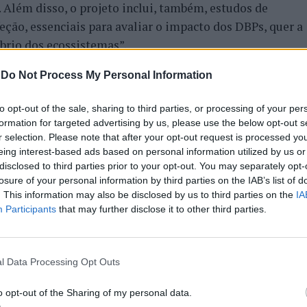
Além disso, o projeto inclui, também, estudos de
eção, essenciais para avaliar o impacto dos DBPs, quer a
brio dos ecossistemas”.
-
Do Not Process My Personal Information
nvolvidas no âmbito do projeto vão ser testadas numa
a
Adventech
. Posteriormente, será realizado um caso de
to opt-out of the sale, sharing to third parties, or processing of your per
municipal Águas de Coimbra, que é parceira no projeto.
formation for targeted advertising by us, please use the below opt-out s
cida qualidade da água da Águas de Coimbra, o que nos
r selection. Please note that after your opt-out request is processed y
 nível de validação, ou seja, as tecnologias que
eing interest-based ads based on personal information utilized by us or
disclosed to third parties prior to your opt-out. You may separately opt-
e sensíveis”, assinala Rui Martins.
losure of your personal information by third parties on the IAB’s list of
. This information may also be disclosed by us to third parties on the
IA
 ainda, redigir um conjunto de recomendações técnicas de
Participants
that may further disclose it to other third parties.
o das fontes da água de consumo, e orientações que
e legislação europeia nesta matéria e de
ção. Os investigadores acreditam que o
H2OforAll
terá
l Data Processing Opt Outs
diar os problemas ambientais atuais e futuros, que vão
ez de água potável e devido a fenómenos climáticos
o opt-out of the Sharing of my personal data.