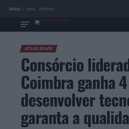
MENU
MAIL
JORNAIS
ATUALIDADE
Consórcio lidera
Coimbra ganha 4 
desenvolver tecn
garanta a qualid