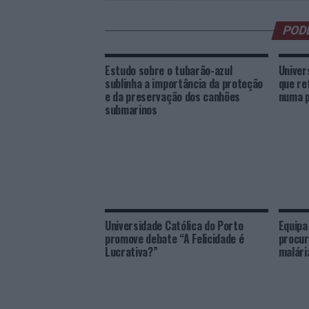
POD
Estudo sobre o tubarão-azul
Univer
sublinha a importância da proteção
que re
e da preservação dos canhões
numa p
submarinos
Universidade Católica do Porto
Equipa
promove debate “A Felicidade é
procur
Lucrativa?”
malári