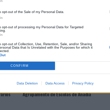
In
o opt-out of the Sale of my Personal Data.
ros de investigação: Centro de Investigação em
In
 dos Produtos da Floresta (CIEPQPF), Centro de
or Mechanical Engineering, Materials and Processes
to opt-out of processing my Personal Data for Targeted
ing.
a de Sistemas e Computadores de Coimbra (INESC
In
ação entre os investigadores Rui Martins, Luísa
o opt-out of Collection, Use, Retention, Sale, and/or Sharing
 Valente, Paula Morais e Nuno Simões.
ersonal Data that Is Unrelated with the Purposes for which it
lected.
Out
CONFIRM
NO SUPERIOR
INVESTIGAÇÃO
UNIVERSIDADE DE COIMBRA
Data Deletion
Data Access
Privacy Policy
PRÓXIMO
do
Município oferece bicicletas ao
rários
Agrupamento de Escolas de Anadia