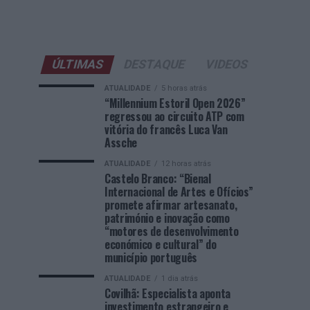
ÚLTIMAS
DESTAQUE
VIDEOS
ATUALIDADE
5 horas atrás
“Millennium Estoril Open 2026”
regressou ao circuito ATP com
vitória do francês Luca Van
Assche
ATUALIDADE
12 horas atrás
Castelo Branco: “Bienal
Internacional de Artes e Ofícios”
promete afirmar artesanato,
património e inovação como
“motores de desenvolvimento
económico e cultural” do
município português
ATUALIDADE
1 dia atrás
Covilhã: Especialista aponta
investimento estrangeiro e