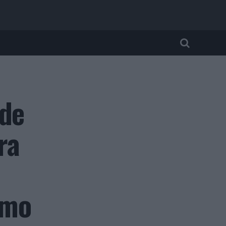
 de
ra
umo