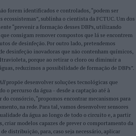
não forem identificados e controlados, “podem ser
s ecossistemas”, sublinha o cientista da FCTUC. Um dos
mente “prevenir a formação desses DBPs, utilizando
a que consigam remover compostos que lá se encontrem
utos de desinfeção. Por outro lado, pretendemos
s de desinfeção inovadoras que não contenham químicos,
ltravioleta, porque ao retirar o cloro ou diminuir a
 águas, reduzimos a possibilidade de formação de DBPs”.
ll
propõe desenvolver soluções tecnológicas que
o o percurso da água – desde a captação até à
der do consórcio, “propomos encontrar mecanismos para
omento, na rede. Para tal, vamos desenvolver sensores
lidade da água ao longo de todo o circuito e, a partir
es, criar modelos capazes de prever o comportamento da
e distribuição, para, caso seja necessário, aplicar