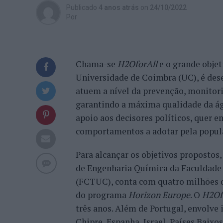
Publicado
4 anos atrás
on
24/10/2022
Por
Chama-se
H2OforAll
e o grande objet
Universidade de Coimbra (UC), é des
atuem a nível da prevenção, monitor
garantindo a máxima qualidade da á
apoio aos decisores políticos, quer e
comportamentos a adotar pela popul
Para alcançar os objetivos propostos
de Engenharia Química da Faculdade 
(FCTUC), conta com quatro milhões d
do programa
Horizon Europe
. O
H2Of
três anos. Além de Portugal, envolve
Chipre, Espanha, Israel, Países Baixos