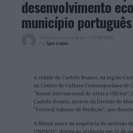
desenvolvimento eco
município português
Publicado
3 horas atrás
on
07/08/2026
Por
Ígor Lopes
A cidade de Castelo Branco, na região Cent
no Centro de Cultura Contemporânea de C
“Bienal Internacional de Artes e Ofícios”
Castelo Branco, através da Divisão de Mu
“Festival Sabores de Perdição”, que decorr
A Bienal nasce na sequência da inclusão d
UNESCO”, distinção atribuída em 31 de out