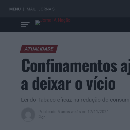
MENU
MAIL
JORNAIS
ATUALIDADE
Confinamentos 
a deixar o vício
Lei do Tabaco eficaz na redução do consum
Publicado
5 anos atrás
on
17/11/2021
Por