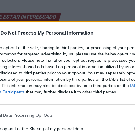
E ESTAR INTERESSADO
-
Do Not Process My Personal Information
custa mais €5.000 face a
Contratação de detetives privados
 cortes recaem nos
sobe em Portugal à boleia de casos
ados
de adultério
to opt-out of the sale, sharing to third parties, or processing of your per
formation for targeted advertising by us, please use the below opt-out s
r selection. Please note that after your opt-out request is processed y
eing interest-based ads based on personal information utilized by us or
disclosed to third parties prior to your opt-out. You may separately opt-
losure of your personal information by third parties on the IAB’s list of
. This information may also be disclosed by us to third parties on the
IA
Participants
that may further disclose it to other third parties.
a por auditorias energéticas
Setor terciário cresce, mas
a em Portugal
portugueses gastam menos
l Data Processing Opt Outs
o opt-out of the Sharing of my personal data.