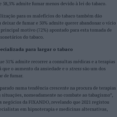
ue 58,3% admite fumar menos devido à lei do tabaco.
ilização para os malefícios do tabaco também dão
u deixar de fumar e 50% admite querer abandonar o vício
 principal motivo (72%) apontado para esta tomada de
monetários do tabaco.
ecializada para largar o tabaco
ue 31% admite recorrer a consultas médicas e a terapias
 já que o aumento da ansiedade e o
stress
são um dos
ar de fumar.
parado numa tendência crescente na procura de terapias
as situações, nomeadamente no combate ao tabagismo”,
os negócios da FIXANDO, revelando que 2021 registou
cialistas em hipnoterapia e medicinas alternativas,