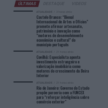
ÚLTIMAS
DESTAQUE
VIDEOS
ATUALIDADE
3 horas atrás
Castelo Branco: “Bienal
Internacional de Artes e Ofícios”
promete afirmar artesanato,
património e inovação como
“motores de desenvolvimento
económico e cultural” do
município português
ATUALIDADE
21 horas atrás
Covilhã: Especialista aponta
investimento estrangeiro e
valorização imobiliária como
motores do crescimento da Beira
Interior
ATUALIDADE
21 horas atrás
Rio de Janeiro: Governo do Estado
propõe parceria com a FUNCEX
para “reforçar inteligência sobre
comércio exterior”