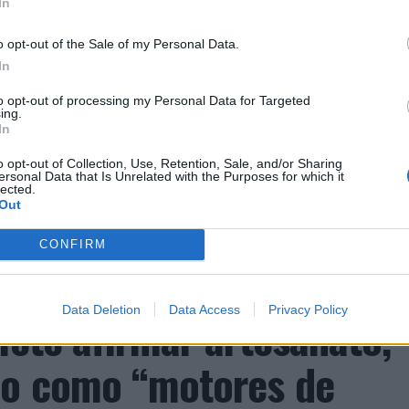
In
o opt-out of the Sale of my Personal Data.
In
to opt-out of processing my Personal Data for Targeted
ing.
In
CLIQUE PARA COMENTAR
o opt-out of Collection, Use, Retention, Sale, and/or Sharing
ersonal Data that Is Unrelated with the Purposes for which it
lected.
Out
CONFIRM
nal Internacional de
Data Deletion
Data Access
Privacy Policy
mete afirmar artesanato,
ão como “motores de