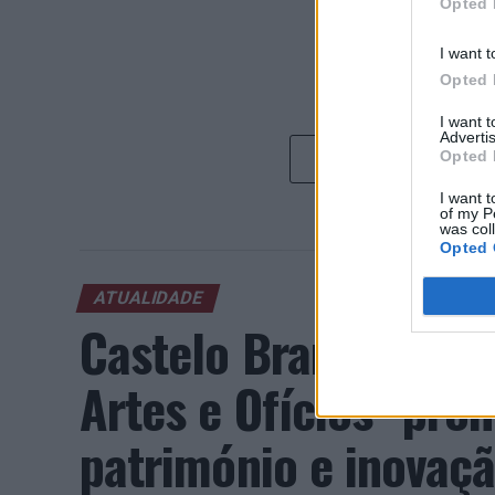
Opted 
I want t
Opted 
I want 
Advertis
Opted 
I want t
of my P
was col
Opted 
ATUALIDADE
Castelo Branco: “Bie
Artes e Ofícios” pro
património e inovaç