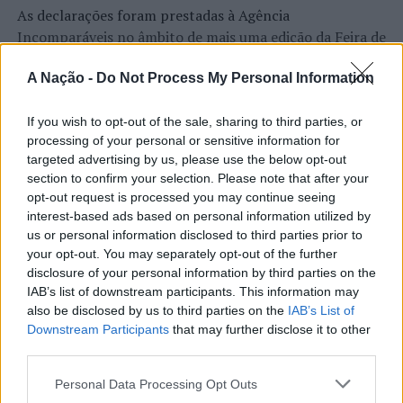
As declarações foram prestadas à Agência
Incomparáveis no âmbito de mais uma edição da Feira de
São Tiago, que decorreu entre os dias 16 e 26 de julho,
na Covilhã, sendo considerada um dos mais antigos
A Nação -
Do Not Process My Personal Information
certames populares de Portugal. Com origens medievais
e realizada anualmente na “Cidade Neve”, a feira conjuga
If you wish to opt-out of the sale, sharing to third parties, or
CONTINUAR A LER
processing of your personal or sensitive information for
tradição, atividade económica, comércio, gastronomia,
targeted advertising by us, please use the below opt-out
animação cultural e divulgação empresarial,
section to confirm your selection. Please note that after your
constituindo um dos principais momentos de promoção
opt-out request is processed you may continue seeing
do município e da Beira Interior.
interest-based ads based on personal information utilized by
ATUALIDADE
us or personal information disclosed to third parties prior to
Rio de Janeiro: Governo do Estado
Para António Carlos, o crescimento alcançado ao longo
your opt-out. You may separately opt-out of the further
propõe parceria com a FUNCEX para
dos últimos anos representa o cumprimento dos
disclosure of your personal information by third parties on the
objetivos que traçou quando iniciou o seu percurso no
IAB’s list of downstream participants. This information may
“reforçar inteligência sobre
also be disclosed by us to third parties on the
IAB’s List of
setor imobiliário. O empresário considera que o
comércio exterior”
Downstream Participants
that may further disclose it to other
reconhecimento conquistado resulta da proximidade
third parties.
com a comunidade e da capacidade de apoiar não apenas
Publicado
4 horas atrás
on
06/08/2026
compradores e vendedores, mas também iniciativas
Personal Data Processing Opt Outs
Por
Ígor Lopes
locais e projetos de desenvolvimento regional. Segundo