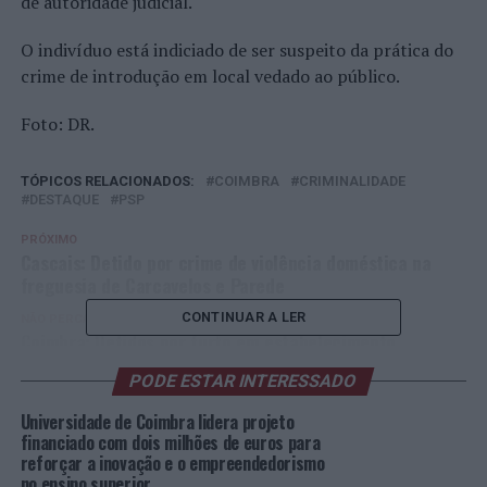
de autoridade judicial.
O indivíduo está indiciado de ser suspeito da prática do
crime de introdução em local vedado ao público.
Foto: DR.
TÓPICOS RELACIONADOS:
COIMBRA
CRIMINALIDADE
DESTAQUE
PSP
PRÓXIMO
Cascais: Detido por crime de violência doméstica na
freguesia de Carcavelos e Parede
CONTINUAR A LER
NÃO PERCA
Coimbra: Detidos por furto em estabelecimento
comercial
PODE ESTAR INTERESSADO
Universidade de Coimbra lidera projeto
financiado com dois milhões de euros para
reforçar a inovação e o empreendedorismo
no ensino superior